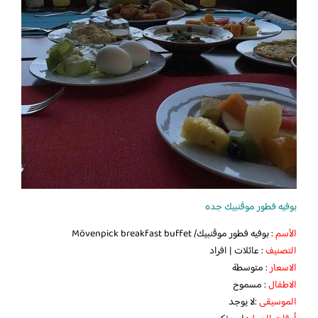
بوفيه فطور موڤنبيك جده
الأسم
: ‏‎‎‎بوفيه فطور موڤنبيك/ Mövenpick breakfast buffet
التصنيف
: عائلات | افراد
الاسعار
: متوسطة
الاطفال
: مسموح
الموسيقى
:لا يوجد