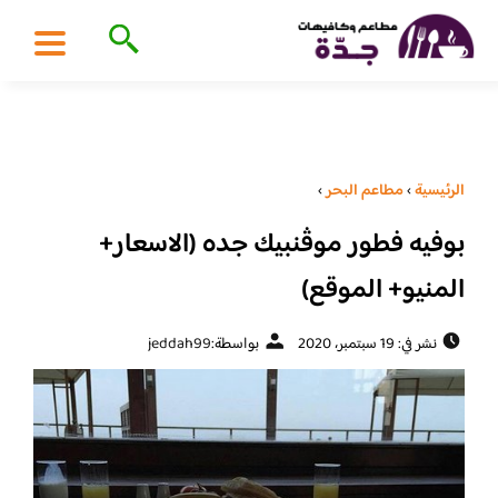
الرئيسية
›
مطاعم البحر
›
بوفيه فطور موڤنبيك جده (الاسعار+
المنيو+ الموقع)
نشر في: 19 سبتمبر، 2020
بواسطة:
jeddah99