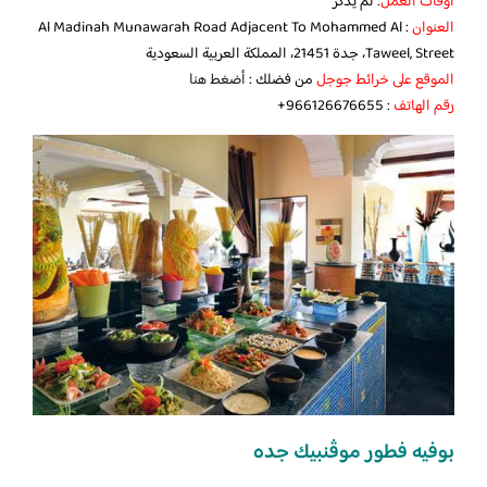
أوقات العمل
: لم يذكر
العنوان
: Al Madinah Munawarah Road Adjacent To Mohammed Al
Taweel, Street، جدة 21451، المملكة العربية السعودية
الموقع على خرائط جوجل
من فضلك :
أضغط هنا
رقم الهاتف
: ‏‪+966126676655
بوفيه فطور موڤنبيك جده