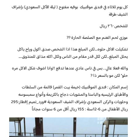
‏كل يوم ثلاثاء في فندق موڤنبيك بوفيه مفتوح ( ليلة الأكل السعودي) بإشراف
الشيف طرفة
للشخص ٢٦٠ ريال
عوزي لحم الغنم مع الصلصة الحارة ??
‏‎‎تشكيلت الاكل حلوه….لكن المبلغ هذا اذا الشخص صدق اكول وراح ياكل
يحلل المبلغ…لكن لكل قدر مقام من الناس ولكل اكله مذاق للمتذوق…..
‏‎‎والله فعلا غالي .. بس في ناس عادي عندها تدفع !!وانا اشوف شكل الاكل مره
حلو’’ لكن مو بالسعر ذا ?
‏إسم المكان : فندق الموڤنبيك (خيمة بيت القمر) قائمة من السلطات
والأطباق الرئيسيه والباستا والمشويات دجاج بالكريمة وأنواع سمبسوسه
وحلويات والركن السعودي بإشراف الشيف السعودية ‎#ورد_تميم إفطار:295
ريال الأطفال من 6-12سنة : 155 ريال أقل من 6 سنوات مجاناً