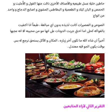
حاطين خلية عسل طبيعيه والأصناف الأخرى ذقت منها الفول و الأُمليت و
الحمص و البان كيك و الطعمية و البطاطس المشوي و اصابع الدجاج و واحد
من انواع
الصوص و العصيرات كانت لذيذه بدون اي مبالغة ، طبعاً انا اكتفيت
بالفواكه كحلى اما اختي جربت الدونات على انها مو من محبينه الا انه عجبها
أخيراً ان شاء الله ما تكون آخر زياره ، المكان و الأكل يستحق نرجع له بس
بوقت يكون الجو فيه معتدل .
التقرير الثاني لآراء المتابعين