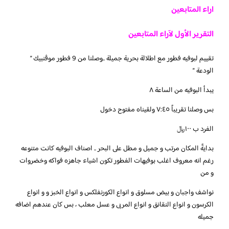
اراء المتابعين
التقرير الأول لآراء المتابعين
تقييم لبوفيه فطور مع اطلالة بحرية جميلة ..وصلنا من 9 فطور موڤنبيك ”
الودعة ”
يبدأ البوفيه من الساعة ٨
بس وصلنا تقريباً ٧:٤٥ ولقيناه مفتوح دخول
الفرد ب ١٠٠﷼
بدايةً المكان مرتب و جميل و مطل على البحر .. اصناف البوفيه كانت متنوعه
رغم انه معروف اغلب بوفيهات الفطور تكون اشياء جاهزه فواكه وخضروات
و من
نواشف واجبان و بيض مسلوق و انواع الكورنفلكس و انواع الخبز و و انواع
الكرسون و انواع النقانق و انواع المربى و عسل معلب ، بس كان عندهم اضافه
جميله