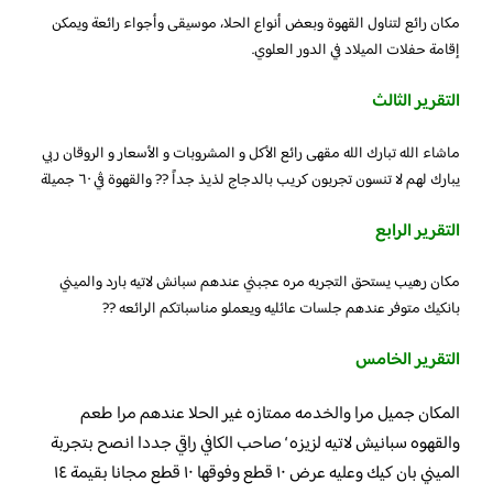
مكان رائع لتناول القهوة وبعض أنواع الحلا، موسيقى وأجواء رائعة ويمكن
إقامة حفلات الميلاد في الدور العلوي.
التقرير الثالث
ماشاء الله تبارك الله مقهى رائع الأكل و المشروبات و الأسعار و الروقان ربي
يبارك لهم لا تنسون تجربون كريب بالدجاج لذيذ جداً ?? والقهوة ڤي ٦٠ جميلة
التقرير الرابع
مكان رهيب يستحق التجربه مره عجبني عندهم سبانش لاتيه بارد والميني
بانكيك متوفر عندهم جلسات عائليه ويعملو مناسباتكم الرائعه ??
التقرير الخامس
المكان جميل مرا والخدمه ممتازه غير الحلا عندهم مرا طعم
والقهوه سبانيش لاتيه لزيزه ‘ صاحب الكافي راقي جددا انصح بتجربة
الميني بان كيك وعليه عرض ١٠ قطع وفوقها ١٠ قطع مجانا بقيمة ١٤