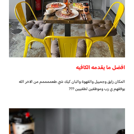
افضل ما يقدمه الكافيه
المكان رايق وجمييل والقهوة والبان كيك شي طعممممم من الاخر الله
يوفقهم ي رب وموظفين لطفييين ???