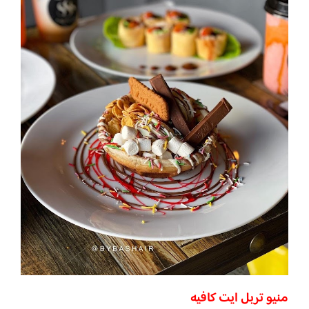
منيو تربل ايت كافيه