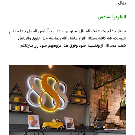
ريال
التقرير السادس
ممتاز جدا جيت شفت العمال محترمين جدا وأيضاً رئيس المحل جدآ محترم
انصحكم فيه كافيه ممتاااااااز ? ماشاءالله وصاحبه رجل خلوق والعامل
شغله ممتاااااااز ونفسيته حلوه وفوق هذا عروضهم حلوه ربي يباركلكم