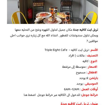
تربل ايت كافيه جدة
مكان جميل لتناول القهوه وشئ من التحليه معها
ويمكن تناول سندوتشات للفطور . انشاء الله مع كل زياره نرى جوانب احلى
موفقين ?
الأسم
: تربل ايت كافيه – Triple Eight Cafe
التصنيف
: عائلات | افراد
النوع
: كافيه
الاسعار
: متوسطة إلى مرتفعة
الاطفال
: مسموح
بارتشن
: لا يوجد
الموسيقى
: يوجد
أوقات العمل
: 6AM–12AM
خرائط جوجل
:
للدخول الى الكافيه عبر خرائط جوجل
اض
غط هنا
عنوان تربل ايت كافيه جدة