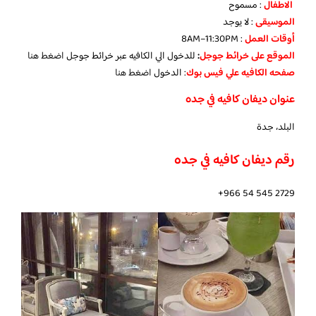
الاطفال
: مسموح
الموسيقى
: لا يوجد
أوقات العمل
: 8AM–11:30PM
الموقع على خرائط جوجل
:
للدخول الي الكافيه عبر خرائط جوجل
اضغط هنا
صفحه الكافيه علي فيس بوك
: الدخول
اضغط هنا
عنوان ديفان كافيه في جده
البلد، جدة
رقم ديفان كافيه في جده