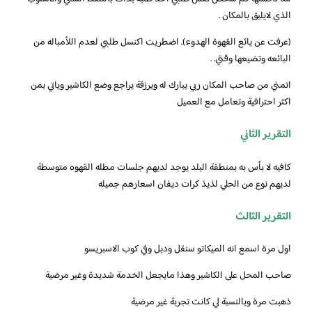
الذي لايليق بالمكان .
(عرفت عن يائع القهوة الهدوء). اضطريت اكنسل طلبي لعدم اللأمباله من
البائعه وتضيعها وقتي. .
اتمني من صاحب المكان ربي يبارك له ويرزقة يراجع وضع الكاشير وياتي بمن
اكثر احترافية وتعامل مع العميل
التقرير الثاني
كافيه لا بأس به بمنطقة البلد يوجد لديهم جلسات مطله القهوه متوسطة
لديهم نوع من الحلي لذيذ كرات ديفان اسعارهم جميله
التقرير الثالث
اول مرة اسمع انه الميكاتو سنقل ودبل وفي كوب الاسبريسو
صاحب المحل على الكاشير وهذا مايجعل الخدمة شديدة وغير مرضية
ذهبت مرة وبالنسبة لي كانت تجربة غير مرضية