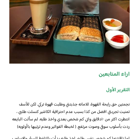
اراء المتابعين
التقرير الأول
نجمتين حق رايحة القهوة. للامانه جذبتني وطلبت قهوة تركي. لكن للأسف
تمنيت تجربتي افضل من كذا بسبب عدم احترافية الكاشير كنسلت طلبي ،
انتظرت اكثر من ١٠دقايق واتي كم شخص بعدي واخذ طلبه. لم سألت البايعه
ردت بأسلوب سوقي وصوت مرتفع. ( لخبطة الفواتير وعدم ترتيبها باأولويه)
لما ناقشتها كم شخص نفس طلبي اخذ طلبه بدأت بالتلفظ السئي والاسلوب