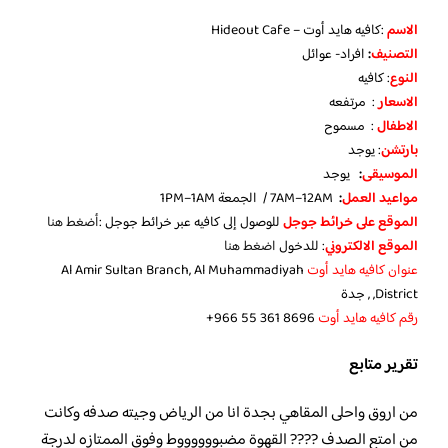
الاسم
:كافيه هايد أوت – Hideout Cafe
التصنيف
:
افراد- عوائل
النوع
: كافيه
الاسعار
: مرتفعه
الاطفال
: مسموح
بارتشن
: يوجد
الموسيقى
:
يوجد
مواعيد العمل
:
7AM–12AM / الجمعة 1PM–1AM
الموقع على خرائط جوجل
للوصول إلى كافيه عبر خرائط جوجل :
أضغط هنا
الموقع الالكتروني
: للدخول
اضغط هنا
عنوان كافيه هايد أوت
Al Amir Sultan Branch, Al Muhammadiyah
District, , جدة
رقم كافيه هايد أوت
‪+966 55 361 8696‬‏
تقرير متابع
من اروق واحلى المقاهي بجدة انا من الرياض وجيته صدفه وكانت
من امتع الصدف ???? القهوة مضبووووووط وفوق الممتازه لدرجة