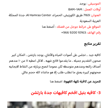
الموسيقى
: يوجد
أوقات العمل
: 8AM–1AM
العنوان
: 7169 طريق الكورنيش، الحمراء، Al Hamraa Center، جدة المملكة
العربية السعودية
الموقع على خرائط جوجل من فضلك
:
أضغط هنا
رقم الهاتف
:‪+966 9200 10163‬‏
تقرير متابع
كافيه جيد … تجلس على أصوات المياه والأغاني.. يوجد بارتشن .. المكان كبير
صحون التقديم جميله .. ما يقدموا فاتح شهيه .. الاكل اعطيه ٧ من ١٠ عندهم
أصناف رائعه وعندهم متوسطه لكن عموما انصح بزيارته من النقاط الايجابيه
صحونهم كبيره يعني ما تطلب طلب إلا هو ماشاء الله حجم عائلي
للمزيد عن كافية نكهة القهوة
:
اضغط هنا
3- كافيه بتيل افخم كافيهات جدة بارتشن