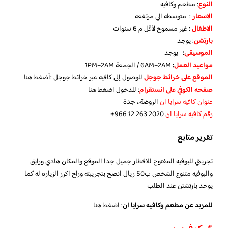
النوع
: مطعم وكافيه
الاسعار
: متوسطه الي مرتفعه
الاطفال
: غير مسموح لأقل م 6 سنوات
بارتشن
: يوجد
الموسيقى
:
يوجد
مواعيد العمل
:
6AM–2AM / الجمعة 1PM–2AM
الموقع على خرائط جوجل
للوصول إلى كافيه عبر خرائط جوجل :
أضغط هنا
صفحه الكوفي على انستقرام
: للدخول
اضغط هنا
عنوان كافيه سرايا ان
الروضة،، جدة
رقم كافيه سرايا ان
تقرير متابع
تجربتي للبوفيه المفتوح للافطار جميل جدا الموقع والمكان هادي ورايق
والبوفيه متنوع الشخص ب50 ريال انصح بتجريبته وراح اكرر الزياره له كما
يوحد بارتشتن عند الطلب
للمزيد عن مطعم وكافيه سرايا ان
:
اضغط هنا