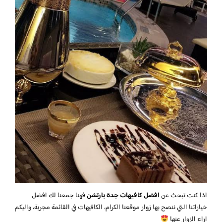
اذا كنت تبحث عن
افضل كافيهات جدة بارتشن
فهنا جمعنا لك افضل
خياراتنا التي ننصح بها زوار موقعنا الكرام، الكافيهات في القائمة مجربة، واليكم
اراء الزوار عنها