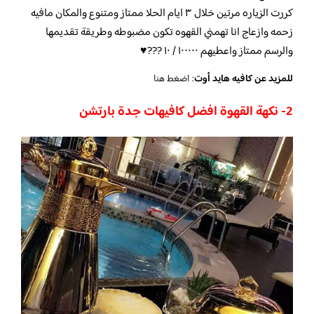
كررت الزياره مرتين خلال ٣ ايام الحلا ممتاز ومتنوع والمكان مافيه
زحمه وازعاج انا تهمني القهوه تكون مضبوطه وطريقة تقديمها
والرسم ممتاز واعطيهم ١٠٠٠٠٠ / ١٠ ???♥️
للمزيد عن كافيه هايد أوت
:
اضغط هنا
2- نكهة القهوة افضل كافيهات جدة بارتشن