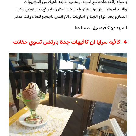
بأجواء رائعه هادئه مع لمسه رومنسيه لطيفه ناهيك عن المشروبات
والاحجام والاسعار مرتفعه نوعا ما لكن المكان والموقع يجبر لوضع هكذا
اسعار وايضا انواع الكيك والحلويات… الخ اتمنى للجميع قضاء وقت ممتع
للمزيد عن كافيه بتيل
:
اضغط هنا
4- كافيه سرايا ان كافيهات جدة بارتشن تسوي حفلات