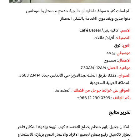
الجلسات كثيره سواءً داخليه او خارجية خدمتهم ممتاز والموظفين
متواجدين ويقدمون الخدمة بالشكل الممتاز
الاسم
: كافيه بتيل/ Café Bateel
التصنيف
:. أفراد/ عائلات
النوع
: كوفي
موسيقي
: يوجد
الاطفال
: مسموح
مواعيد العمل
: 7:30AM–12AM
العنوان
: 8322 طريق الملك عبدالعزيز حي الاندلس جدة 23414 3683،
المملكة العربية السعودية
الموقع على خرائط جوجل من فضلك
:
أضغط هنا
رقم الهاتف
:‏ ‪‏‪‏‪‏‪+966 12 290 0399‬‏
تقرير متابع
المكان جميل رايق منظم يصلح للاحتساء كوب قهوه بهدوء المكان فاخر
بطراز كلاسيكي رفيع يصلح لجميع الافراد والاعمار انصح بزيارته للاستمتاع