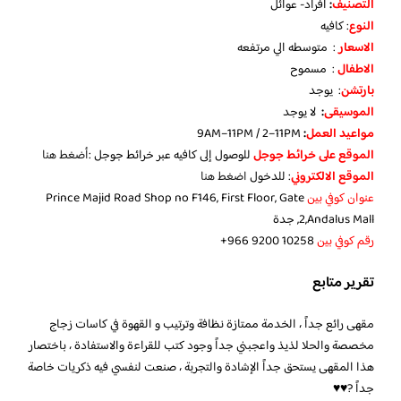
التصنيف
:
افراد- عوائل
النوع
: كافيه
الاسعار
: متوسطه الي مرتفعه
الاطفال
: مسموح
بارتشن
: يوجد
الموسيقى
:
لا يوجد
مواعيد العمل
:
9AM–11PM / 2–11PM
الموقع على خرائط جوجل
للوصول إلى كافيه عبر خرائط جوجل :
أضغط هنا
الموقع الالكتروني
: للدخول
اضغط هنا
عنوان كوفي بين
Prince Majid Road Shop no F146, First Floor, Gate
2,Andalus Mall, جدة
رقم كوفي بين
تقرير متابع
مقهى رائع جداً ، الخدمة ممتازة نظافة وترتيب و القهوة في كاسات زجاج
مخصصة والحلا لذيذ واعجبني جداً وجود كتب للقراءة والاستفادة ، باختصار
هذا المقهى يستحق جداً الإشادة والتجربة ، صنعت لنفسي فيه ذكريات خاصة
جداً ?♥️♥️