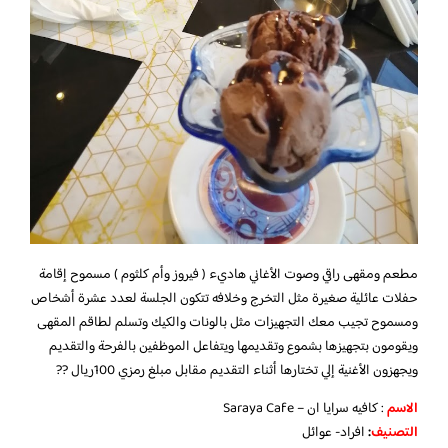
مطعم ومقهى راقي وصوت الأغاني هاديء ( فيروز وأم كلثوم ) مسموح إقامة
حفلات عائلية صغيرة مثل التخرج وخلافه تتكون الجلسة لعدد عشرة أشخاص
ومسموح تجيب معك التجهيزات مثل بالونات والكيك وتسلم لطاقم المقهى
ويقومون بتجهيزها بشموع وتقديمها ويتفاعل الموظفين بالفرحة والتقديم
ويجهزون الأغنية إلي تختارها أثناء التقديم مقابل مبلغ رمزي 100ريال ??
الاسم
: كافيه سرايا ان – Saraya Cafe
التصنيف
:
افراد- عوائل