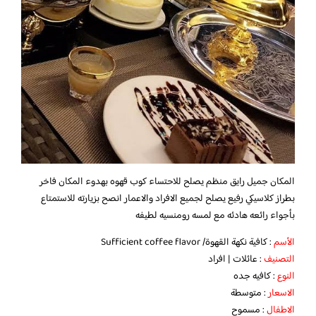
المكان جميل رايق منظم يصلح للاحتساء كوب قهوه بهدوء المكان فاخر
بطراز كلاسيكي رفيع يصلح لجميع الافراد والاعمار انصح بزيارته للاستمتاع
بأجواء رائعه هادئه مع لمسه رومنسيه لطيفه
الأسم
: كافية نكهة القهوة/ Sufficient coffee flavor
التصنيف
: عائلات | افراد
النوع
: كافيه جده
الاسعار
: متوسطة
الاطفال
: مسموح