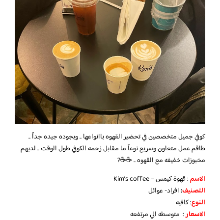
كوفي جميل متخصصين في تحضير القهوه باانواعها .. وبجوده جيده جداً ..
طاقم عمل متعاون وسريع نوعاً ما مقابل زحمه الكوفي طول الوقت .. لديهم
مخبوزات خفيفه مع القهوه .. ☕☕?
الاسم
: قهوة كيمس – Kim’s coffee
التصنيف
:
افراد- عوائل
النوع
: كافيه
الاسعار
: متوسطه الي مرتفعه