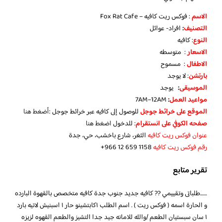
الاسم
: فوكس ريت كافيه – Fox Rat Cafe
التصنيف
:
افراد- عوائل
النوع
: كافيه
الاسعار
: متوسطه
الاطفال
: مسموح
بارتشن
: لا يوجد
الموسيقى
:
يوجد
مواعيد العمل
:
7AM–12AM
الموقع على خرائط جوجل
للوصول إلى كافيه عبر خرائط جوجل :
أضغط هنا
صفحه الكوفي على انستقرام
: للدخول
اضغط هنا
عنوان فوكس ريت كافيه
الثغر، شارع باخشب، حي، جدة
رقم فوكس ريت كافيه
تقرير متابع
……طلباتى وتقييمي ?? كافيه جديد جنوب جدة كافيه متخصص بالقهوة البارده
و الحارة اسمه ( فوكس ريت ) . اسم الطلب ١كابتشينو حار ١ اسبنيش لاتيه بارد
١ سان سبستيان الطعم /والله للامانه جيد جدا التشيز والطعم القهوه لزيزه