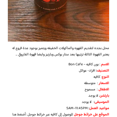
محل بجده لتقديم القهوه والماكولات الخفيفه ويتميز بوجود عدة فروع له
يعتبر القهوة الثالثة ترتيبها بعد ستار بوكس وبارنيز وايضا قهوة الفاروقي …
الاسم
: بون كافيه – Bon Cafe
التصنيف
:
افراد- عوائل
النوع
: كافيه
الاسعار
: متوسطه
الاطفال
: مسموح
بارتشن
: لا يوجد
الموسيقى
:
لا يوجد
مواعيد العمل
:
5AM–11:45PM
الموقع على خرائط جوجل
للوصول إلى كافيه عبر خرائط جوجل :
أضغط هنا