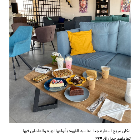
مكان مريح اسعاره جدا مناسبه القهوه بأنواعها لزيزه والعاملين فيها
تعاملهم جدا راقي ♥️♥️?