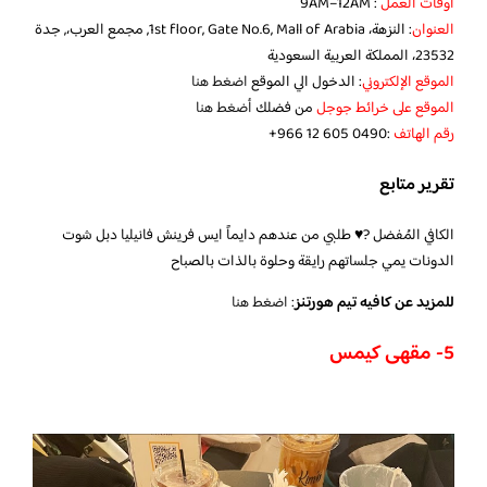
أوقات العمل
: 9AM–12AM
العنوان
: النزهة، 1st floor, Gate No.6, Mall of Arabia, مجمع العرب،, جدة
23532، المملكة العربية السعودية
الموقع الإلكتروني
: الدخول الي الموقع
اضغط هنا
الموقع على خرائط جوجل
من فضلك
أضغط هنا
رقم الهاتف
:‪ ‏‪+966 12 605 0490‬‏
تقرير متابع
الكافي المُفضل ?♥️ طلبي من عندهم دايماً ايس فرينش فانيليا دبل شوت
الدونات يمي جلساتهم رايقة وحلوة بالذات بالصباح
للمزيد عن كافيه تيم هورتنز
:
اضغط هنا
5- مقهى كيمس