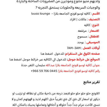
ولديهم منيو متنوع وموديرن من المشروبات الساخنه والباردة
والوجبات السريعه والحلويات يستحق التجربه ?
الأسم
: كافيه لوسو لاونج الجامعه بلازا – luuso lounge
التصنيف
: عائلات | افراد
النوع
: كافيه
الاسعار
: مرتفعه
الاطفال
: مسموح
الموسيقى
: يوجد
أوقات العمل
: 7AM–3AM
صفحه الكوفي على انستقرام
:
للدخول
اضغط هنا
الموقع على خرائط جوجل
:
للدخول الي الكافيه عبر خرائط جوجل
اضغط هنا
عنوان كافيه لوسو لاونج الجامعه بلازا عبدالله
سليمان، الثغر، جدة
رقم كافيه لوسو لاونج الجامعه بلازا
تقرير متابع
اللاونج حلو حلو حلو حلو لابعد درجه من ناحية مكان او نظافه او ترتيب او
ديكور او اسعار كل شي كل شي تقريباً حتى اكلهم لذيذ و قهوتهم كمان و لا
ننسى الأخت مرام جداً جداً خلوقه و أخلاقها وتعاملها يحببك بالمكان الله