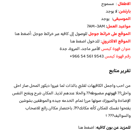
الاطفال
: مسموح
بارتشن
: لا يوجد
الموسيقى
:
يوجد
مواعيد العمل
:
7AM–3AM
الموقع على خرائط جوجل
للوصول إلى كافيه عبر خرائط جوجل :
أضغط هنا
الموقع الالكتروني
: للدخول
اضغط هنا
عنوان قهوة كيمس
الأمير ماجد، المروة، جدة
رقم قهوة كيمس
‪+966 54 561 9543‬‏
تقرير متابع
من احب واجمل الكافيهات لقلبي بالذات لما غيروا ديكور المحل صار احلى
واحلى?? قهوتهم مضبوطه?? والحلا عندهم لذيذ. المكان شرح ويفتح النفس
الإضاءة والميوزك صوتها مررا تمام. الخدمه جيده والموظفين بشوشين
يفتحوا نفسك للمكان كأنه مكانك???. باختصار مكاان رائع للاصحاب
والسواليف???‍♀️
للمزيد عن بون كافيه
:
اضغط هنا