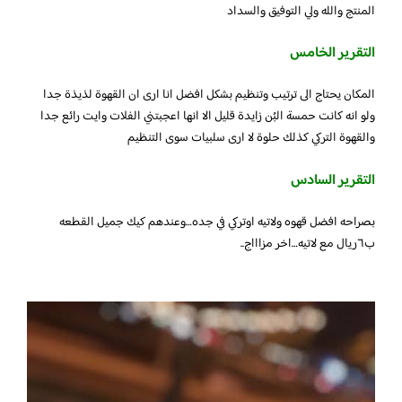
المنتج والله ولي التوفيق والسداد
التقرير الخامس
المكان يحتاج الى ترتيب وتنظيم بشكل افضل انا ارى ان القهوة لذيذة جدا
ولو انه كانت حمسة البُن زايدة قليل الا انها اعجبتني الفلات وايت رائع جدا
والقهوة التركي كذلك حلوة لا ارى سلبيات سوى التنظيم
التقرير السادس
بصراحه افضل قهوه ولاتيه اوتركي في جده…وعندهم كيك جميل القطعه
ب٦ريال مع لاتيه…اخر مزاااج..