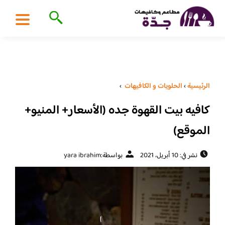
الرئيسية
›
الحلويات و الكافيهات ‎
›
كافيه بيت القهوة جده (الأسعار+ المنيو+
الموقع)
نشر في: 10 أبريل، 2021
بواسطة:
yara ibrahim