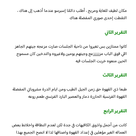
مكان لطيف للغاية ومريح ، أطلب دائمًا إسبرسو عندما أذهب إلى هناك ،
التقطت إحدى صوري المفضلة هناك
التقرير الثاني
كانوا ممتازين بس تغيروا من ناحية الجلسات صارت مزعجه جيتهم الجاهز
اللي فوق الباب مزززززعج وجيتهم يومين ولاغيروه والتدخين كان مسموح
الحين منعوه خربت الجلسات فيه
التقرير الثالث
طبعا ذي القهوة حق زمن الجيل الطيب ومن ايام الدرة مشروباتي المفضلة
القهوة الفرنسية الحاررة دمار والعصير البارد الفرنسي طعم روعه
التقرير الرابع
كانت من أجمل واذوق الكافيهات في جدة لكن لعدم النظافة واخلاتط بعض
العماله الغير مؤهلين في إعداد القهوة واصنافها لذا لا انصح الجميع بهذا