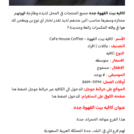
كافيه بيت القهوة جده
جميع المنتجات في المحل لذيذه وطازجة قهوتهم
ممتازه وسعرها مناسب البن عندهم لذيذ تقدر تختار اي نوع بن ويطحن لك
هوا في وقته المكسرات رائعة وجديدة ?
الأسم
: كافيه بيت القهوة – Cafe House Coffee
التصنيف
: عائلات | افراد
النوع
:كافيه
الاسعار
: متوسطه
الاطفال
: مسموح
الموسيقى
: لا يوجد
أوقات العمل
:
:8AM–11PM
الموقع على خرائط جوجل
:
للدخول الي الكافيه عبر خرائط جوجل
اضغط هنا
صفحه الكوفي على انستقرام
: للدخول
اضغط هنا
عنوان كافيه بيت القهوة جده
هذا الفرع عنوانه: الحمراء، جدة
لهم فرع ثاني في: البلد،، جدة المملكة العربية السعودية