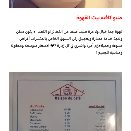
منيو كافيه بيت القهوة
قهوة جدا خيال ولا مرة طلبت صنف من الفطائر او الكعك الا يكون متقن
ولذيذ خدمة ممتازة ويعجبني ركن التسوق الخاص بالمكسرات أغراض
متنوعة وجميلةلازم أمره واشتري في كل زيارة ?❤️ الاسعار متوسطه ومعقولة
ومناسبة للجميع ?