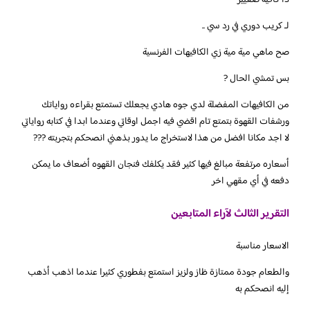
دا كافيه صغيير
لـ كريب دوري في رد سي ..
صح ماهي مية مية زي الكافيهات الفرنسية
بس تمشي الحال ?
من الكافيهات المفضلة لدي جوه هادي يجعلك تستمتع بقراءه رواياتك
ورشفات القهوة بتمتع تام اقضي فيه اجمل اوقاتي وعندما ابدا في كتابه رواياتي
لا اجد مكانا افضل من هذا لاستخراج ما يدور بذهني انصحكم بتجربته ???
أسعاره مرتفعة مبالغ فيها كثير فقد يكلفك فنجان القهوه أضعاف ما يمكن
دفعه في أي مقهي اخر
التقرير الثالث لآراء المتابعين
الاسعار مناسبة
والطعام جودة ممتازة ظاز ولزيز استمتع بفطوري كثيرا عندما اذهب أذهب
إليه انصحكم به