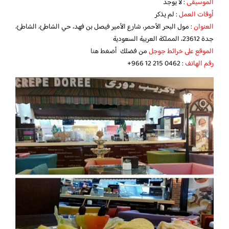
الموسيقى
: لا يوجد
أوقات العمل
: لم يذكر
العنوان
: مول البحر الأحمر، شارع الأمير فيصل بن فهد، حي الشاطئ، الشاطئ،
جدة 23612، المملكة العربية السعودية
الموقع على خرائط جوجل
من فضلك
أضغط هنا
رقم الهاتف
: ‏‪+966 12 215 0462‬‏