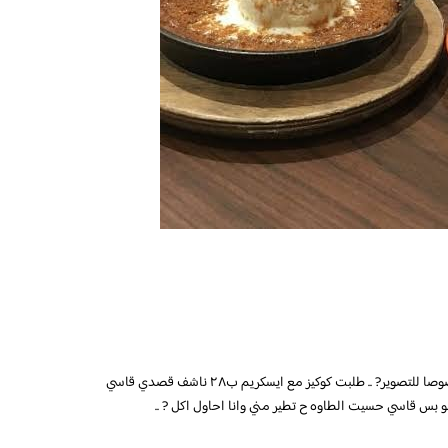
المكان جميل و مارلين مونرو مديه حلاوه للمكان خصوصا للتصوير? .. طلبت كوكيز مع ايسكريم ب٢٨ ناشف قصدي قاسي
بس قاسي حسيت الطاوه ح تطير مني وانا احاول اكل ? ..