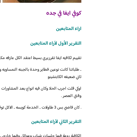
كوفي ايفا في جده
اراء المتابعين
التقرير الأول لآراء المتابعين
تقييم لكافيه ايفا تقرريري بسيط اعتقد الكل عارفه مك
.. طلباتنا كانت نوعين فطاير وحدة بالجبنه النمساويه و
ثاني ضعيفه الكابتشينو
اوكي قلت اجرب الحلا وكان فيه انواع بعد المشاورات اخ
وقتي العصر .
. كان فاضي بس 3 طاولات .. الخدمة كويسه .. الاكل توقعت افضل ولكن اكرر التجربه .. الاسعار معقوله مو غالي ولا رخيص دعواتكم
التقرير الثاني لآراء المتابعين