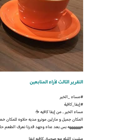
التقرير الثالث لآراء المتابعين
مساء الخير .. من إيفا كافيه ☕️
هههههههه بس بعد عناء وجهد قدرنا نعرف الطعم حلو 
‏مشيت الليله مع صحبتي كافيه ايفا