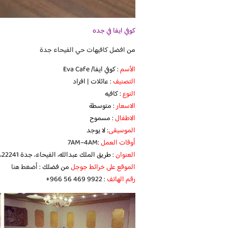
كوفي ايفا في جده
من
افضل كافيهات حي الفيحاء جدة
الأسم
: كوفي ايفا/ Eva Cafe
التصنيف
: عائلات | افراد
النوع
: كافيه
الاسعار
: متوسطة
الاطفال
: مسموح
الموسيقى
: لا يوجد
أوقات العمل
:7AM–4AM
العنوان
: طريق الملك عبدالله، الفيحاء، جدة 22241، المملكة العربية السعودية
الموقع على خرائط جوجل
من فضلك :
أضغط هنا
رقم الهاتف
:‏ ‪‏‪+966 56 469 9922‬‏