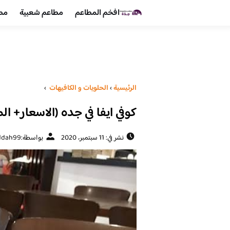
افخم المطاعم
مطاعم شعبية
مطا
الرئيسية
›
الحلويات و الكافيهات ‎
›
كوفي ايفا في جده (الاسعار+ ال
نشر في: 11 سبتمبر، 2020
بواسطة:
ddah99