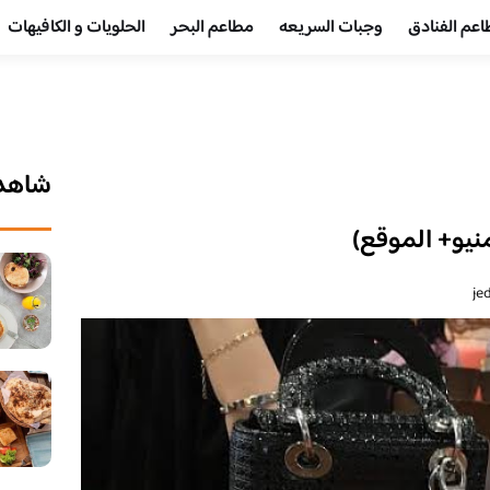
عم الفنادق
وجبات السريعه
مطاعم البحر
الحلويات و الكافيهات ‎
شاهد 
منيو+ الموقع)
je