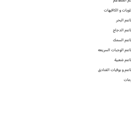
م المطاعم
ويات و الكافيهات ‎
عم البحر
عم الدجاج
عم السمك
عم الوجبات السريعه
عم شعبية
عم و بوفيات الفنادق
عات