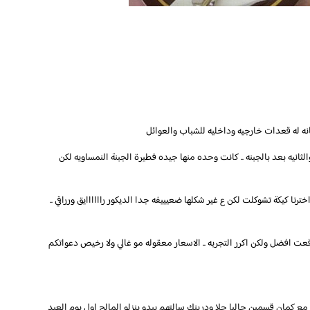
انه له قعدات خارجيه وداخليه للشباب والعوائل
الثانيه بعد بالجبنه .. كانت وحده منها جيده فطيرة الجبنة النمساويه لكن
ترنا كيكة تشوكلت لكن ع غير شكلها ضعيييفه جدا الديكور راااااايق ورراقي ..