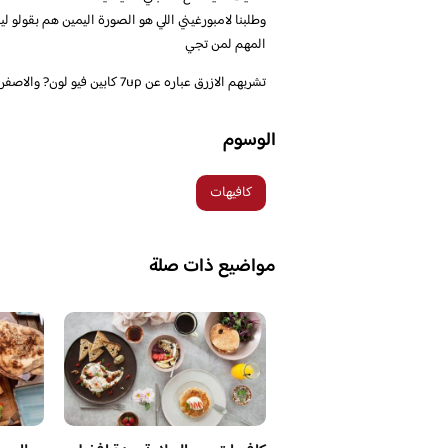
وطلبنا لامبورغيني اللي هو الصورة اليمين هم بقولو لي
المهم لمن تجي
تشربهم الازرق عباره عن 7up كابين فيو لون? والاصفر دا م قدرت احددو شنو بس الاحمر دا عباره عن عصير روزانا?
الوسوم
كافيهات
مواضيع ذات صلة