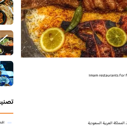
تصني
افخ