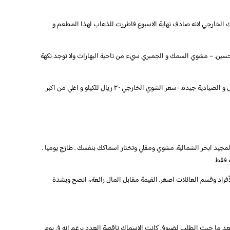
الخارجي لانه صادف نهاية الاسبوع فاطررت للذهاب لهذا المطعم و
حسين. – مشوي السمك و الجمبري سيء من ناحية البهارات ولا توجد نكهة
و لا انصح بطلب اي شيء مشوي. – الرز الاحمر مقبول و الصيادية جيدة. -سعر الشوي الخارجي ٢٠ ريال للكيلو و اغلي من اكبر
مجيد ابحر الشمالية. مشوي ومقلي وتختار اسماكك بنفسك . طازج يوميا .
ة فقط
أفراد وقسم العائلات اصغر. القيمة مقابل المال رائعة،، انصح وبشدة
عد ما جبت الطلب لضيوفي كانت الاسماك ناقصة العدد برغم انه في يوم