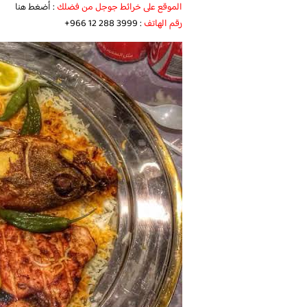
الموقع على خرائط جوجل من فضلك
:
أضغط هنا
رقم الهاتف
: ‏‪‏‪‏‪+966 12 288 3999‬‏