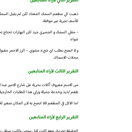
التقرير الثاني لآراء المتابعين
ذهبت الي مطعم السمك المعتاد لكن لم يقبل السمك 
للأسف تجربة غير موفقة.
– مقلي السمك و الجمبري جيد لكن البهارات تحتاج ت
شواء
محلات الاسماك
التقرير الثالث لآراء المتابعين
من الاسم معروف أكلات بحرية على شارع الامير عبدال
طعم لذيذ وخدمة جميلة ورايي هذا للطلبات الخارجي
اما الاكل في المطعم فلا انصح به لان المكان صغير لل
التقرير الرابع لآراء المتابعين
الحقيقة تجربتي معه كانت قبل سنتين وكانت سيئة ، ب