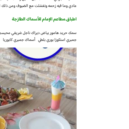
عادي وما فيه زحمه وتفشلت مع الضيوف ومن ذلك ال
اطباق.مطاعم الإمام للأسماك الطازجة
سمك حريد هامور بياض ديراك ناجل شريفي محيسن
جمبري استكوزا بوري بلطي أسماك جمبري كابوريا