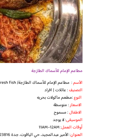
مطاعم الإمام للأسماك الطازجة
الأسم
: مطاعم الإمام للأسماك الطازجة/ Imam restaurants for fresh fish
التصنيف
: عائلات | افراد
النوع
:مطعم ماكولات بحريه
الاسعار
: متوسطة
الاطفال
: مسموح
الموسيقى
: لا يوجد
أوقات العمل
: 11AM–12AM
العنوان
: الأمير عبدالمجيد، حي الياقوت، جدة 23816، المملكة العربية السعودية