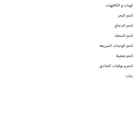
ويات و الكافيهات ‎
عم البحر
عم الدجاج
عم السمك
عم الوجبات السريعه
عم شعبية
عم و بوفيات الفنادق
عات