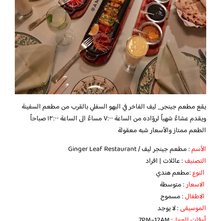
يقع مطعم ‎جينجر_ ليف الفاخر في البهو السفلي بالقرب من مطعم السفينة
ويقدم عشاءً شهياً لروّاده من الساعة ٧:٠٠ مساءً الى الساعة ١٢:٠٠ صباحاً
الطعم ممتاز والأسعار شبه معقولة
الأسم
: مطعم جينجر ليف / Ginger Leaf Restaurant
التصنيف
: عائلات | افراد
النوع
:مطعم هندي
الاسعار
: متوسطة
الاطفال
: مسموح
الموسيقى
: لا يوجد
أوقات العمل
: 7PM–12AM