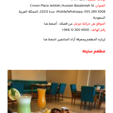
العنوان
: Crown Plaza Jeddah, Hussain Basalamah St
Mobile/Whatsapp: 055 289 3008، جدة 23212، المملكة العربية
السعودية
الموقع على خرائط جوجل
من فضلك :
أضغط هنا
رقم الهاتف
:‏ ‪‏‪‏‪+966 12 260 4900‬‏
لزياره المطعم ومعرفه أراء المتابعين
اضغط هنا
مطعم ستيته