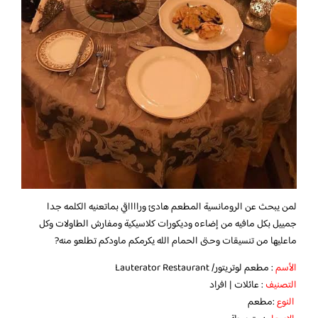
لمن يبحث عن الرومانسية المطعم هادئ ورااااقي بماتعنيه الكلمه جدا
جمييل بكل مافيه من إضاءه وديكورات كلاسيكية ومفارش الطاولات وكل
ماعليها من تنسيقات وحتى الحمام الله يكرمكم ماودكم تطلعو منه?
الأسم
: مطعم لوتريتور/ Lauterator Restaurant
التصنيف
: عائلات | افراد
النوع
:مطعم