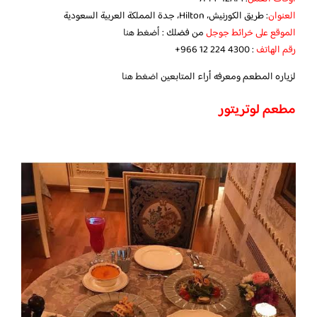
العنوان
: طريق الكورنيش، Hilton، جدة المملكة العربية السعودية
الموقع على خرائط جوجل
من فضلك :
أضغط هنا
رقم الهاتف
:‏ ‪‏‪‏‪+966 12 224 4300‬‏
لزياره المطعم ومعرفه أراء المتابعين
اضغط هنا
مطعم لوتريتور