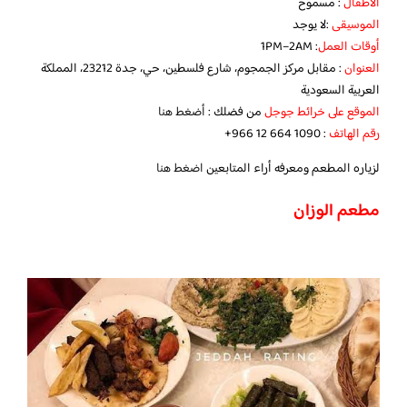
الاطفال
: مسموح
الموسيقى
:لا يوجد
أوقات العمل
: 1PM–2AM
العنوان
: مقابل مركز الجمجوم، شارع فلسطين، حي، جدة 23212، المملكة
العربية السعودية
الموقع على خرائط جوجل
من فضلك :
أضغط هنا
رقم الهاتف
: ‏‪‏‪‏‪‏‪‏‪+966 12 664 1090‬‏
لزياره المطعم ومعرفه أراء المتابعين
اضغط هنا
مطعم الوزان