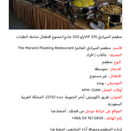
مطعم الميرانتي 370 VIPزاو 250 عادي?ممنوع الاطفال شامله الطلبات
الأسم
: مطعم الميرانتي العائم/ The Meranti Floating Restaurant
التصنيف
: عائلات | افراد
النوع
:مطعم
الاسعار
: متوسطة
الاطفال
: غير مسموح
الموسيقى
: يوجد
أوقات العمل
: 4PM–12AM
العنوان
: طريق الكورنيش، أبحر الجنوبية، جدة 23732، المملكة العربية
السعودية
الموقع على خرائط جوجل
من فضلك :
أضغط هنا
رقم الهاتف
:‏ ‪‏‪‏‪+966 59 767 0839‬‏
لزياره المطعم ومعرفه أراء المتابعين
اضغط هنا