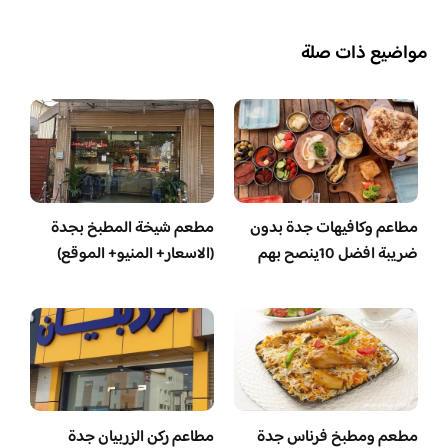
مواضيع ذات صلة
مطاعم وكافيهات جدة بدون
مطعم شيخة المطبخ بجدة
ضريبة افضل 10ينصح بهم
(الاسعار+ المنيو+ الموقع)
مطعم ومطبخ فرناس جدة
مطاعم ركن الزربيان جدة