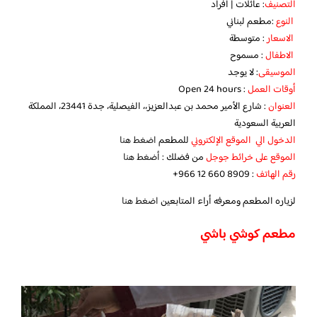
التصنيف
: عائلات | افراد
النوع
:مطعم لبناني
الاسعار
: متوسطة
الاطفال
: مسموح
الموسيقى
: لا يوجد
أوقات العمل
: Open 24 hours
العنوان
: شارع الأمير محمد بن عبدالعزيز،، الفيصلية، جدة 23441، المملكة
العربية السعودية
الدخول الي الموقع الإلكتروني
للمطعم
اضغط هنا
الموقع على خرائط جوجل
من فضلك :
أضغط هنا
رقم الهاتف
:‏ ‪+966 12 660 8909‬‏
لزياره المطعم ومعرفه أراء المتابعين
اضغط هنا
مطعم كوشي باشي