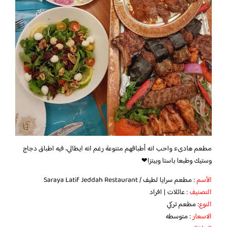
مطعم هادىء واحب انه أطباقهم متنوعة رغم انه ايطالي، فيه اطباق دجاج
وستيك وطبعا باستا وبيتزا❤
الأسم
: مطعم سرايا لطيف / Saraya Latif Jeddah Restaurant
التصنيف
: عائلات | افراد
النوع
: مطعم تركي
الاسعار
: متوسطه