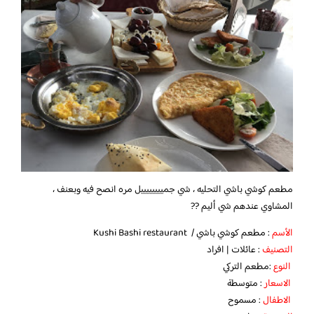
مطعم كوشي باشي التحليه ، شي جمييييييييل مره انصح فيه وبعنف ،
المشاوي عندهم شي أليم ??
الأسم
: مطعم كوشي باشي / Kushi Bashi restaurant
التصنيف
: عائلات | افراد
النوع
:مطعم التركي
الاسعار
: متوسطة
الاطفال
: مسموح