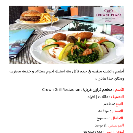
أطعم وانضف مطعم في جده تاكل منه استيك لحوم ممتازه و خدمه محترمه
ومكان جدا هاديء
الأسم
: مطعم كراون غريل/ Crown Grill Restaurant
التصنيف
: عائلات | افراد
النوع
:مطعم
الاسعار
: مرتفعه
الاطفال
: مسموح
الموسيقى
: لا يوجد
أوقات العمل
: 7PM–12AM