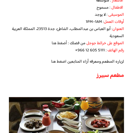
الاسعار
: متوسطة
الاطفال
: مسموح
الموسيقى
: لا يوجد
أوقات العمل
: 1PM–1AM
العنوان
: أبو العباس بن عبدالمطلب، الشاطئ، جدة 23513، المملكة العربية
السعودية
الموقع على خرائط جوجل
من فضلك :
أضغط هنا
رقم الهاتف
:‏ ‪‏‪‏‪+966 12 605 5111‬‏
لزياره المطعم ومعرفه أراء المتابعين
اضغط هنا
مطعم سبيرز