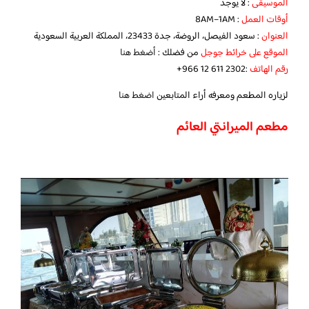
الموسيقى
: لا يوجد
أوقات العمل
: 8AM–1AM
العنوان
: سعود الفيصل، الروضة، جدة 23433، المملكة العربية السعودية
الموقع على خرائط جوجل
من فضلك :
أضغط هنا
رقم الهاتف
:‪+966 12 611 2302‬‏
لزياره المطعم ومعرفه أراء المتابعين
اضغط هنا
مطعم الميرانتي العائم