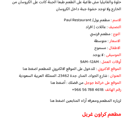
حلوة والفانيليا مش طاغية على الطعم طبعا الجبنة كانت على الكروسان من
الخارج ولا توجد حشوة جبنة داخل الكروسان
الاسم
: مطعم بول/ Paul Restaurant
التصنيف
: عائلات | افراد
النوع
: مطعم فرنسي
الاسعار
: متوسطة
الاطفال
: مسموح
الموسيقى
: لا يوجد
أوقات العمل
: 9AM–12AM
الموقع الاكتروني
: للدخول على الموقع الالكتروني للمطعم
اضغط هنا
العنوان
: شارع الجواد، المنار، جدة 23462، المملكة العربية السعودية
الموقع على خرائط جوجل
من فضلك :
أضغط هنا
رقم الهاتف
:‏‪ ‏‪+966 56 788 4618‬‏
لزياره المطعم ومعرفه أراء المتابعين
اضغط هنا
مطعم كراون غريل