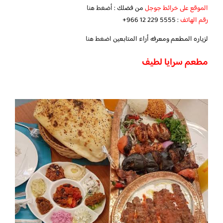
الموقع على خرائط جوجل
من فضلك :
أضغط هنا
رقم الهاتف
: ‏‪‏‪+966 12 229 5555‬‏
لزياره المطعم ومعرفه أراء المتابعين
اضغط هنا
مطعم سرايا لطيف