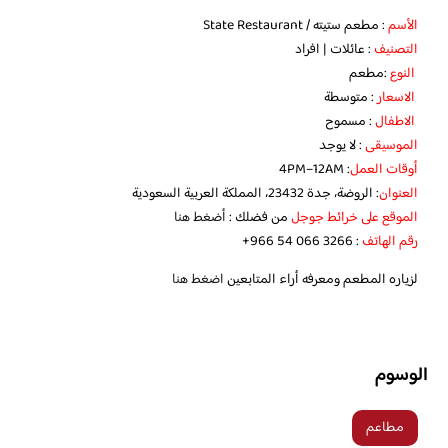
الأسم
: مطعم ستيته / State Restaurant
التصنيف
: عائلات | افراد
النوع
:مطعم
الاسعار
: متوسطة
الاطفال
: مسموح
الموسيقى
: لا يوجد
أوقات العمل
: 4PM–12AM
العنوان
: الروضة، جدة 23432، المملكة العربية السعودية
الموقع على خرائط جوجل
من فضلك :
أضغط هنا
رقم الهاتف
:‏ ‪‏‪‏‪+966 54 066 3266‬‏
لزياره المطعم ومعرفه أراء المتابعين
اضغط هنا
الوسوم
مطاعم