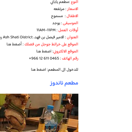
النوع
:مطعم ياباني
الاسعار
: مرتفعه
الاطفال
: مسموح
الموسيقى
: يوجد
أوقات العمل
: 11AM–11PM
العنوان
: الامير فيصل بن فهد، Ash Shati District رديس مول جدة 23612 SA، جدة المملكة العربية السعودية
الموقع على خرائط جوجل من فضلك
:
أضغط هنا
الموقع الالكتروني
:
اضغط هنا
رقم الهاتف
:‏ ‪‏‪+966 12 611 0465‬‏
للدخول الى المطعم:
اضغط هنا
مطعم ناندوز