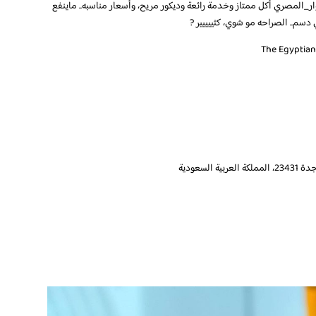
م المصرية اللذيذة في جدة مطعم ‎#الدوار_المصري أكل ممتاز وخدمة رائعة وديكور مريح، وأسعار مناسبه.. ماينفع
دسم.. الصراحه مو شوي، كثييييير ?
لسعودية