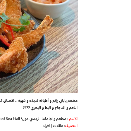
مطعم ياباني رائع و أطباقه لذيذه و شهية … الاطباق ك
اللحم و الدجاج و البط و البحري ????
الأسم
: مطعم واجاماما الردسي مول/ Wagamama Restaurant Red Sea Mall
التصنيف
: عائلات | افراد