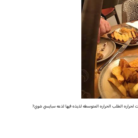
حراره الطلب الحراره المتوسطه لذيذه فيها لذعه سبايسي شوي?