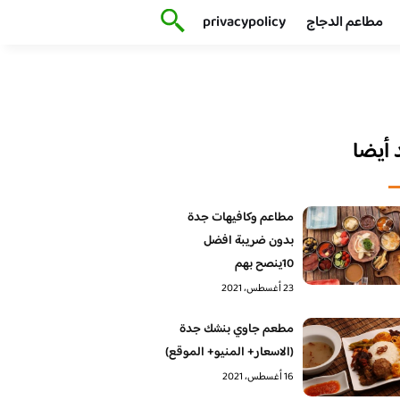
مطاعم الدجاج
privacypolicy
أيضا
مطاعم وكافيهات جدة
بدون ضريبة افضل
10ينصح بهم
23 أغسطس، 2021
مطعم جاوي بنشك جدة
(الاسعار+ المنيو+ الموقع)
16 أغسطس، 2021