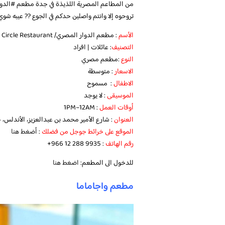
من المطاع
تروحوه إلا وانتم واصلين حدكم في الجوع ?? عيبه شوي 
الأسم
: مطعم الدوار المصري/ The Egyptian Circle Restaurant
التصنيف
: عائلات | افراد
النوع
:مطعم مصري
الاسعار
: متوسطة
الاطفال
: مسموح
الموسيقى
: لا يوجد
أوقات العمل
: 1PM–12AM
العنوان
: شارع الأمير محمد بن عبدالعزيز، الأندلس، جدة 23431، المملكة العربية ا
الموقع على خرائط جوجل من فضلك
:
أضغط هنا
رقم الهاتف
:‏ ‪+966 12 288 9935‬‏
للدخول الى المطعم:
اضغط هنا
مطعم واجاماما