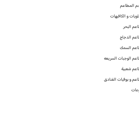
م المطاعم
ويات و الكافيهات ‎
عم البحر
عم الدجاج
عم السمك
عم الوجبات السريعه
عم شعبية
عم و بوفيات الفنادق
عات