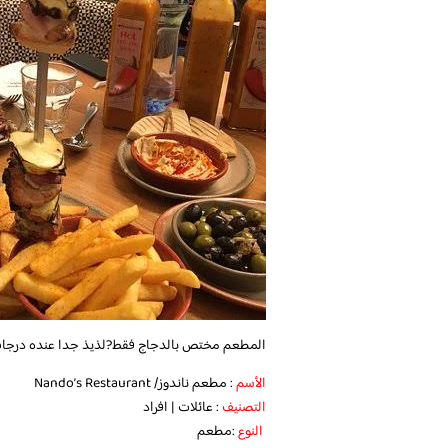
المطعم مختص بالدجاج فقط?لذيذ جدا عنده درجات ل
الأسم
: مطعم ناندوز/ Nando’s Restaurant
التصنيف
: عائلات | افراد
النوع
:مطعم