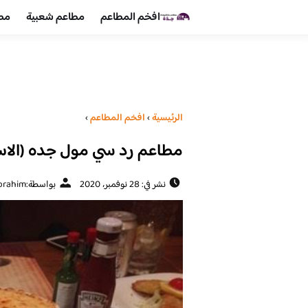
افخم المطاعم
مطاعم شعبية
مطا
الرئيسية
›
افخم المطاعم
›
مطاعم رد سي مول جده (الاسع
نشر في: 28 نوفمبر، 2020
بواسطة:
ibrahim