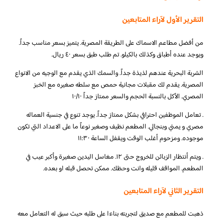
التقرير الأول لآراء المتابعين
من أفضل مطاعم الاسماك على الطريقة المصرية. يتميز بسعر مناسب جداً.
ويوجد عنده أطباق وكذلك بالكيلو. تم طلب طبق بسعر ٤٠ ريال.
الشربة البحرية عندهم لذيذة جداً. والسمك الذي يقدم مع الوجيه من الانواع
المصرية. يقدم لك مقبلات مجانية حمص مع سلطه صغيره مع الخبز
المصري. الأكل بالنسبة الحجم والسعر ممتاز جداً ١٠/١٠
. تعامل الموظفين احترافي بشكل ممتاز جداً. يوجد تنوع في جنسية العماله
مصري و يمني وبنجالي. المطعم نظيف وصغير نوعاً ما على الاعداد التي تكون
موجوده. ومزحوم أغلب الوقت ويقفل الساعة ١١:٣٠
. ويتم أنتظار الزبائن للخروج حتى ١٢. مغاسل اليدين صغيرة وأكبر عيب في
المطعم. المواقف قليله وانت وحظك. ممكن تحصل قبله او بعده.
التقرير الثاني لآراء المتابعين
ذهبت للمطعم مع صديق لتجربته بناءا على طلبه حيث سبق له التعامل معه