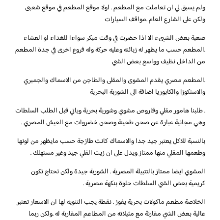
ولم يسبق لي ان تعاملت مع المطعم . اولا موقع المطعم في موقع شعبى
ولكن على الشارع العام .مواقف السيارات
صعبة بعض الشيىء الا اذا حضرت في وقت مبكر سواءا للغداء او العشاء
.المطعم حسب ما يظهر له زبائنه وعليه حركة وله فروع اخرى في جدة المطعم
من الداخل نظيف وواسع بعض الشي
.المطعم مصري يقدم المشوى والمقلى والطاجن من الاسماك والجمبري
والاستكوزا والكابوريا اضافة الى الشوربة البحرية
. طلبنا هامور مقلي وقاروص مشوي وشوربة بحرية وياتي قبل الطلب السلطات
وهي مجانية عبارة عن صحن طحينة وصحن خضروات مع العيش المصري .
بالنسبة للاكل يعتبر جيد جدا والاسماك كانت طازجة حسب مايظهر من لونها
وطعمها المقلي منها ممتاز ويدل على ان زيت القلي جيد وغير مستهلك .
المشوي ايضا ممتاز بالتتبيلة المصرية . الشوربة جيدة ولكن تحتاج تكون
كريمية بعض الشي السلطات حلوة بنكهة مصرية .
الخلاصة مطعم ماكولات بحرية يفوز . نقطة يجب التنويه لها ان الاسعار تعتبر
عالية بعض الشي مقارنة مع مثيلاته من المطاعم المقاربة له .ولكن ربما