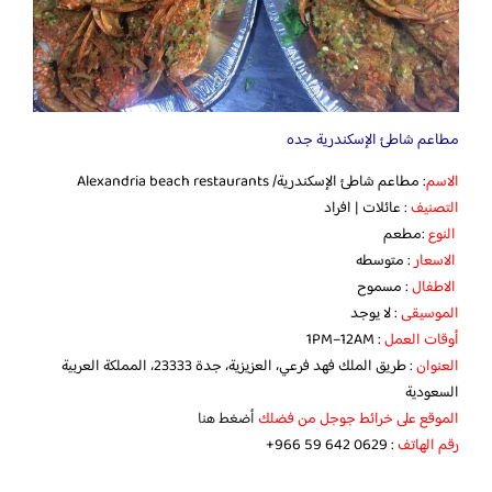
مطاعم شاطئ الإسكندرية جده
الاسم
: مطاعم شاطئ الإسكندرية/ Alexandria beach restaurants
التصنيف
: عائلات | افراد
النوع
:مطعم
الاسعار
: متوسطه
الاطفال
: مسموح
الموسيقى
: لا يوجد
أوقات العمل
: 1PM–12AM
العنوان
: طريق الملك فهد فرعي، العزيزية، جدة 23333، المملكة العربية
السعودية
الموقع على خرائط جوجل من فضلك
أضغط هنا
رقم الهاتف
: ‪‏‪‏‪‏‪‏‪‏‪‏‪+966 59 642 0629‬‏