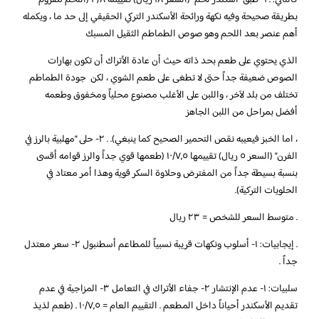
كالتالي: . ١- طبق “أسكندر لحم” (السعر ١٨ ريال) تقييمه ١٠/٨ (اللحم مفروم
بطريقة صحيحة وفيه نكهة ورائحة الأسكندر التركي الحقيقي إلى حد ما ، ويكمله
أهم عنصر بعد اللحم وهو صوص الطماطم الثقيل المسبك
الذي يحتوي على طعم بحد ذاته حيث أن عادة الأتراك أن تكون بهارات
الصوص ضعيفة جداً حتى لا تطغى على طعم الشوي ، لكن جودة الطماطم
تختلف من بلد لآخر ، واللبن على الأغلب مصنوع محلياً ومخفوق وطعمه
أفضل بمراحل من اللبن الجاهز
، اما الخبز فيعيبه نقص التحمير الصحيح كما ينبغي). . ٢- حلى “مهلبية بالرز في
الفرن” (السعر ٥ ريال) تقييمها ١٠/٧,٥ (طعمها قوي جداً والرز قوامه أقسى
بنسبة بسيطة جداً من المفترض وحلاوة السكر قوية وهذا أمر معتاد في
الحلويات التركية).
. متوسط السعر للشخص = ٢٣ ريال
. إيجابيات: ١- أسلوب ونكهات قريبة نسبياً للمطاعم أسطنبول ٢- سعر معتدل
جداً .
سلبيات: ١- عدم الإنتشار ٢- جفاء الأتراك في التعامل ٣- المزاجية في عدم
تقديم الأسكندر أحياناً داخل المطعم . التقييم العام = ١٠/٧,٥ . (طعم لذيذ