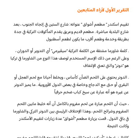
التقرير الأول لآراء المتابعين
تقييم اسكندر ” مطعم أشواق ” عنوانه: شارع الستين في إتجاه الجنوب ، بعد
شارع البلدية مباشرة . مطعم قديم وعريق يقدم المأكولات التركية في جدة
بطريقة وخدمة وطعم أقرب ما يكون لطعم أسطنبول
. كلمة شاورما مشتقة من الكلمة التركية “سيڤيرمي” أي التدوير أو الدوران ،
وعلى الرغم من ذلك الإسم المستخدم لوصف هذا النوع من الشاورما في تركيا
هو “دونر” والتي تعني الإلتفاف
. الدونر يحتوي على اللحم الضأن كأساس ، ويخلط أحيانا مع لحم العجل أو
البقري أو حتى مع الدجاج وخاصة في بعض الدول الأوروبية . ما يميز الدونر
عن غيره هو أنه عبارة عن سيخ كباب ضخم حرفياً
، حيث أن اللحم عبارة عن لحم مفروم بالكامل أن أنه خليط مابين اللحم
المفروم وشرائح اللحم ، وهذا الإختلاف الرئيسي بين الدونر التركي والشاورما
في باقي الدول . قمت بزيارة مطعم “أشواق” عدة زيارات لتقييم الأسكندر
وكانت النتيجة