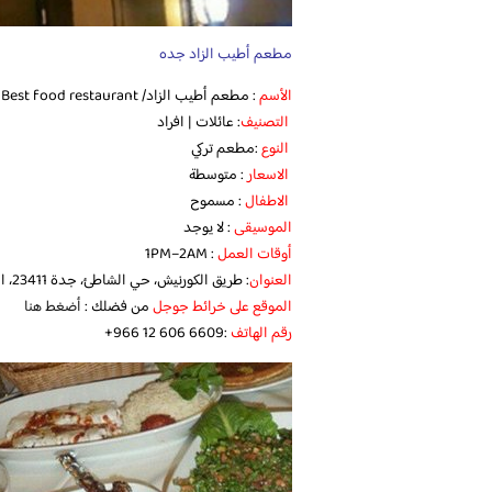
مطعم أطيب الزاد جده
الأسم
: مطعم أطيب الزاد/ Best food restaurant
التصنيف
: عائلات | افراد
النوع
:مطعم تركي
الاسعار
: متوسطة
الاطفال
: مسموح
الموسيقى
: لا يوجد
أوقات العمل
: 1PM–2AM
العنوان
: طريق الكورنيش، حي الشاطئ، جدة 23411، المملكة العربية السعودية
الموقع على خرائط جوجل
من فضلك :
أضغط هنا
رقم الهاتف
:‪ ‏‪+966 12 606 6609‬‏