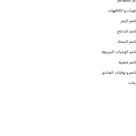
م المطاعم
ويات و الكافيهات ‎
عم البحر
عم الدجاج
عم السمك
عم الوجبات السريعه
عم شعبية
عم و بوفيات الفنادق
عات