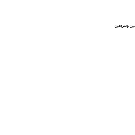
شين وسريعين