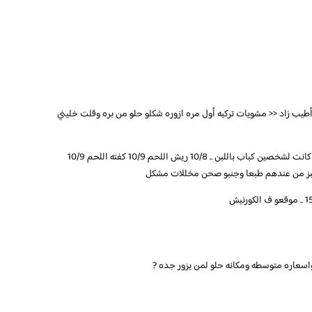
 أطيب زاد << مشويات تركيه أول مره ازوره شكلو حلو من بره وقلت خليني
وما ندمت وبأذن الله ما راح تكون اخر زياره الطلبات كانت لشخصين كباب باللبن .. 10/8 ريش اللحم 10/9 كفته اللحم 10/9