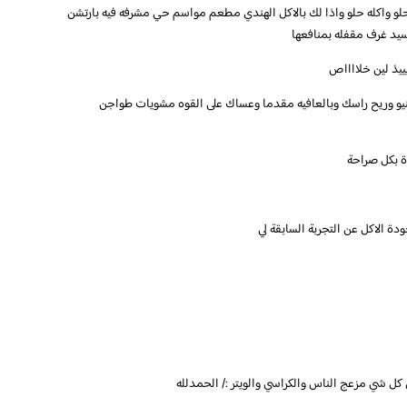
حلو واكله حلو واذا لك بالاكل الهندي مطعم مواسم حي مشرفه فيه بارتشن
سيد غرف مقفله بمنافعها
ييذ لين خلااااص
منيو وريح راسك وبالعافيه مقدما وعساك على القوه مشويات طواجن
 كل شي مزعج الناس والكراسي والويتر :/ الحمدلله