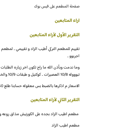
صفحة المطعم على فيس بوك
اراء المتابعين
التقرير الأول لآراء المتابعين
تقييم للمطعم التركي أطيب الزاد و تقييمي .. لمطعم
اجربوو ..
تبوووله 10/8 العصيرات .. كوكتيل و طبقات 10/9 والخبز من عندهم طبعا وجنبو صحن مخللات مشكل
الاسعار م اذكرها بالضبط بس معقوله حسابنا طلع 150 .. موقعو ف الكورنيش
التقرير الثاني لآراء المتابعين
‏مطعم اطيب الزاد