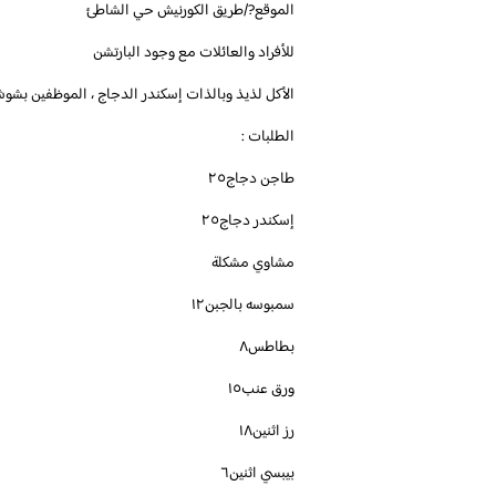
الموقع?/طريق الكورنيش حي الشاطئ
للأفراد والعائلات مع وجود البارتشن
الأكل لذيذ وبالذات إسكندر الدجاج ، الموظفين بشو
الطلبات :
طاجن دجاج٢٥
إسكندر دجاج٢٥
مشاوي مشكلة
سمبوسه بالجبن١٢
بطاطس٨
ورق عنب١٥
رز اثنين١٨
بيبسي اثنين٦