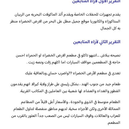
التقرير الأول لآراء المتابعين
‏يقدم تجهيزات للحفلات الخاصة ويقدم ألذ الماكولات البحريه من الربيان
الستاكوزاء والكابوريا ‏موقع جميل مطل على البحر ‏من الارض الخضراء منظر
به كل الجمال
التقرير الثاني لآراء المتابعين
‏نصيحه ببلاش ….انتبهو تاكلو في مطعم الارض الخضراء او الحمراء احسن
حاجه في المطعمين مواقف السيارات اما اكلهم زفت ونصه زيت .
طعام جيد من جنوب الهند ، بشكل رئيسي على طراز ولاية كيرالا. انهم يقدمون
الفطور والغداء والعشاء. لها شعبية بين العاملين في المكاتب القريبة.
الطعام متوسط ​​في الذوق والجودة ، والأسعار أعلى قليلاً من المطاعم
المماثلة الأخرى ولكن الأجزاء سخية. لديهم مناطق منفصلة لتناول الطعام
للعزاب والعائلات. وقوف السيارات ليس من الصعب جداً العثور بالقرب من
المطعم.