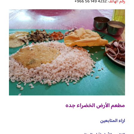
رقم الهاتف
:‪ ‏‏‪+966 56 149 4232‬‏
مطعم الأرض الخضراء جده
اراء المتابعين