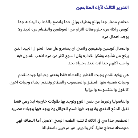
التقرير الثالث لآراء المتابعين
مطعم ممتاز جدا ورائع ونظيف وراقي جدا وانصح بالذهاب اليه لانه جدا
كويس واكله مره حلو وهناك التزام من الموظفين والطعام مره لذيذ ولا
يوجد اهمال مره
والعمال كويسين ونظيفين واتمنى ان يستمرو على هذا المنوال الجيد الذي
يرفع من شأنهم وشكرا للاداره وكل اسبوع اكثر من مره اذهب للتناول فيه
واحب اكلهم جدا لانه لذيذ وخبراء بجد
هي بوفيه تقدم وجبت الفطور والعشاء فقط وتعتبر وجباتها جيده تقدم
وجبات شعبيه منها المطبق والمعصوب والفطائر وتقدم ايضاء وجبات اخرى
كالفول والشكشوشه والبزاليا
والفاصوليا وغيرها من نفس النوع وتوجد بها طاولات خارجيه ليلا وهي فقط
تقبل الدفع النقدي ولا يوجد فيها قسم للعوائل ولا يوجد فيها وجبات عصريه
المطعم جدا سي في اكلاته لا تشبه الطعم اليمني الاصيل أما النظافه فهي
متوسطه محتاج عناية أكثر والويترز غير مرحبين باستقبالنا