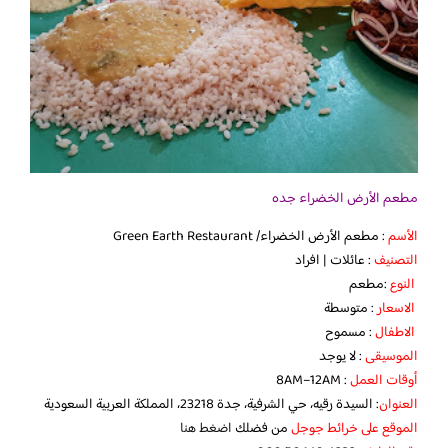
مطعم الأرض الخضراء جده
الأسم
: مطعم الأرض الخضراء/ Green Earth Restaurant
التصنيف
: عائلات | افراد
النوع
:مطعم
الاسعار
: متوسطة
الاطفال
: مسموح
الموسيقى
: لا يوجد
أوقات العمل
: 8AM–12AM
العنوان
: السيدة رقيه، حي الشرفية، جدة 23218، المملكة العربية السعودية
الموقع على خرائط جوجل
من فضلك
اضغط هنا