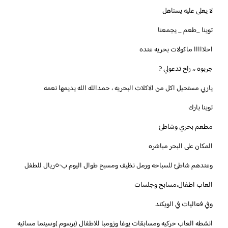
لا يعلى عليه يستاهل
توينا _طعم _ يجمعنا
احلااااا ماكولات بحريه عنده
جربوه ،، راح تدعولي ?
ياربي مستحيل اكل من الاكلات البحريه ، حمدالله الله يديمها نعمه
‏توينا بارك
مطعم بحري وشاطئ
المكان على البحر مباشره
وعندهم شاطئ للسباحه ورمل نظيف ومسبح طوال اليوم ب٥٠ريال للطفل
العاب اطفال،مسابح وجلسات
وفي فعاليات في الويكند
انشطه العاب حركيه ومسابقات يوغا وزومبا للاطفال (برسوم )وسينما مسائيه