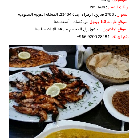
الموسيقى
: يوجد
أوقات العمل
: 1PM–1AM
العنوان
: 3788 صاري، الزهراء، جدة 23434، المملكة العربية السعودية
الموقع على خرائط جوجل
من فضلك :
أضغط هنا
الموقع الالكتروني
: للدخول إلى المطعم من فضلك
اضغط هنا
رقم الهاتف
: ‏‪+966 9200 28284‬‏