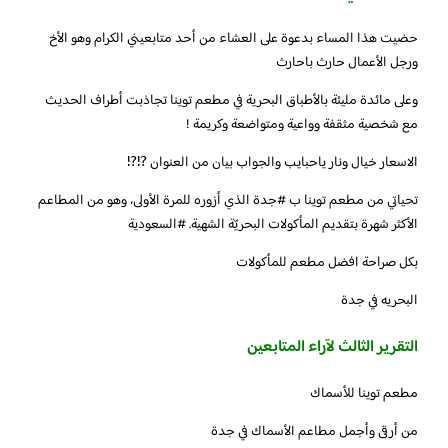
‏حضيت هذا المساء بدعوة على العشاء من أحد متابعيني الكرام وهو الأخ
ورجل الأعمال حارث باحارث
وعلى مائدة مليئة بالأطباق البحرية في مطعم توينا تجاذبت أطراف الحديث
مع شخصية مثقفة وواعية ومتواضعة وكريمة !
الاسعار خيال ونار ياحبايب والجواب بيان من العنوان ⁉️⁉️
تحياتي من مطعم توينا ب ‎#جدة الذي أزوره للمرة الأولى، وهو من المطاعم
الأكثر شهرة بتقديم المأكولات البحريّة الشهية. ‎#السعودية
البحريه في جدة
التقرير الثالث لآراء المتابعين
مطعم توينا للأسماك
من أرقى وأجمل مطاعم الأسماك في جدة