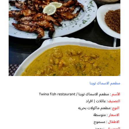
مطعم الاسماك توينا
الأسم
: مطعم الاسماك توينا / Twina fish restaurant
التصنيف
: عائلات | افراد
النوع
:مطعم ماكولات بحريه
الاسعار
: متوسطة
الاطفال
: مسموح