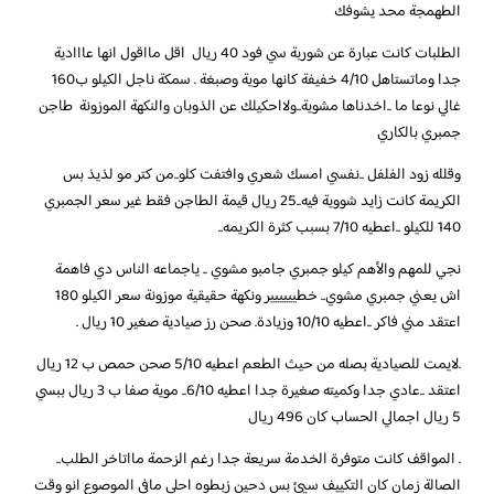
الطهمجة محد يشوفك
الطلبات كانت عبارة عن شوربة سي فود 40 ريال اقل مااقول انها عااادية
جدا وماتستاهل 4/10 خفيفة كانها موية وصبغة . سمكة ناجل الكيلو ب160
غالي نوعا ما ..اخدناها مشوية..ولااحكيلك عن الذوبان والنكهة الموزونة طاجن
جمبري بالكاري
وقلله زود الفلفل ..نفسي امسك شعري وافتفت كلو..من كتر مو لذيذ بس
الكريمة كانت زايد شووية فيه..25 ريال قيمة الطاجن فقط غير سعر الجمبري
140 للكيلو ..اعطيه 7/10 بسبب كثرة الكريمه..
نجي للمهم والأهم كيلو جمبري جامبو مشوي .. ياجماعه الناس دي فاهمة
اش يعني جمبري مشوي.. خطيييييير ونكهة حقيقية موزونة سعر الكيلو 180
اعتقد مني فاكر ..اعطيه 10/10 وزيادة. صحن رز صيادية صغير 10 ريال .
.لايمت للصيادية بصله من حيث الطعم اعطيه 5/10 صحن حمص ب 12 ريال
اعتقد ..عادي جدا وكميته صغيرة جدا اعطيه 6/10.. موية صفا ب 3 ريال ببسي
5 ريال اجمالي الحساب كان 496 ريال
. المواقف كانت متوفرة الخدمة سريعة جدا رغم الزحمة مااتاخر الطلب..
الصالة زمان كان التكييف سيئ بس دحين زبطوه احلى مافي الموصوع انو وقت