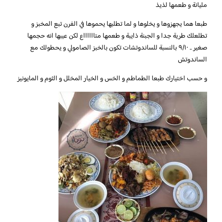
مليانة و طعمها لذيذ
طبعا هما يجهزوها و يخلوها و لما تطلبها يحموها في الفرن تبع المخبز و
تطلعلك طرية جدا و الجبنة ذايبة و طعمها متااااااع لكن عيبها انه حجمها
صغير .. ٩/١٠ بالنسبة للساندوتشات تكون بالخبز الصامولي و يحطولك مع
الساندوتش
و حسب اختيارك طبعا الطماطم و الخس و الخيار المخلل و الثوم و المايونيز