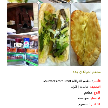
مطعم الذواقة في جده
الأسم
: مطعم الذواقة/ Gourmet restaurant
التصنيف
: عائلات | افراد
النوع
:مطعم
الاسعار
: متوسطة
الاطفال
: مسموح