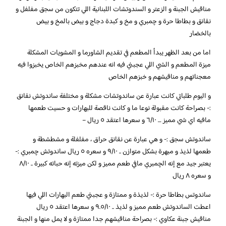
مناقيش الجبنة و الزعتر و السندوتشات اللبنانية اللي تتكون من سجق مفلفل و
نقانق و بطاطا حرة و چمبري و مخ و كبدة دجاج و بيض بالمخ و بيض
بالخضار
اما من بعد الظهر يبدأ المطعم في تقديم الشاورما و المشويات المشكلة
ميزة المطعم و الشي اللي عجبني فيه انه عندهم مخبزهم الخاص يخبزوا فيه
معجناتهم و مناقيشهم و خبزهم الخاص
و اليوم طلباتي كانت عبارة عن ساندوتشات مشكلة و مختلفة ساندوتش نقانق
:- بصراحة كانت مقبولة نوعا ما و كانت ناقصة للبهارات و حسيت طعمها
مافيه اي شي مميز … ٦/١٠ و سعرها اعتقد ٥ ريال –
ساندوتش سجق :- و هي عبارة عن نقانق حراق ، مفلفلة و مشطشطة و
طعمها لذيذ و مبهرة بشكل متوازن .. ٩/١٠ و سعره ٥ ريال ساندوتش چمبري :-
يعتبر جيد مع إنه الچمبري مافي طعم مميز و لكن ميزته إنه حباته كبيرة .. ٨/١٠
و سعره ٨ ريال
ساندوتس بطاطا حرة :- لذيذة و ممتازة و عجبني طعم البهارات اللي فيها
اعطت الساندوتش طعم مميز و لذيذ .. ٩.٥/١٠ و سعرها اعتقد ٥ ريال
مناقيش جبنة عكاوي :- بصراحة مناقيشهم جدا ممتازة و لا يمل منها و الجبنة