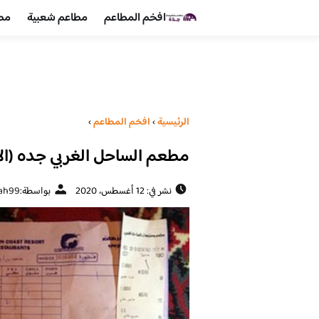
افخم المطاعم
مطاعم شعبية
مطا
الرئيسية
›
افخم المطاعم
›
مطعم الساحل الغربي جده (الا
نشر في: 12 أغسطس، 2020
بواسطة:
ah99