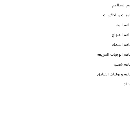
م المطاعم
ويات و الكافيهات ‎
عم البحر
عم الدجاج
عم السمك
عم الوجبات السريعه
عم شعبية
عم و بوفيات الفنادق
عات