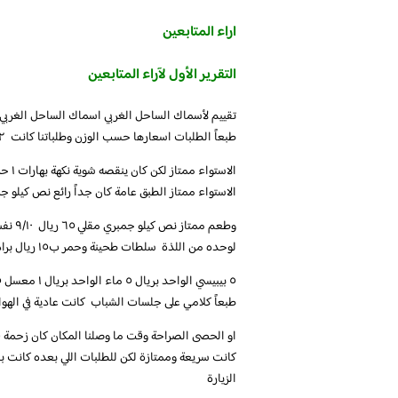
اراء المتابعين
التقرير الأول لآراء المتابعين
طبعاً الطلبات اسعارها حسب الوزن وطلباتنا كانت ٢ هامور مقلي ١٧٠ ريال ٨/١٠
الاستواء ممتاز الطبق عامة كان جداً رائع نص كيلو جمبري مشوي ٦٥ ريال 
لوحده من اللذة سلطات طحينة وحمر ب١٥ ريال براد شاهي ٤ ريال ٦/١٠
طبعاً كلامي على جلسات الشباب كانت عادية في الهو
او الحصى الصراحة وقت ما وصلنا المكان كان زحمة ف
الزيارة