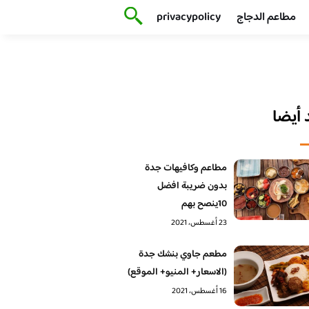
مطاعم الدجاج
privacypolicy
أيضا
مطاعم وكافيهات جدة
بدون ضريبة افضل
10ينصح بهم
23 أغسطس، 2021
مطعم جاوي بنشك جدة
(الاسعار+ المنيو+ الموقع)
16 أغسطس، 2021