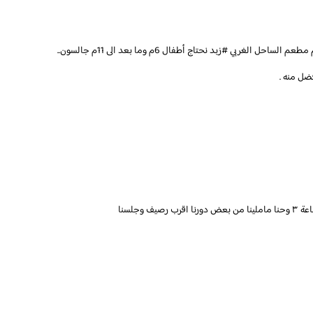
اج أطفال 6م وما بعد الى 11م جالسون..