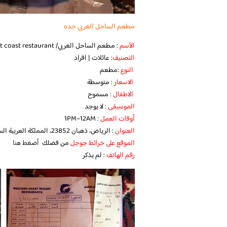
مطعم الساحل الغربي جده
الأسم
: مطعم الساحل الغربي/ West coast restaurant
التصنيف
: عائلات | افراد
النوع
:مطعم
الاسعار
: متوسطة
الاطفال
: مسموح
الموسيقى
: لا يوجد
أوقات العمل
: 1PM–12AM
العنوان
: الرياض، ذهبان 23852، المملكة العربية السعودية
الموقع على خرائط جوجل
من فضلك
أضغط هنا
رقم الهاتف
: ‪لم يذكر