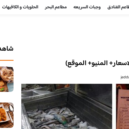
عم الفنادق
وجبات السريعه
مطاعم البحر
الحلويات و الكافيهات ‎
شاهد 
سعار+ المنيو+ الموقع)
jedd