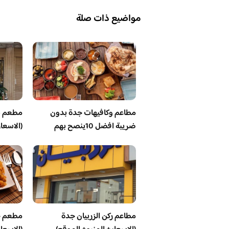
مواضيع ذات صلة
مطاعم وكافيهات جدة بدون
مطعم ش
ضريبة افضل 10ينصح بهم
(الاسعا
مطاعم ركن الزربيان جدة
مطعم ج