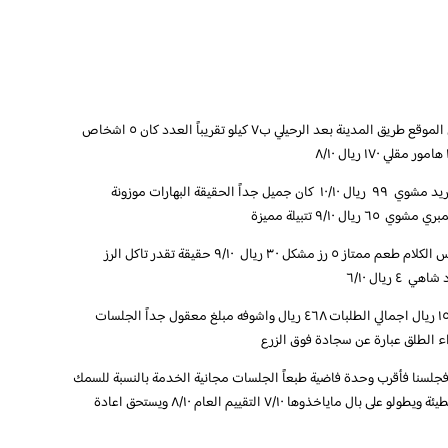
تقييم لأسماك الساحل الغربي اسماك الساحل الغربي الموقع طريق المدينة بعد الرحيلي ب٧ كيلو تقريباً العدد كان ٥ اشخاص
الاستواء ممتاز لكن كان ينقصه شوية نكهة بهارات ١ حريد مشوي ٩٩ ريال ١٠/١٠ كان جميل جداً الحقيقة البهارات موزونة
٩/١٠ تتبيلة مميزة
وطعم ممتاز نص كيلو جمبري مقلي ٦٥ ريال ٩/١٠ نفس الكلام طعم ممتاز ٥ رز مشكل ٣٠ ريال ٩/١٠ حقيقة تقدر تاكل الرز
٥ بيبيسي الواحد بريال ٥ ماء الواحد بريال ١ معسل ١٥ ريال اجمالي الطلبات ٤٦٨ ريال واشوفه مبلغ معقول جداً الجلسات
اء الطلق عبارة عن سجادة فوق الزرع
جلسنا فأقرب وحدة فاضية طبعاً الجلسات مجانية الخدمة بالنسبة للسمك
كانت سريعة وممتازة لكن للطلبات اللي بعده كانت بطيئة ويطولو على بال ماياخذوها ٧/١٠ التقييم العام ٨/١٠ ويستحق اعادة