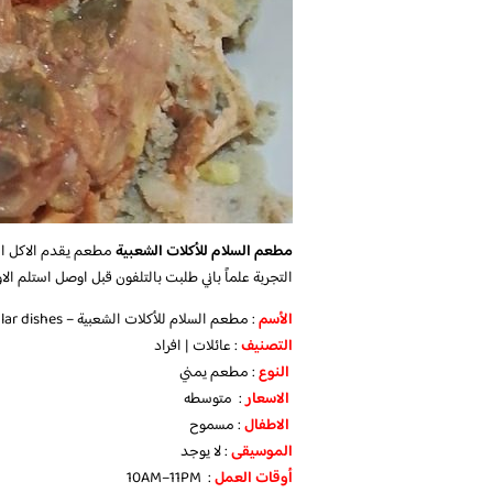
مطعم السلام للأكلات الشعبية
مطعم يقدم الاكل الش
التجربة علماً باني طلبت بالتلفون قبل اوصل استلم الاو
الأسم
: مطعم السلام للأكلات الشعبية – Peace Restaurant for popular dishes
التصنيف
: عائلات | افراد
النوع
: مطعم يمني
الاسعار
: متوسطه
الاطفال
: مسموح
الموسيقى
: لا يوجد
أوقات العمل
: 10AM–11PM