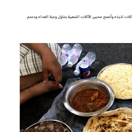
ات لذيذه وأنصح محبين الأكلات الشعبية بتناول وجبة الغداء ودمتم