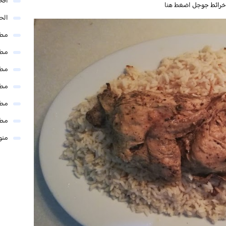
افخ
 خرائط جوجل
اضغط هنا
الحل
مطا
مطا
مطا
مطا
مطا
مطا
منو