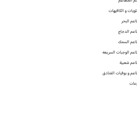
م المطاعم
ويات و الكافيهات ‎
عم البحر
عم الدجاج
عم السمك
عم الوجبات السريعه
عم شعبية
عم و بوفيات الفنادق
عات