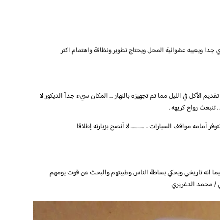
 جدا ويعيبه عشوائية المحل ويحتاج تطوير ونظافة واهتمام اكتر
ديم الأكل في الليل مما تم تجهيزه بالنهار … المكان سيء جدآ الديكور لا
. تنبعث رواح كريهه .
 تتوفر أمامه مواقف السيارات .. ………… لا أنصح بزيارته إطلاقا
ما انه تاريخي ويحكي بساطة الناس وطيبتهم والبحث عن قوت يومهم
ي / محمد الدغريري