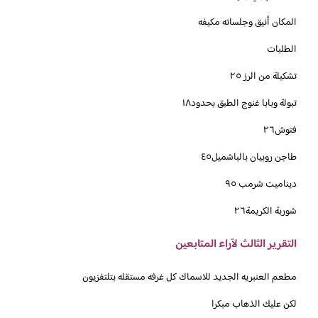
المكان أنيق وجلساته مكيفه
الطلبات
تشكيلة من الرز ٢٥
تبولة وبابا غنوج الطبق بحدود١٨
فتوش٢٦
طاجن روبيان بالباشميل٤٥
ديناميت شرمب ٩٥
شوربة الكريمة٢٦
التقرير الثالث لآراء المتابعين
مطعم العنبريه الجديد للاسماك كل غرفه مستقله بتلتفزيون
لكن عليك الذهاب مبكرا