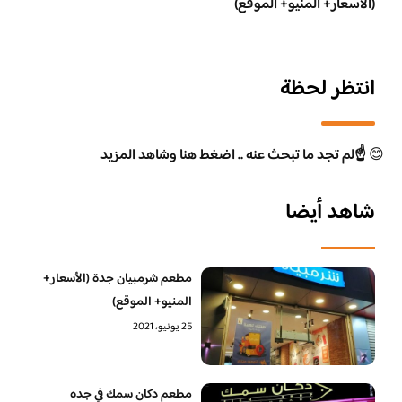
(الاسعار+ المنيو+ الموقع)
انتظر لحظة
😊
☝️لم تجد ما تبحث عنه .. اضغط هنا وشاهد المزيد
شاهد أيضا
مطعم شرمبيان جدة (الأسعار+
المنيو+ الموقع)
25 يونيو، 2021
مطعم دكان سمك في جده