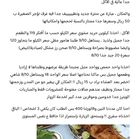
جدا عالية في الأكل
والمكان ، عبارة عن منتزة جديد ونظييييييف جدا فيه غرف تؤجر الصغيرة ب
50 ريال وسعرها جدا ممتاز بالنسبة لحجمها وامكانياتها
الأكل : اخذنا كيلوين حريد مشوي سعر الكيلو حسب ما أفتكر 119 والطعم
جدا جميل ولذيذ .. يستاهل 9/10 طلبنا هامور مقلي سعر الكيلو ما يتجاوز 120
وايضا مضبووط بصراحة ويستاهل 9/10 صحن رز مشكل (صيادية/ابيض)
سعرة 20 جيد جدا 8/10
اخذنا واحد حمص وواحد متبل عجبتنا طريقة عرضهم وطلبناها لا إراديا
وطعمها جميل بس ماكنا نحتاجها اصلا سعر الواحد 18 ويستاهل 8/10 شاهي
اخضر بعد العشاء براد ب 15 ريال !! المكان للي بيغير جو من المدن وزحمتها
جدا ممتاز ونظيف عندهم صالات مفتوحة للمشروبات فقط والمباريات
الويترز جدا خدومين وموفرين عدد كبير لخدمة الزوار
احنا كان عددنا اثنين وفاتورتنا 400 بس الطلب كان يكفي 3 اشخاص ! الباقي
اخذناه سفري !! ويستحق الزيارة بإستمرار اذا حافظ ع نفس المستوى