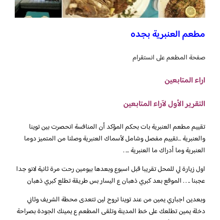
مطعم العنبرية بجده
صفحة المطعم على انستقرام
اراء المتابعين
التقرير الأول لآراء المتابعين
تقييم مطعم العنبرية بات بحكم المؤكد أن المنافسة انحصرت بين توينا
والعنبرية …تقييم مفصل وشامل لأسماك العنبرية وصلنا من المتميز دوما
العنبرية وما أدراك ما العنبرية … .
اول زيارة لي للمحل تقريبا قبل اسبوع وبعدها بيومين رحت مرة ثانية لانو جدا
عجبنا .. . . الموقع بعد كبري ذهبان ع اليسار بس طريقة تطلع كبري ذهبان
وبعدين اجباري يمين من عند توينا تروح لين تتعدى محطة الشريف وثاني
دخلة يمين تطلعك على خط المدينة وتلقى المطعم ع يمينك الجودة بصراحة