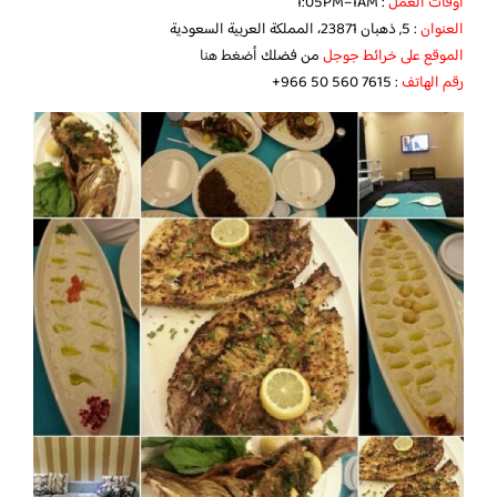
أوقات العمل
: 1:05PM–1AM
العنوان
: 5, ذهبان 23871، المملكة العربية السعودية
الموقع على خرائط جوجل
من فضلك
أضغط هنا
رقم الهاتف
: ‏‪‏‪+966 50 560 7615‬‏