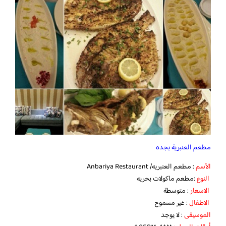
مطعم العنبرية بجده
الأسم
: مطعم العنبريه/ Anbariya Restaurant
النوع
:مطعم ماكولات بحريه
الاسعار
: متوسطة
الاطفال
: غير مسموح
الموسيقى
: لا يوجد