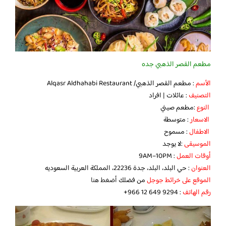
مطعم القصر الذهبي جده
الأسم
: مطعم القصر الذهبي/ Alqasr Aldhahabi Restaurant
التصنيف
: عائلات | افراد
النوع
:مطعم صيني
الاسعار
: متوسطة
الاطفال
: مسموح
الموسيقى
:لا يوجد
أوقات العمل
: 9AM–10PM
العنوان
: حي البلد، البلد، جدة 22236، المملكة العربية السعوديه
الموقع على خرائط جوجل
من فضلك
أضغط هنا
رقم الهاتف
: ‪‏‪‏‪+966 12 649 9294‬‏