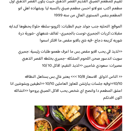
تقييم للمطعم الصيني القديم القصر الذهبي حبيت يكون القصر الذهبي اول
مطعم اكتب عنو لانو احسن مطعم صيني بالنسبه ليا وبشهاده اهلي انو
المطعم بنفس المستوى العالي من سنه 1999
الموقع: التحليه جنب جولد جيم الطلبات: (كروبو-سلطه حلوا) يحطوها كبدايه
مقبلات:كريات الجمبري-توست بالجمبري- لفائف شنغهاي -شوربة درة
شوربه كريمه دجاج -فيه شي بالابو مقص ما افتكر اسموا
<<لذيذ للي يحب الابو مقص بس ما اعرف طعمو طلبات رئيسية :جمبري
سويت اندسور صحن اللحوم المشكله -جمبري بخلطه القصر الذهبي
عصيرات: سعودي شامبين <<لذيذ التقيم: الاكل 10 /10
<< الناس اذواق الاسعار 10/8 >>> يعتبر غالي بس يستاهل النظافه
10/10<<وفيه جلسات ببارتشن للعاوز العاملين 10/10 <<لطيفين وبشوشين انا
اعشق المطعم دا وانصح اي شخص يحب الاكل الصيني يروحوا <<انشالله
اكون افدتكم