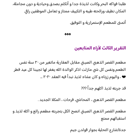
طلبنا فواكه البحر وكانت لذيذة جدا و أتكلم بصدق وحيادية و دون مجاملة،
المكان نظيف ورائحته طيبه و التكييف ممتاز و تعامل الموظفين راقي.
أتمنى للمطعم الإستمرارية و التوفيق.
♠♠♠
التقرير الثالث لآراء المتابعين
‏مطعم القصر الذهبي الصيني مقابل العقارية ماتغير من ٢٠ سنة نفس
الطعم ونفس كل شي مازلت اذكر الوالدة الله يغفر لها تجيبنا كل عيد فطر
❤️ ، واليوم زرناه و كان عشاء لذيذ نبدأ فيه العقد ٢٠٢٠ …
‏مطعم القصر الذهبي ، المحاشي، فرحات ، المكلا الجديد .
مطعم القصر الذهبي الصيني انصح الكل بتجربته مطعم رائع و اكله لذيذ و
استقبالهم ممتع
جدة/شارع التحلية بجوار قولدن جيم