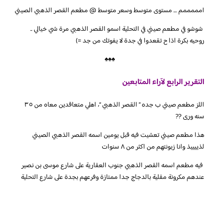
‏امممممم … مستوى متوسط وسعر متوسط @ مطعم القصر الذهبي الصيني
‏‎ شوشو في مطعم صيني في التحلية اسمو القصر الذهبي مرة شي خيالي ..
روحيه بكرة اذا ح تقعدوا في جدة لا يفوتك من جد =)
♠♠♠
التقرير الرابع لآراء المتابعين
‏اللز مطعم صيني ب جده ” القصر الذهبي “، اهلي متعاقدين معاه من ٣٥
سنه ورى ??
هذا مطعم صيني تعشيت فيه قبل يومين اسمه القصر الذهبي الصيني
لذييييذ وانا زبونتهم من اكثر من ٨ سنوات
‏‎ فيه مطعم اسمه القصر الذهبي جنوب العقارية على شارع موسى بن نصير
عندهم مكرونة مقلية بالدجاج جدا ممتازة وفرعهم بجدة على شارع التحلية