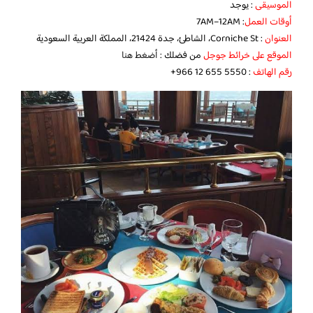
الموسيقى
: يوجد
أوقات العمل
: 7AM–12AM
العنوان
: Corniche St، الشاطئ، جدة 21424، المملكة العربية السعودية
الموقع على خرائط جوجل
من فضلك :
أضغط هنا
رقم الهاتف
: ‏‪‏‪‏‪‏‪+966 12 655 5550‬‏