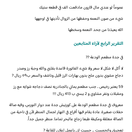
عموماً لو عندي مال قارون مادفعت الف في قطعه ستيك
شيء من صون النعمه وحفظها من الزوال تأديتها في اوجهها
الله يعيذنا من جحد النعمه وسخطها
التقرير الرابع لآراء المتابعين
في جدة مطعم الودعة ??
لا أكل لا شكل لا سعر ولا شيء الفاتورة قاعدة بقلبي والله وجبة رز وصدر
دجاج مشوي بدون ملح بدون بهارات الرز قليل وناشف والسعر ب٥٩ ريال ?
‏‎59 يعتبر رخيص .. جنب مطعم يماني بالجنادريه نصف دجاجه شوايه مع رز
ومقبلات ونفر مشاوي و 2 ببسي ب 413 ريال !!!
‏‎معروف في جدة مطعم الودعة على كورنيش جدة عند دوار النورس، وفيه صالة
حفلات صغيرة. عادة يقام فيها أفراح في النهار لجمال المنظر لأن في ناحية من
الصالة مغلقة ومكيفة طبعا زجاج عالبحر تماما. منظر جميل جداً.
تعجبني واتحمست … حسيت اني باعمل إعلان للقاعة ?