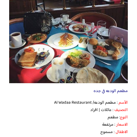
مطعم الودعه في جده
الأسم
: مطعم الودعه/ Al Wadaa Restaurant
التصنيف
: عائلات | افراد
النوع
: مطعم
الاسعار
: مرتفعة
الاطفال
: مسموح