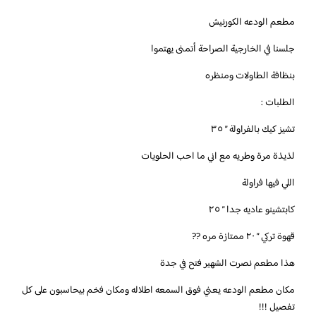
‏مطعم الودعه الكورنيش
جلسنا في الخارجية الصراحة أتمنى يهتموا
بنظافة الطاولات ومنظره
الطلبات :
تشيز كيك بالفراولة ” ٣٥
لذيذة مرة وطريه مع اني ما احب الحلويات
اللي فيها فراولة
كابتشينو عاديه جدا ” ٢٥
قهوة تركي ” ٢٠ ممتازة مره ??
‏هذا مطعم نصرت الشهير فتح في جدة
مكان مطعم الودعه يعني فوق السمعه اطلاله ومكان فخم بيحاسبون على كل
تفصيل !!!