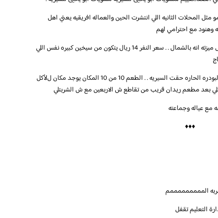
و مثل المحلات الثانيه اللي انتشرت الحين والعماله افريقيه يعني اهل
له وهنود مع احترامي لهم
لكن السيريه مايضبطه الا ذوو البشره السمراء والمحل ميزته انه بالشمال . . سعر النفر 14 ريال يتكون من سيخين كبيره نفس اللي
ولحم حسب اختيارك يقدم مع البصل والليمون مع البودره الحاره حقت السيريه . . الطعم 10 من 10 المكان يوجد مكان لﻷكل
ه مع عياله وجماعته
♦♦♦
ارة التعليم تقفل