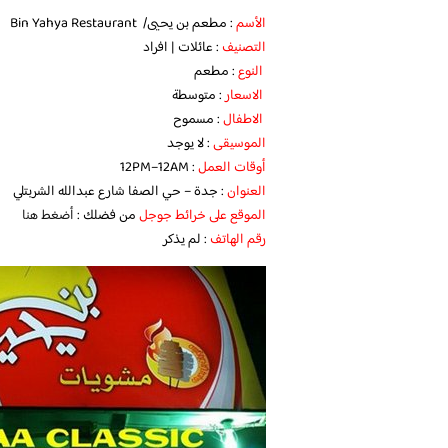
الأسم
: مطعم بن يحيى/ Bin Yahya Restaurant
التصنيف
: عائلات | افراد
النوع
: مطعم
الاسعار
: متوسطة
الاطفال
: مسموح
الموسيقى
: لا يوجد
أوقات العمل
: 12PM–12AM
العنوان
: جدة – حي الصفا شارع عبدالله الشربتلي
الموقع على خرائط جوجل
من فضلك :
أضغط هنا
رقم الهاتف
: ‏‏‪لم يذكر