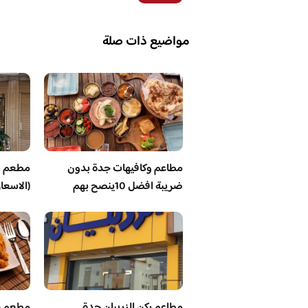
مواضيع ذات صلة
مطاعم وكافيهات جدة بدون
مطعم ش
ضريبة افضل 10ينصح بهم
(الاسعا
مطاعم ركن الزربيان جدة
مطعم ج