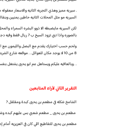
. سيريه مميز وهذي التجربه الثانيه والاسعار معقوله م
السيريه مو مثل المحلات الثانيه حاطين يمنيين وبنقا
بالصوره واذا تبي تزود السيخ ب 7 ريال فقط وفيه دجاج
8 من 10 لا يوجد مكان للعوائل . . موقعه شارع الشربتلي بعد مطعم ريدان قريب من تقاطع ش الاربعين مع ش الشربتلي
. . وبالعافيه عليكم ويستاهل عم ابو يحيى يشتغل بنفس
التقرير الثاني لآراء المتابعين
‏الشامخ شكله في مطعم بن يحيى كبدة ومقلقل ?
مطعم بن يحيى للتقاطيع اللي كان في العزيزيه أمام إد