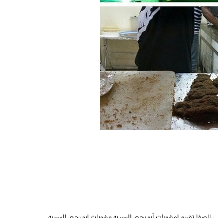
لصفا..تقييم لمشويات أبو يحيى للسيريه مشويات ابو يحيى للسيريه .