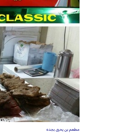
مطعم بن يحيى بجده