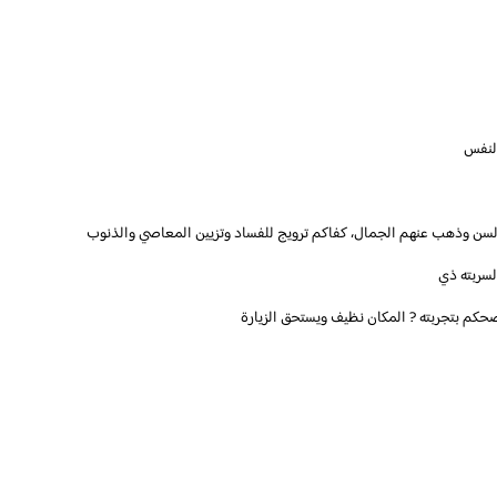
 السن وذهب عنهم الجمال، كفاكم ترويج للفساد وتزيين المعاصي والذنوب
حكم بتجربته ? المكان نظيف ويستحق الزيارة