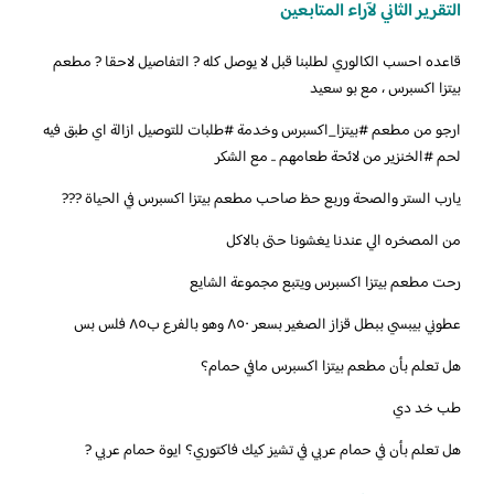
التقرير الثاني لآراء المتابعين
‏قاعده احسب الكالوري لطلبنا قبل لا يوصل كله ? التفاصيل لاحقا ? مطعم
بيتزا اكسبرس ، مع بو سعيد
‎‏ارجو من مطعم ‎#بيتزا_اكسبرس وخدمة ‎#طلبات للتوصيل ازالة اي طبق فيه
لحم ‎#الخنزير من لائحة طعامهم .. مع الشكر
‏يارب الستر والصحة وربع حظ صاحب مطعم بيتزا اكسبرس في الحياة ???
‏من المصخره الي عندنا يغشونا حتى بالاكل
رحت مطعم بيتزا اكسبرس ويتبع مجموعة الشايع
عطوني بيبسي ببطل قزاز الصغير بسعر ٨٥٠ وهو بالفرع ب٨٥ فلس بس
‏هل تعلم بأن مطعم بيتزا اكسبرس مافي حمام؟
طب خد دي
هل تعلم بأن في حمام عربي في تشيز كيك فاكتوري؟ ايوة حمام عربي ?