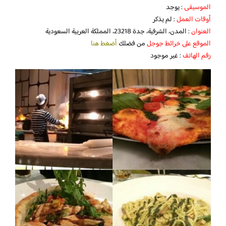
الموسيقى
: يوجد
أوقات العمل
: لم يذكر
العنوان
: المدن، الشرفية، جدة 23218، المملكة العربية السعودية
الموقع على خرائط جوجل
من فضلك
أضغط هنا
رقم الهاتف
: غير موجود