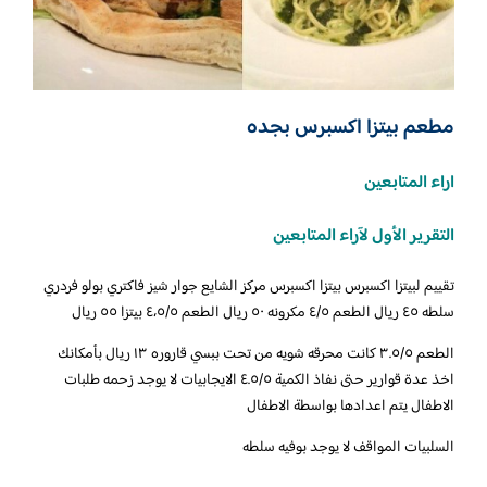
مطعم بيتزا اكسبرس بجده
اراء المتابعين
التقرير الأول لآراء المتابعين
تقييم لبيتزا اكسبرس بيتزا اكسبرس مركز الشايع جوار شيز فاكتري بولو فردري
سلطه ٤٥ ريال الطعم ٤/٥ مكرونه ٥٠ ريال الطعم ٤،٥/٥ بيتزا ٥٥ ريال
الطعم ٣.٥/٥ كانت محرقه شويه من تحت ببسي قاروره ١٣ ريال بأمكانك
اخذ عدة قوارير حتى نفاذ الكمية ٤.٥/٥ الايجابيات لا يوجد زحمه طلبات
الاطفال يتم اعدادها بواسطة الاطفال
السلبيات المواقف لا يوجد بوفيه سلطه