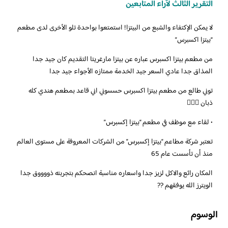
التقرير الثالث لآراء المتابعين
‏لا يمكن الإكتفاء والشبع من البيتزا! استمتعوا بواحدة تلو الأخرى لدى مطعم
“بيتزا اكسبرس”
من مطعم بيتزا اكسبرس عباره عن بيتزا مارغريتا التقديم كان جيد جدا
المذاق جدا عادي السعر جيد الخدمة ممتازه الأجواء جيد جدا
‏توني طالع من مطعم بيتزا اكسبرس حسسوني اني قاعد بمطعم هندي كله
ذبان 
‏• لقاء مع موظف في مطعم “بيتزا إكسبرس”
تعتبر شركة مطاعم “بيتزا إكسبرس” من الشركات المعروفة على مستوى العالم
منذ أن تأسست عام 65
المكان رائع والاكل لزيز جدا واسعاره مناسبة انصحكم بتجربته ذووووق جدا
الويترز الله يوفقهم ??
الوسوم