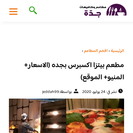
الرئيسية
›
افخم المطاعم
›
مطعم بيتزا اكسبرس بجده (الاسعار+
المنيو+ الموقع)
نشر في: 24 يوليو، 2020
بواسطة:
jeddah99