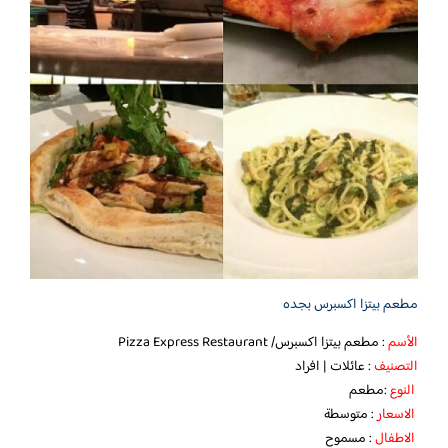
مطعم بيتزا اكسبرس بجده
الأسم
: مطعم بيتزا اكسبرس/ Pizza Express Restaurant
التصنيف
: عائلات | افراد
النوع
:مطعم
الاسعار
: متوسطة
الاطفال
: مسموح