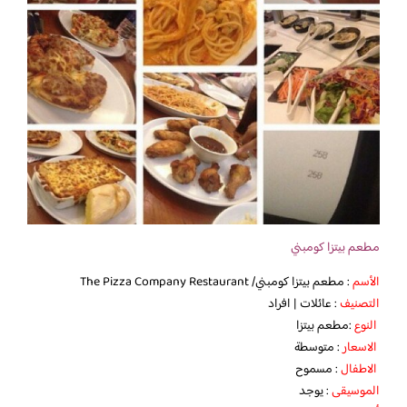
مطعم بيتزا كومبني
الأسم
: مطعم بيتزا كومبني/ The Pizza Company Restaurant
التصنيف
: عائلات | افراد
النوع
:مطعم بيتزا
الاسعار
: متوسطة
الاطفال
: مسموح
الموسيقى
: يوجد