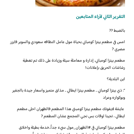
التقرير الثاني لآراء المتابعين
‏بالضبط ??
امس في مطعم بيتزا كومباني بحياة مول عامل النظافه سعودي والسوبر فايزر
مصري ?
‏مطعم بيتزا كومباني، إدارة و معاملة سيئة وزيادة على ذلك تم تغطية
رشاشات الحريق بإعلانات!
اين البلدية؟
‏“: ذي بيتزا كومباني .. مطعم بيتزا ايطالي .. مذاق متميز واسعار جيدة بالجفير
وبوكواره وعراد
‏‎ عايشة لايفوتك مطعم بيتزا كومبني هذا المطعم فالظهران احلى مطعم
ايطالي ، تجينا اوقات بس نجي المجمع عشان المطعم ?
‏مطعم بيتزا كومباني في ‎#الظهران_مول سيء جداً..خدمة بطيئة واخلاق