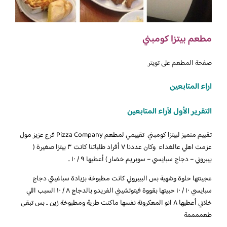
مطعم بيتزا كومبني
صفحة المطعم على تويتر
اراء المتابعين
التقرير الأول لآراء المتابعين
تقييم متميز لبيتزا كومبني تقييمي لمطعم Pizza Company فرع عزيز مول
عزمت اهلي عالغداء وكان عددنا ٧ أفراد طلباتنا كانت ٣ بيتزا صغيرة (
بيبروني – دجاج سبايسي – سوبريم خضار ) أعطيها ٩ / ١٠ ..
عجينتها حلوة وشهية بس البيبروني كانت مطبوخة بزيادة سباغيتي دجاج
سبايسي ١٠ / ١٠ حبيتها بقووة فيتوتشيني الفريدو بالدجاج ٨ / ١٠ السبب اللي
خلاني أعطيها ٨ انو المعكرونة نفسها ماكنت طرية ومطبوخة زين .. بس تبقى
طعممممة