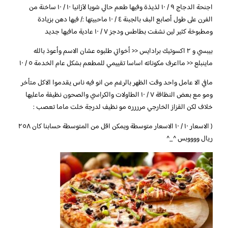
اجنحة الدجاج ٩ / ١٠ لذيذة وفيها طعم حالي شويا لآزانيا ١٠ / ١٠ ساخنة من
الفرن على طول أصابع البف بالجبنة ٤ / ١٠ ماحبيتها :/ فيها دهن بزيادة
ومطبوخة كثير لين نشفت بطاطس ودجز ٧ / ١٠ عادية مافيها جديد
بيبسي و ٢ اكسوتيك برادايس << أخواتي طلبوه عشان الاسم وأعوذ بالله
ماينبلع << مااعرف مكوناته اساسا تقييمي للمطعم بشكل عام الخدمة ٥ / ١٠
مافي الا عامل واحد وقت الظهر بالرغم من انو فيه ناس يقدموا الاكل متأخر
ومو مع بعض النظافة ٧ / ١٠ الطاولات والكراسي والصحون نظيفة ماعليها
خلاف لكن القزاز الخارجي مرررره مو نظيف لدرجة خلت ماما تعصب :
( الاسعار ١٠ / ١٠ الاسعار متوسطة ويمكن اقل من المتوسطة حسابنا كان ٢٥٨
ريال ووووبس ^_^