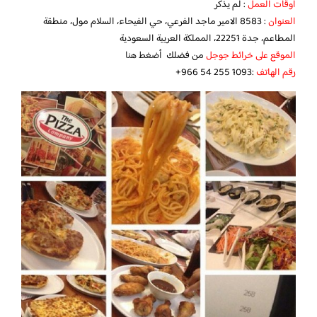
أوقات العمل
: لم يذكر
العنوان
: 8583 الامير ماجد الفرعي، حي الفيحاء، السلام مول، منطقة
المطاعم، جدة 22251، المملكة العربية السعودية
الموقع على خرائط جوجل
من فضلك
أضغط هنا
رقم الهاتف
:‪+966 54 255 1093‬‏