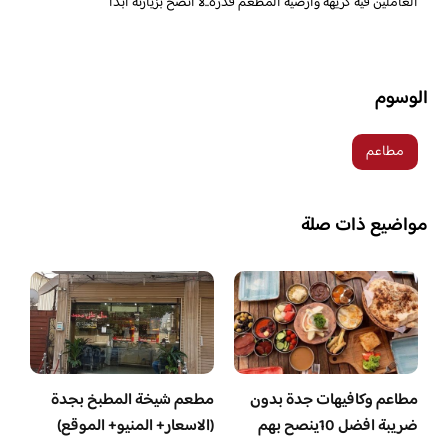
العاملين فيه كريهة وارضية المطعم قذرة..لا انصح بزيارته ابداً
الوسوم
مطاعم
مواضيع ذات صلة
مطاعم وكافيهات جدة بدون
مطعم شيخة المطبخ بجدة
ضريبة افضل 10ينصح بهم
(الاسعار+ المنيو+ الموقع)