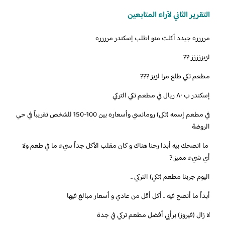
التقرير الثاني لآراء المتابعين
مرررره جيدد أكلت منو اطلب إسكندر مرررره
لزيززززز ??
‏مطعم تكي طلع مرا لزيز ???
‏إسكندر ب ٨٠ ريال في مطعم تكي التركي
‏‎في مطعم إسمه (تكى) رومانسي وأسعاره بين 100-150 للشخص تقريباً في حي
الروضة
‏‎ ما انصحك بيه أبدا رحنا هناك و كان مقلب الأكل جداً سيء ما في طعم ولا
أي شيء مميز ?
‏اليوم جربنا مطعم (تكي) التركي ..
أبداً ما أنصح فيه .. أكل أقل من عادي و أسعار مبالغ فيها
لا زال (فيروز) برأيي أفضل مطعم تركي في جدة