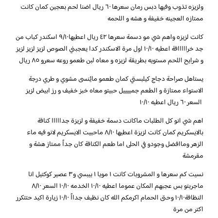
ولزيزه تذوب وفيها دبس رمان سعرها ٦٠ ريال اضنا لحم بعجين كمان كانت
ممتازه العجينه خفيفة و هشه و اللحمه
كانت لزيزه واهم شي مو دسمة سعرها ٤٢ ريال اعطيها٩/١٠ اسكندر كباب من
جد خرااااافة اعطيه ١٠/١٠ اول مرة الاسكندر كدا يعجبني الصوص لزيز لزيز لزيز
و شرايح اللحم مستويه بطريقة لزيزه و معاه لبن طعمو روعه سعرو ٨٥ ريال
يستاهل صراحة دجاج كيلبستي كمان طعمو مايُنسى مشوي و طري درجة
الاستواء ممتازة و الطعم جمييييل حبيتو معاه خبز خفيف و رز ابيض لزيز
السعر ٦٠ ريال اعطيه ١٠/١٠
اهم شي انو كل الطلبات ماكانت دسمة خفيفة و لزيزة جدااااا كنافة
بالايسكريم كمان كانت لزيزة اعطيها ٨/١٠ ماحبيت الايسكريم لانو فيه ماء
الزهر وماافضل وجودو في الحلى اما طعم الكنافة كان جداً ممتاز هشة و
مقرمشة
نسيت كم سعرها و المشروبات كانت ١ مويا ١ بيبسي و٣ عصير كوكتيل انا
ماجربتو بس عجبهم المكان عموما اعطيه ١٠/١٠ الخدمه ١٠/١٠ السعر ٨/١٠
النظافة١٠/١٠ وحتى الحمام اكرمكم الله كان نظيف جدااً ١٠/١٠ زيارة اكيد حتتكرر
اكتر من مرة