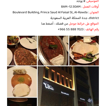
الموسيقى
:لا يوجد
أوقات العمل
: 8AM–12:30AM
العنوان
: Boulevard Building, Prince Saud Al Faisal St., Al-Rawda
district، جدة المملكة العربية السعودية
الموقع على خرائط جوجل
من فضلك :
أضغط هنا
رقم الهاتف
: ‏‪‏‪+966 55 888 7023‬‏