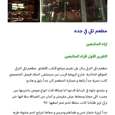
مطعم تكي في جده
اراء المتابعين
التقرير الأول لآراء المتابعين
مطعم تكي التركي ينال على تقييم مرتفع لأغلب الأطباق مطعم تِكي التركي
الموقع الخالدية شارع الروضة قريب من مستشفى الملك فيصل التخصصي
كانت تجربة جداً رائعة و ممتازة المطعم كان جداً رايق و هادئ
و جلستو حلوة في البداية قدموا لنا ضيافة ثلاث انواع صوص ماجربتها بس
عجبت اللي معايا ومعاها عيش مقرمش و كمان من الضيافة سلة فيها خبز
تركي لزيز طلباتنا كانت سلطة لحم غنم اعطيها ٩/١٠
جداً لزيزة خضار خس و طماطم وجرجير و معاها شرايح لحم مشوية طريه