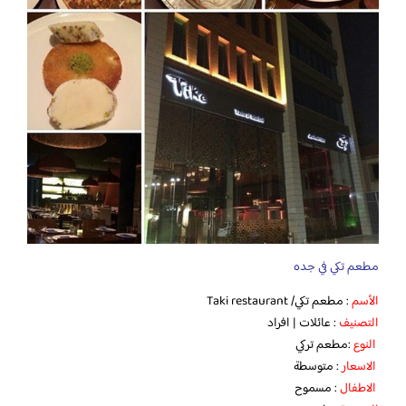
مطعم تكي في جده
الأسم
: مطعم تكي/ Taki restaurant
التصنيف
: عائلات | افراد
النوع
:مطعم تركي
الاسعار
: متوسطة
الاطفال
: مسموح