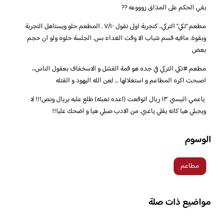
بقي الحكم على المذاق روووعه ??
‏مطعم “تكي” التركي.. كتجربة اولى نقول ٧/١٠ . المطعم حلو ويستاهل التجربة
وبقوة. مافيه قسم شباب الا وقت الغداء بس. الجلسة حلوه ولو ان حجم
بعض
‏مطعم ‎#تكي التركي في جده هو قمة الفشل و الاسخفاف بعقول الناس،،
اصبحت اكره المطاعم و استغلالها … لعن الله اليهود و القتله
‏ ياعمي الببسي ١٣ ريال اتوقعت (اعده تعبئه) طلع علبه بريال ونص!!! لا
ويجبلي هيا كانه يقلي ياغبي. من الادب صبلي هيا و اضحك عليا!!
الوسوم
مطاعم
مواضيع ذات صلة