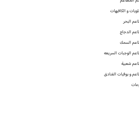
م المطاعم
ويات و الكافيهات ‎
عم البحر
عم الدجاج
عم السمك
عم الوجبات السريعه
عم شعبية
عم و بوفيات الفنادق
عات