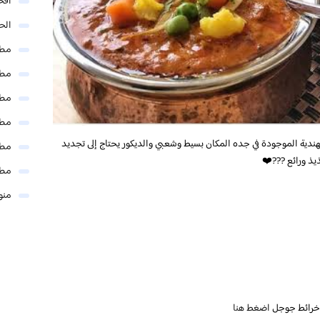
افخ
الحل
مطا
مطا
مطا
مطا
دية الموجودة في جده المكان بسيط وشعبي والديكور يحتاج إلى تجديد
مطا
ذ ورائع ???❤️
مطا
منو
 خرائط جوجل
اضغط هنا