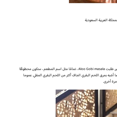
جودة الطعام سيئة للغاية. أيضا ، كمية السعر أقل بكثير. طلبت Aloo Gobi masala ، تمامًا مثل اسم المطعم ، ستكون محظوظًا
حم البقري أيضًا أشبه بمرق اللحم البقري الجاف أكثر من اللحم البقري المقلي. عموما
مرة أخرى.