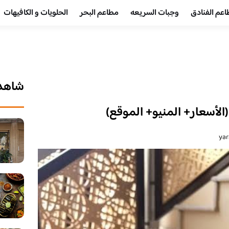
عم الفنادق
وجبات السريعه
مطاعم البحر
الحلويات و الكافيهات ‎
شاهد 
أسعار+ المنيو+ الموقع)
yar