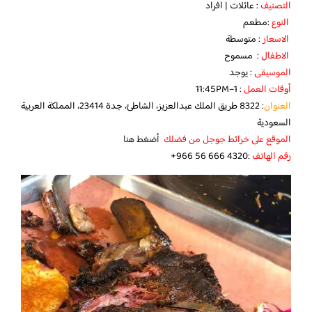
التصنيف
: عائلات | افراد
النوع
:مطعم
الاسعار
: متوسطة
الاطفال
: مسموح
الموسيقى
: يوجد
أوقات العمل
: 1–11:45PM
العنوان
: 8322 طريق الملك عبدالعزيز، الشاطئ، جدة 23414، المملكة العربية
السعودية
الموقع على خرائط جوجل من فضلك
أضغط هنا
رقم الهاتف
:‪ ‏‪+966 56 666 4320‬‏