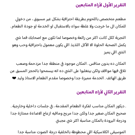
التقرير الأول لآراء المتابعين
مطعم متخصص باللحوم بطريقة احترافية بشكل غير مسبوق ، من دخولي
للمكان الى ما خرجت ولا غلطة سواء بالاستقبال او الخدمة او جودة الطعام .
التجربة ككل كانت اكثر من رائعة وخصوصا لما تكون مع اصحابك فما شي
يكمل الصحبة الحلوة الا الأكل اللذيذ اللي يكون معمول باحترافية وحب وهو
الشي اللي يميز
المكان ده بدون منافس . المكان موجود في منطقة جدا مزدحمة وصعب
تلاقي فيها مواقف ولكن بيتغلبوا على الشي ده انه بيسمحوا بالحجز المسبق عن
طريق الهاتف . الخدمة مميزة جدا وخصوصا مقدم الطعام الاستاذ وليد ❤️
التقرير الثاني لآراء المتابعين
. ديكور المكان مناسب لفكرة الطعام المقدمة ، في جلسات داخلية وخارجية .
صحيح المكان صغير جدا ولكن جدا مريح ومافيه ازعاج الاضاءة ممتازة جدا
ودرجة البرودة بالمكان مناسبة اكثر شي عجبني
الموسيقى الكلاسيكية اللي محطوطة بالخلفية درجة الصوت مناسبة جدا