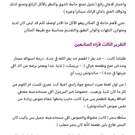
واختيار الاغاني رائع ( تخيل تمتع حاسة الذوق والنظر بالأكل الرائع وتمتع اذنك
وذوقك الفني باغاني فرانك سيناترا وغيره )
. نجي لأهم حاجة في المكان وهو الأكل ما اقدر اوصف لكم قد ايش كان لذيذ
ومتوازن النكهات والوان الطبق والتقديم متناسبة مع طبيعة المكان
التقرير الثالث لآراء المتابعين
طلباتنا كانت : – خد بقر ( اطعم خد بقر اكلته في جدة ، درجة استوائه ممتاز
ومدخن صح وطعمه خيالي ) . – بريسكت ( لذيذ جدا ويعتبر برضه من الذ اللي
جربتها في جدة ) – ساندوتش ريب آي
( من اول لقمة صرت اسمع جوة راسي اغنية انت عمري للست ام كلثوم من
كثر ما كان لذيذ ورهيب ، خصوصا خبز البيريتزل اللي مستخدمينه معطي
اضافة رهيبة للطعم بس مرة كانت حابب يحطوا معاه صوص زيادة من
نفس صوص الساندوتش). –
سلطة بنجر ( كانت مقبولة والصوص اللي مستخدمينه جميل بس ياليت كان
البنجر طازج باين طعمه كأنه كان بنجر معلب )