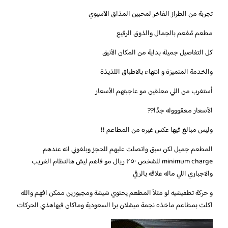
تجربة من الطراز الفاخر لمحبين المذاق الآسيوي
مطعم مُفعم بالجمال والذوق الرفيع
كل التفاصيل جميلة بداية من المكان الأنيق
والخدمة المتميزة و انتهاء بالاطباق اللذيذة
أستغرب من اللي معلقين مو عاجبتهم الأسعار
الأسعار معقوووله جدًا??
وليس مبالغ فيها عكس غيره من المطاعم !!
المطعم جميل لكن سبق واتصلت عليهم للحجز وبلغوني انه عندهم
minimum charge للشخص ٢٥٠ ريال مو فاهم ليش هالنظام الغريب
والاجباري اللي ماله علاقه بالرقي
و حركة تطفيشيه لو مثلاً المطعم يحتوي شيشة ومجبورين ممكن افهم والله
اكلت بمطاعم ماخذه نجمة ميشلان برا السعودية وماكان فيهاهذي الحركات