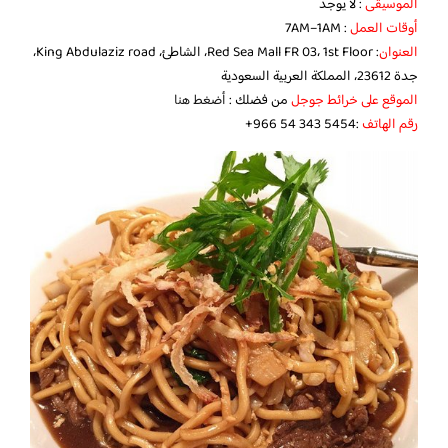
الموسيقى
: لا يوجد
أوقات العمل
: 7AM–1AM
العنوان
: Red Sea Mall FR 03، 1st Floor، الشاطئ، King Abdulaziz road،
جدة 23612، المملكة العربية السعودية
الموقع على خرائط جوجل
من فضلك :
أضغط هنا
رقم الهاتف
:‪ +966 54 343 5454‬‏