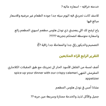
خدمته خرافيه – اسعاره عاليه ?
للاسف كانت تجربتي فيه اليوم سيئه جدا جوده الطعام غير مرضيه والاسعار
مبالغ فيها
راح ارشح لك اللي يعجبني ذي نودل هاوس مطعم اسيوي المطعم رائع
واسعاره متوسطه انصحكم بتجربته ?????
التصميم والديكور راقي جدا والمعاملة جدا راقية ?⁦✌️⁩
التقرير الرابع لآراء المتابعين
‏أضف لمسة من الفلفل الأسود الحار الى تجربتك مع طبق المقبلات الكلاماري
المقرمش الشهي spice up your dinner with our crispy calamari
appetizer
‏عشانا أمس في نودل هاوس المطعم
جميل والأكل لذيذ والخدمة ممتازة وسريعة مين جربه ??