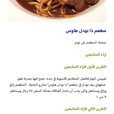
مطعم ذا نودل هاوس
صفحة المطعم على تويتر
اراء المتابعين
التقرير الأول لآراء المتابعين
تقييمي اليوم لافضل المطاعم الآسيوية في جده نصح فيها بتجربة طبق
شنقهاي بيف نودلز في مطعم “ذا نودل هاوس” بشارع التحلية. . المطعم رائع
وراقي ويستاهل ولكن يجب أن تختار أطباقك بعناية. السعر: ٧٥ ريال ويستاهل
٩ من ١٠
التقرير الثاني لآراء المتابعين