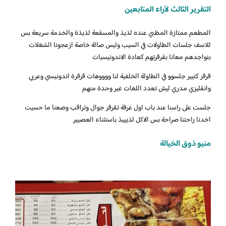
التقرير الثالث لآراء المتابعين
المطعم ممتازة المظبي عنده لذيذ والمسقعة لذيذة والخدمة سريعة بس
للاسف جلسات الطاولات في السيب وليس صالة خاصة ازعجونا الشغلات
بتواجدهم معانا بقرقرتهم كعادة الاندونيسيات
قرقر كتيير جلسوو في الطاولة الخلفية لنا ووووهات قرقرة اندونيسي وعربي
وانقليزي مدري ليش تعدد اللغات غير وحدة منهم
جلست على راسنا عند باب اول غرفة تقرقر جوال وتراقب وضعنا ما حسيت
اخدنا راحتنا صراحة بس الاكل لذيييذ باستثناء العصيير
منيو ذوق الخيالة