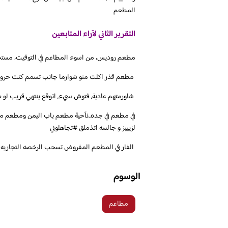
المطعم
التقرير الثاني لآراء المتابعين
‏مطعم روديس، من اسوء المطاعم في التوقيت، مستحيل 7 شاورما، انتظر اكتر من نص ساعه، والمطعم 
‏ شاورمتهم عادية, فتوش سيء, اتوقع ينتهي قريب لو 
‏في مطعم في جده..نآحية مطعم باب اليمن ومطعم مقل
لزيييز و جالسه اتذملق ‎#تجاهلوني
الوسوم
مطاعم