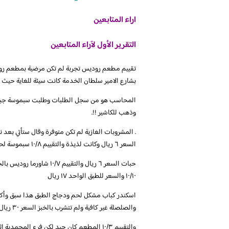
اراء المتابعين
التقرير الأول لآراء المتابعين
تقييم مطعم روديس تجربة لم تكن مرضية بمطعم رودي
بشارع الامير سلطان الخدمة كانت سيئة للغاية حيث 
المحاسب هو من سجل الطلبات وطلبت سبموسة جبنة جاب
وذهب للكاشير !!.
السعر ٦ ريال وكانت لذيذة والتقييم ١٠/٨ سبموسة لحم ٣
حبات السعر ٦ ريال والتقي
١٠/١٠ والسعر للطبق الواحد ١٧ ريال
اسكندر كباب مشكل لحم ودجاج الطبق هذا سبق وأكلت
والصلصلة غير كافية ولم تتشرب بالخبز السعر ٣٠ ريال
والتقييم ١٠/٣ المطعم كان جيد لكن فرع المح