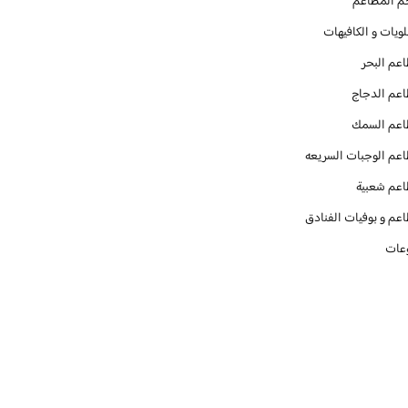
م المطاعم
ويات و الكافيهات ‎
عم البحر
عم الدجاج
عم السمك
عم الوجبات السريعه
عم شعبية
عم و بوفيات الفنادق
عات