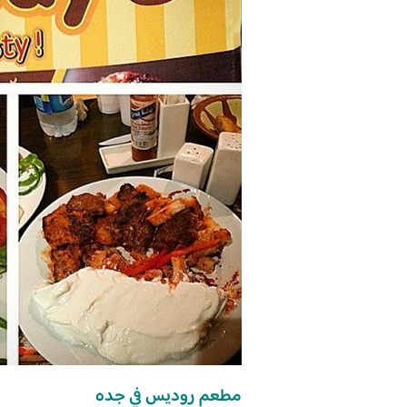
مطعم روديس في جده