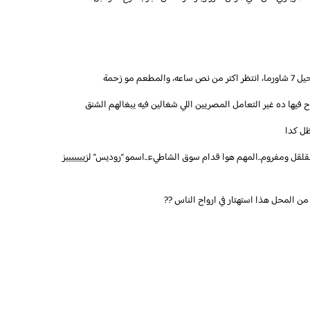
مو زحمة
ظل كدا
قل ومفروم..المهم هوا قدام سوق الشاطيء..اسمو “روديس” لزيييييييز