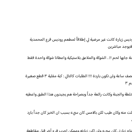
س زيارة كانت غير مرضية لي إطلاقاً لمطعم روديس فرع المحمدية
لايوجد مباشرين
ها لحم !!. . الشوكة والملاعق بلاستيكية واعطانا شوكة واحدة فقط
. المشروبات الغازية لم تكن متوفرة وقال ستأتي بعد نصف ساعة ولن تكون باردة !!! الطلبات كالتالي : كبة مقلية ٣ قطع صغيرة
يم ١٠/٧ شاورما روديس بالخلطة والجبنة وكانت رائعة جداً وبصراحة هم يجيدون هذا الطبق واعطيه
 منه وكان طيب لكن بالامس كان سيء بسبب ان الخبز كان جداً بارد
مدية اثناء زيارتي كان سيء ولن اكرر زيارته وممكن اجرب فرع آخر قبل مقاطعة