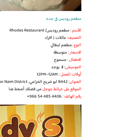
مطعم روديس في جده
الأسم
: مطعم روديس/ Rhodes Restaurant
التصنيف
: عائلات | افراد
النوع
:مطعم ايطالي
الاسعار
: متوسطة
الاطفال
: مسموح
الموسيقى
: لا يوجد
أوقات العمل
: 12PM–12AM
العنوان
: 8442 ابو شريح الخزاعي، An Naim District، جدة 23526 3616، المملكة العربية السعودية
الموقع على خرائط جوجل
من فضلك
أضغط هنا
رقم الهاتف
:‪ ‏ ‏‪+966 54 485 4406‬‏