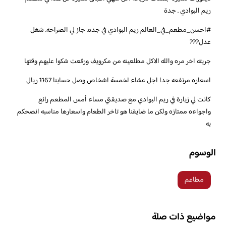
ريم البوادي . جدة
‏‎#احسن_مطعم_في_العالم ريم البوادي في جده. جاز لي الصراحه. شغل
عدل???
جربته اخر مره والله الاكل مطلعينه من مكرويف ورفعت شكوا عليهم وقتها
اسعاره مرتفعه جدا اجل عشاء لخمسة اشخاص وصل حسابنا 1167 ريال
كانت لي زيارة في ريم البوادي مع صديقتي مساء أمس المطعم رائع
واجواءه ممتازه ولكن ما ضايقنا هو تاخر الطعام واسعارها مناسبه انصحكم
به
الوسوم
مطاعم
مواضيع ذات صلة