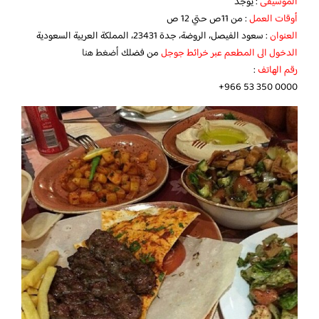
الموسيقى
: يوجد
أوقات العمل
: من 11ص حتي 12 ص
العنوان
: سعود الفيصل، الروضة، جدة 23431، المملكة العربية السعودية
الدخول الى المطعم عبر خرائط جوجل
من فضلك
أضغط هنا
رقم الهاتف
:
+966 53 350 0000