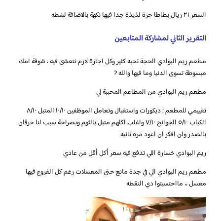
السعر ٢١ ريال بطاطا حرة لذيذة جدا فيها نكهة بالاضافة لشطه
التقرير الثاني لمشاركة المتابعين
‏مطعم ريم البوادي الحجة تحبه كثير وكل اجازة لازم نتعشى فيه ، شوفة امك
مبسوطة تسوى الدنيا وما فيها والله ?
‏مطعم ريم البوادي من المطاعم المحببة لي
تقييمي للمطعم ؛ ديكورات واستقبال وتعامل الموظفين ١٠/١٠ المتبل ٨/١٠
الكباب ٥/١٠ الجوانح ٧/١٠ واغلب اكلهم متبل بالثوم وبصراحة سبب لنا حرقان
بالصدر ولن افكر ان اعود مره ثانيه
ريم البوادي خسارة اللي تدفع فيه سعر أكل أقل من عادي
مطعم ريم البوادي الي في جدة مانع حتى المعسلات رغم كل الفروع فيها
معسل ،، مااحتسبتوا دي النقطه