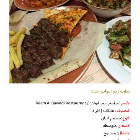
مطعم ريم البوادي جده
الأسم
:مطعم ريم البوادي/ Reem Al Bawadi Restaurant
التصنيف
: عائلات | افراد
النوع
:مطعم لبناني
الاسعار
: متوسطة
الاطفال
: مسموح