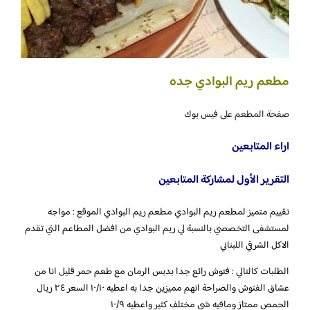
مطعم ريم البوادي جده
صفحة المطعم على فيس بوك
اراء المتابعين
التقرير الأول لمشاركة المتابعين
تقييم متميز لمطعم ريم البوادي مطعم ريم البوادي الموقع : مواجه
لمستشفى التخصصي بالنسبة لي ريم البوادي من افضل المطاعم التي تقدم
الاكل الشرقي اللبناني
الطلبات كالتالي : فتوش رائع جدا بدبس الرمان مع طعم حمر قليل انا من
عشاق الفتوش والصراحة انهم مميزين جدا به اعطيه ١٠/١٠ السعر ٢٤ ريال
الحمص ممتاز ومافيه شي مختلف كثير واعطيه ١٠/٩