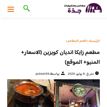
الرئيسية
›
افخم المطاعم
›
مطعم زايكا انديان كويزين (الاسعار+
المنيو+ الموقع)
نشر في: 9 يوليو، 2020
بواسطة:
jeddah99