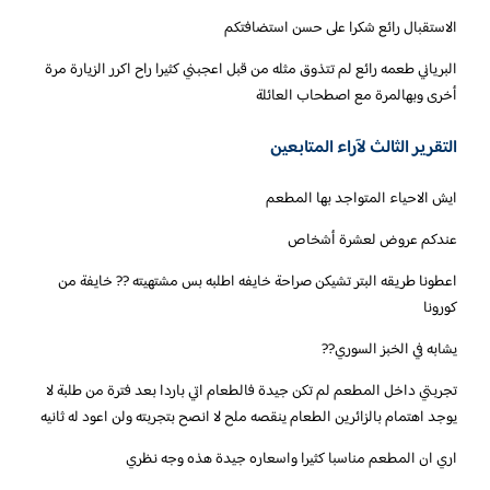
الاستقبال رائع شكرا على حسن استضافتكم
البرياني طعمه رائع لم تتذوق مثله من قبل اعجبني كثيرا راح اكرر الزيارة مرة
أخرى وبهالمرة مع اصطحاب العائلة
التقرير الثالث لآراء المتابعين
ايش الاحياء المتواجد بها المطعم
عندكم عروض لعشرة أشخاص
اعطونا طريقه البتر تشيكن صراحة خايفه اطلبه بس مشتهيته ?? خايفة من
كورونا
يشابه في الخبز السوري??
تجربتي داخل المطعم لم تكن جيدة فالطعام اتي باردا بعد فترة من طلبة لا
يوجد اهتمام بالزائرين الطعام ينقصه ملح لا انصح بتجربته ولن اعود له ثانيه
اري ان المطعم مناسبا كثيرا واسعاره جيدة هذه وجه نظري