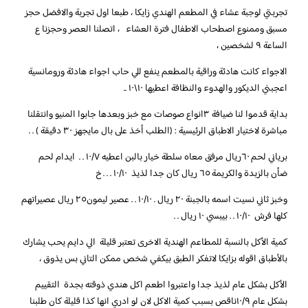
تجربتي لوجبة عشاء في المطعم الهندي زايكا ، طبعا اول تجربة ️والافضل حجز
مسبق وممنوع اصطحاب الاطفال فترة العشاء ، اتصلنا العصر وحجزنا ع
الساعة ٩ لشخصين ،
الاجواء كانت هادئة وراقية بالمطعم ينفع للي حاب اجواء هادئة ورومانسية
اعجبني الديكور والهدوء والنظافة اعطيها ١٠\١٠ ..
بداية قدموا لنا ضيافة ٣انواع صوصات مع خبز وبعدها جابوا المنيو وانتقلنا
مباشرة لاختيار الاطباق الرئيسية : (الطلب أخذ على بال مايجهز ٣٠ دقيقة ) . .
برياني لحم ٦٠ريال مرفق معاه سلطة خيار بالبن اعطيه ١٠/٧ . . ايدام لحم
ضأن بالزبدة والكريمة ٦٥ ريال كان جدا لذيذ ١٠/١٠ . . . خ
وخبز ثاني نسيت اسمه بالجبنة ٢٠ ريال . ١٠/١٠ . . عصير ليمون٢٥ ريال عصيراتهم
كلها فرش ١٠/١٠ . . بيبسي ١٠ ريال . .
كمية الأكل بالنسبة للمطاعم الهندية الاخرى تعتبر قليلة الي دايم يحب يشارك
بالأطباق اقوله بزايكا لاتفكر الطبق بيكفي شخص ممكن التاني بس يذوق ،
الأكل بشكل عام لذيذ جدا واعتبروا اطعم اكل هندي ذوقته بجدة التقييم
بشكل عام ١٠/٩ناقص بسبب كمية الاكل لان لو ادري انها كذا قليلة كان طلبنا