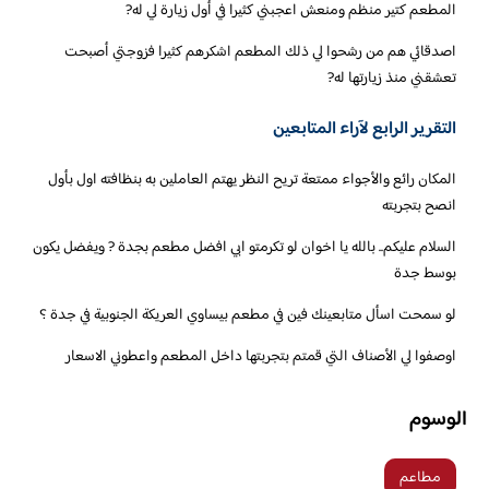
المطعم كتير منظم ومنعش اعجبني كثيرا في أول زيارة لي له?
اصدقائي هم من رشحوا لي ذلك المطعم اشكرهم كثيرا فزوجتي أصبحت
تعشقني منذ زيارتها له?
التقرير الرابع لآراء المتابعين
المكان رائع والأجواء ممتعة تريح النظر يهتم العاملين به بنظافته اول بأول
انصح بتجربته
السلام عليكم.. بالله يا اخوان لو تكرمتو ابي افضل مطعم بجدة ? ويفضل يكون
بوسط جدة
لو سمحت اسأل متابعينك فين في مطعم بيساوي العريكة الجنوبية في جدة ؟
اوصفوا لي الأصناف التي قمتم بتجربتها داخل المطعم واعطوني الاسعار
الوسوم
مطاعم