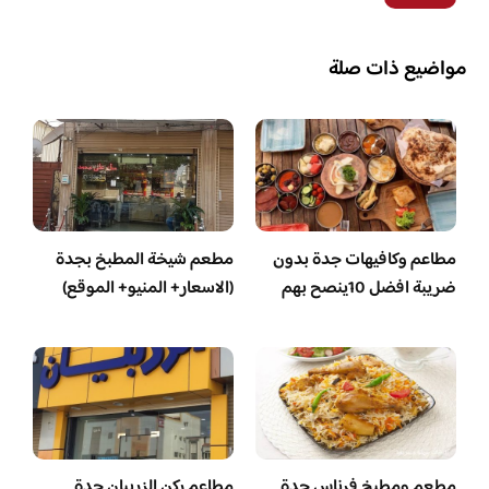
مواضيع ذات صلة
مطاعم وكافيهات جدة بدون
مطعم شيخة المطبخ بجدة
ضريبة افضل 10ينصح بهم
(الاسعار+ المنيو+ الموقع)
مطعم ومطبخ فرناس جدة
مطاعم ركن الزربيان جدة