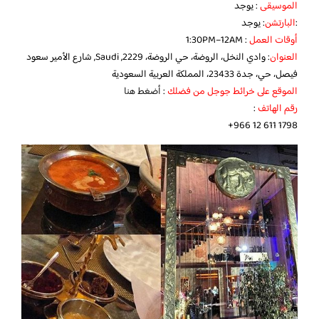
الموسيقى
: يوجد
:
البارتشن
: يوجد
أوقات العمل
: 1:30PM–12AM
العنوان
: وادي النخل، الروضة، حي الروضة، 2229, Saudi, شارع الأمير سعود
فيصل، حي، جدة 23433، المملكة العربية السعودية
الموقع على خرائط جوجل من فضلك
:
أضغط هنا
رقم الهاتف
:
+966 12 611 1798