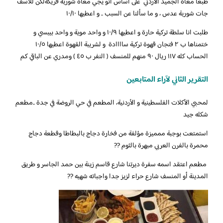
طبعا معاه الجميد الاردني على اساس انو يجي معاه شوربة فريكةلكن للاسف
جات شوربة عدس ، و ما سألنا عن السبب .. و اعطيها ١٠/١٠
طلبت انا سلطة تركية حارة و اعطيها ١٠/٩ و واحد موية و واحد بيبسي و
ختمناها ب ٢ فنجان قهوة تركية ساااادة و لشريبة القهوة اعطيها ١٠/٥
الحساب كله ١١٧ ريال ٩٠ منهم للمنسف ( النفر ب ٤٥ ) ومدري عن الباقي كم
التقرير الثاني لآراء المتابعين
‏لمحبي الأكلات الفلسطينية و الأردنية، المطعم في حي الروضة في جدة ..مطعم
شكله جيد ‎
‏استمتعت بوجبة ممميزة مؤلفة من فخارة دجاج بالبطاطا وقطعة دجاج
محمرة بالفرن العربي مبهرة بالثوم ??
‏‎ مطعم اعتقد اسمه سفرة ديرتنا شارع قاسم زينة بين حمد الجاسر و طريق
المدينة أو المنسف شارع حراء لزيز جدا واجباته شهيه ??