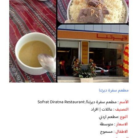
مطعم سفرة ديرتنا
الأسم
: مطعم سفرة ديرتنا/ Sofrat Diratna Restaurant
التصنيف
: عائلات | افراد
النوع
:مطعم اردني
الاسعار
: متوسطة
الاطفال
: مسموح