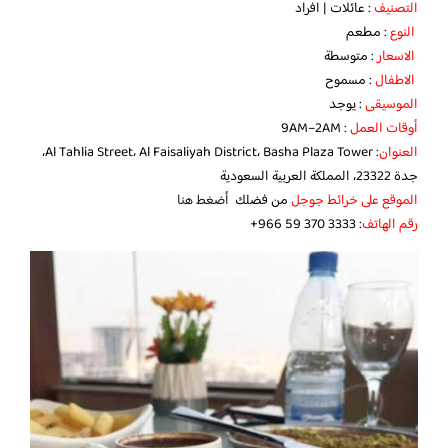
التصنيف
: عائلات | افراد
النوع
: مطعم
الاسعار
: متوسطة
الاطفال
: مسموح
الموسيقى
: يوجد
أوقات العمل
: 9AM–2AM
العنوان
: Al Tahlia Street، Al Faisaliyah District، Basha Plaza Tower،
جدة 23322، المملكة العربية السعودية
الموقع على خرائط جوجل
من فضلك
أضغط هنا
رقم الهاتف
: ‏‪+966 59 370 3333‬‏