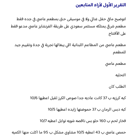
التقرير الأول لآراء المتابعين
‏لتوضيح مافي حفل غنائي ولا في موسيقى حتى بمطعم عاصي في جده فقط
مطعم شرقي يمتلكه مستثمر سعودي على طريقة الفرنشايز عاصي مدعو فقط
على الأفتتاح
مطعم عاصي من المطاعم اللبنانية اللي يبغالها تجربة في جدة وتقييم جيد
للمطعم
مطعم عاصي
التحليه
الطلب كان
كبه كرزيه ب 37 كانت عاديه جدا صوص الكرز ثقيل اعطيها 10/6
كبه دبس الرمان ب 37 حموضتها زايده اعطيها 10/5
فخار لحم ب 160 حلو بس ناقصه شويه توابل اعطيه 10/7
حمص عاصي ب 43 اعطيه 10/5 مشاوي مشكل ب 95 ما اكلت منها الكميه