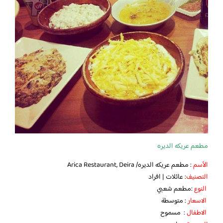
مطعم عريكه الديره
الأسم
: مطعم عريكه الديره/ Arica Restaurant, Deira
التصنيف
: عائلات | افراد
النوع
:مطعم شعبي
الاسعار
: متوسطة
الاطفال
: مسموح