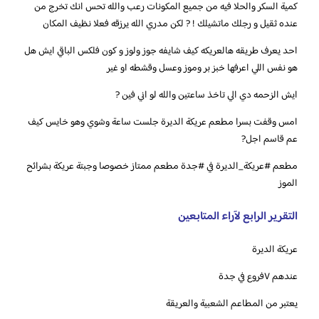
‏‎كمية السكر والحلا فيه من جميع المكونات رعب والله تحس انك تخرج من
عنده ثقيل و رجلك ماتشيلك ! ? لكن مدري الله يرزقه فعلا نظيف المكان
‏‎احد يعرف طريقه هالعريكه كيف شايفه جوز ولوز و كون فلكس الباقي ايش هل
هو نفس اللي اعرفها خبز بر وموز وعسل وقشطه او غير
‏‎امس وقفت بسرا مطعم عريكة الديرة جلست ساعة وشوي وهو خايس كيف
عم قاسم اجل?
‏مطعم ‎#عريكة_الديرة في ‎#جدة مطعم ممتاز خصوصا وجبتة عريكة بشرائح
الموز
التقرير الرابع لآراء المتابعين
عريكة الديرة
عندهم ٧فروع في جدة
يعتبر من المطاعم الشعبية والعريقة