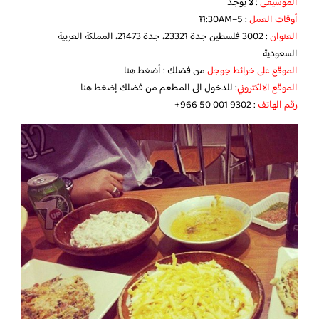
الموسيقى
: لا يوجد
أوقات العمل
: 5–11:30AM
العنوان
: 3002 فلسطين جدة 23321، جدة 21473، المملكة العربية
السعودية
الموقع على خرائط جوجل
من فضلك :
أضغط هنا
الموقع الالكتروني
: للدخول الى المطعم من فضلك
إضغط هنا
رقم الهاتف
: ‏‪+966 50 001 9302‬‏