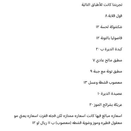
تجربتنا كانت للأطباق التالية
فول قلابة ٨
شكشوكة لحسة ١٢
فاصوليا بالتونة ١٢
كبدة الديرة ب ٢٠
مطبق مالح عادي ٧
مطبق تونة مع جبنة ٩
معصوب قشطة وعسل ١٣
عصيدة الديرة ١٠
عريكة بشرائح الموز ٢٠
‏‎اسعاره مبالغ فيها كانت اسعاره ممتازه لكن فجئه قفزت اسعاره يعني مو
معقول فطيره وموز وشوية قشطه (معصوب) ب ١١ ريال او ١٢