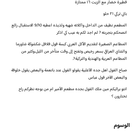
فطيرة خضار مع الزيت ١٦ ممتازة
باتي تركي ٢١ حلو
المطعم نظيف من الداخل واكلاته شهيه ولذيذه اعطيه 9/10 الاستقبال رائع
انصحكم بتجربته ? لم اجد لكم به عيب كي اذكر
المطاعم الصغيرة لتقديم الأكل العربي كبسة فول فلافل شكشوكة شاورما
والشاي العراقي بسعر رخيص وتفتح إلى وقت متأخر من الليل،وكثير من
المطاعم العربية والهندية والتركية ?.
‏صباح الفول اهل جده الآغلبية يقولو الفول عند بانعمة والبعض يقول خلوفة
والبعض الآخر فول عباس
انتو برائيكم مين ملك الفول بجده مطعم الأمير ام من بوجه نظركم راح
تختارون ؟
الوسوم