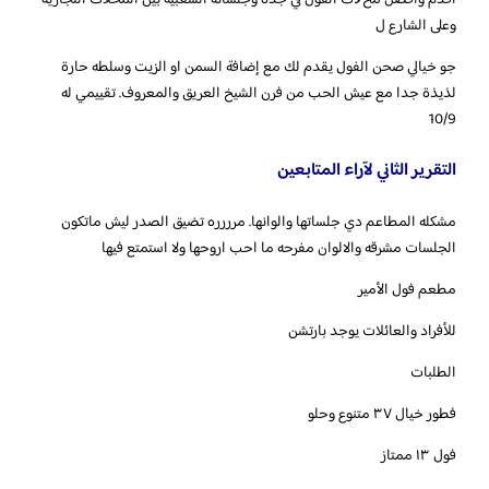
اقدم وافضل محﻻت الفول في جده وجلساته الشعبيه بين المحلات التجاريه
وعلى الشارع ل
جو خيالي صحن الفول يقدم لك مع إضافة السمن او الزيت وسلطه حارة
لذيذة جدا مع عيش الحب من فرن الشيخ العريق والمعروف. تقييمي له
10/9
التقرير الثاني لآراء المتابعين
‏‎مشكله المطاعم دي جلساتها والوانها. مرررره تضيق الصدر ليش ماتكون
الجلسات مشرقه والالوان مفرحه ما احب اروحها ولا استمتع فيها
‏مطعم فول الأمير
للأفراد والعائلات يوجد بارتشن
الطلبات
فطور خيال ٣٧ متنوع وحلو
فول ١٣ ممتاز