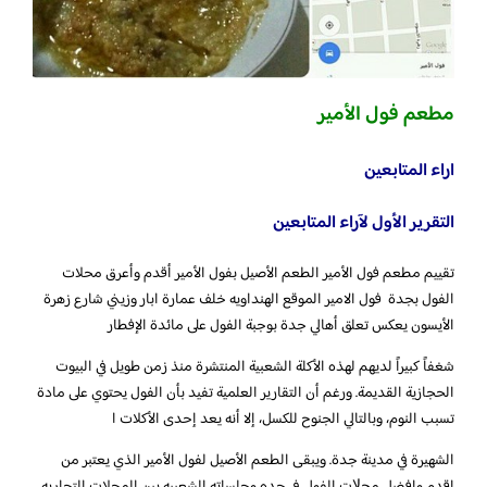
مطعم فول الأمير
اراء المتابعين
التقرير الأول لآراء المتابعين
تقييم مطعم فول الأمير الطعم الأصيل بفول الأمير أقدم وأعرق محلات
الفول بجدة فول الامير الموقع الهنداويه خلف عمارة ابار وزيني شارع زهرة
اﻷيسون يعكس تعلق أهالي جدة بوجبة الفول على مائدة الإفطار
شغفاً كبيراً لديهم لهذه الأكلة الشعبية المنتشرة منذ زمن طويل في البيوت
الحجازية القديمة. ورغم أن التقارير العلمية تفيد بأن الفول يحتوي على مادة
تسبب النوم، وبالتالي الجنوح للكسل، إلا أنه يعد إحدى الأكلات ا
الشهيرة في مدينة جدة. ويبقى الطعم اﻷصيل لفول اﻷمير الذي يعتبر من