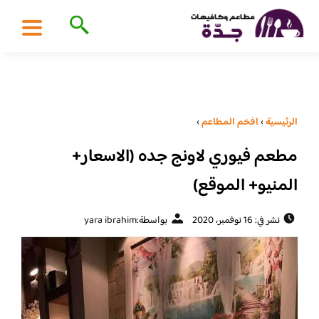
الرئيسية
›
افخم المطاعم
›
مطعم فيوري لاونج جده (الاسعار+
المنيو+ الموقع)
نشر في: 16 نوفمبر، 2020
بواسطة:
yara ibrahim