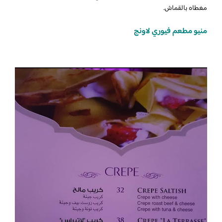
مغطاه بالقماش.
منيو مطعم فيوري لاونج