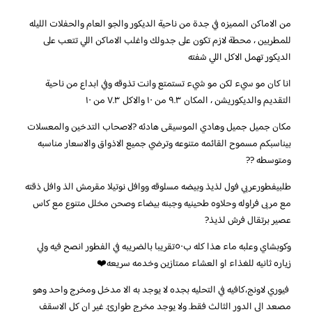
من الاماكن المميزه في جدة من ناحية الديكور والجو العام والحفلات الليله
للمطربين ، محطة لازم تكون على جدولك واغلب الاماكن اللي تتعب على
الديكور تهمل الاكل اللي شفته
انا كان مو سيء لكن مو شيء تستمتع وانت تذوقه وفي ابداع من ناحية
التقديم والديكوريشن ، المكان ٩.٣ من ١٠ والاكل ٧.٣ من ١٠
مكان جميل جميل وهادي الموسيقى هادئه ?لاصحاب التدخين والمعسلات
بيناسبكم مسموح القائمه متنوعه وترضي جميع الاذواق والاسعار مناسبه
ومتوسطه ??
طلبيفطورعربي فول لذيذ وبيضه مسلوقه ووافل نوتيلا مقرمش الذ وافل ذقته
مع مربى فراوله وحلاوه طحينيه وجبنه بيضاء وصحن مخلل متنوع مع كاس
عصير برتقال فرش لذيذ?
وكوبشاي وعلبه ماء هذا كله ب٥٠تقريبا بالضريبه في الفطور انصح فيه ولي
زياره ثانيه للغذاء او العشاء ممتازين وخدمه سريعه❤️
‏‎ فيوري لاونج،كافيه في التحليه بجده لا يوجد به الا مدخل ومخرج واحد وهو
مصعد الى الدور الثالث فقط. ولا يوجد مخرج طوارئ. غير ان كل الاسقف