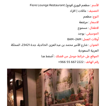
الأسم
: مطعم فيوري لاونج/ Fiore Lounge Restaurant
التصنيف
: عائلات | افراد
النوع
: مطعم
الاسعار
: مرتفعة
الاطفال
: مسموح
الموسيقى
: يوجد
أوقات العمل
: 8AM–2AM
العنوان
: شارع الأمير محمد بن عبدالعزيز، الخالدية، جدة 23421، المملكة
العربية السعودية
الموقع على خرائط جوجل من فضلك
:
أضغط هنا
رقم الهاتف
: ‏‪‏‪‏‪‏‪‏‪+966 55 667 2222‬‏