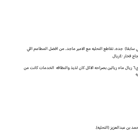
ي سابقا) جده.. تقاطع التحليه مع الامير ماجد.. من افضل المطاعم اللي
تكا دجاج ٣٨ريال نفر ارز بالخضروات.٢٥ريال ٣ بيبسي٦ ريال ماء ريالين بصراحه الاكل كان لذيذ والنظافه الخدمات كانت من
د بن عبدالعزيز (التحليه).