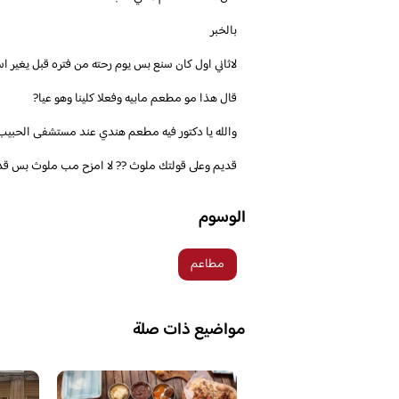
بالخبر ‎
لاثاني اول كان سنع بس يوم رحته من فتره قبل يغير اسمه ..
قال هذا مو مطعم مابيه وفعلا كلينا وهو عيا?
قديم وعلى قولتك ملوث ?? لا امزح مب ملوث بس قدي
الوسوم
مطاعم
مواضيع ذات صلة