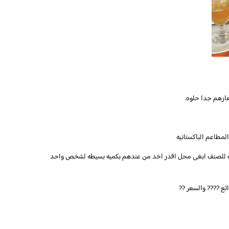
مطاعم الباكستانيه
ره للصنف ابغى محل اقدر اخد من عندهم بكميه بسيطه لشخص واحد