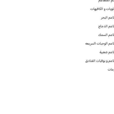
م المطاعم
ويات و الكافيهات ‎
عم البحر
عم الدجاج
عم السمك
عم الوجبات السريعه
عم شعبية
عم و بوفيات الفنادق
عات