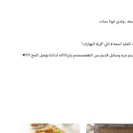
 ولدي ابو٤ سنات
م مره وستايل قديم بس الطعممممم يارباااااه لذاذة توصل المخ ???♥️