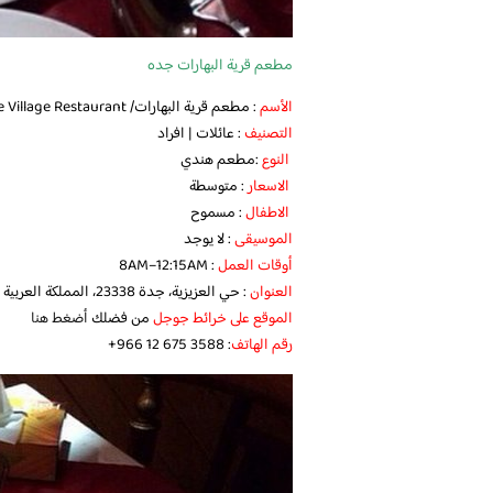
مطعم قرية البهارات جده
الأسم
: مطعم قرية البهارات/ Spice Village Restaurant
التصنيف
: عائلات | افراد
النوع
:مطعم هندي
الاسعار
: متوسطة
الاطفال
: مسموح
الموسيقى
: لا يوجد
أوقات العمل
: 8AM–12:15AM
العنوان
: حي العزيزية، جدة 23338، المملكة العربية السعودية
الموقع على خرائط جوجل
من فضلك
أضغط هنا
رقم الهاتف
: ‪ ‏‪+966 12 675 3588‬‏