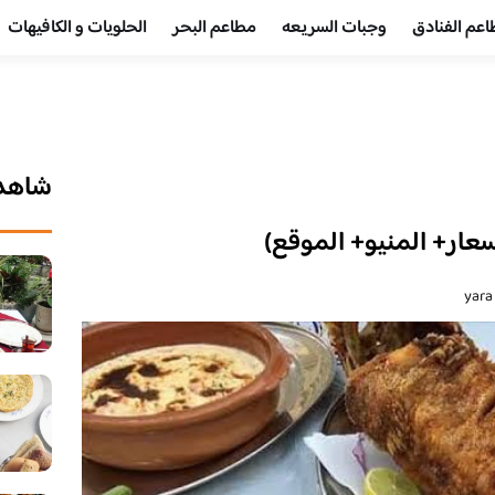
عم الفنادق
وجبات السريعه
مطاعم البحر
الحلويات و الكافيهات ‎
شاهد 
عار+ المنيو+ الموقع)
yara