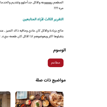
المطعم روووووعه والاكل جدآحلوو وتقديم والخدمات ج
مره ???
التقرير الثالث لآراء المتابعين
مالح بزيادة والاكل كان عادي ومافيه ذاك التميز .. 
يتقبلوها اكثر ويعوضوهم اذا الاكل كان طعمه سيء..
الوسوم
مطاعم
مواضيع ذات صلة