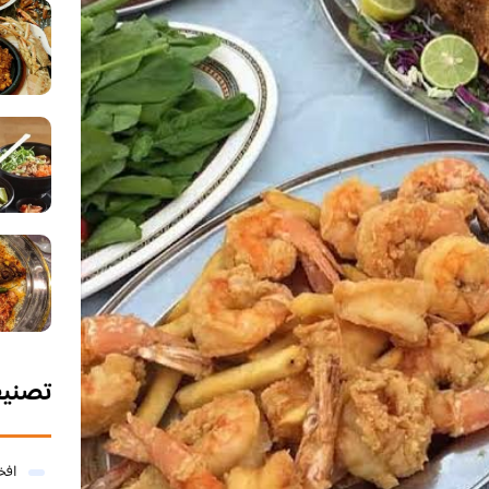
تصني
افخ