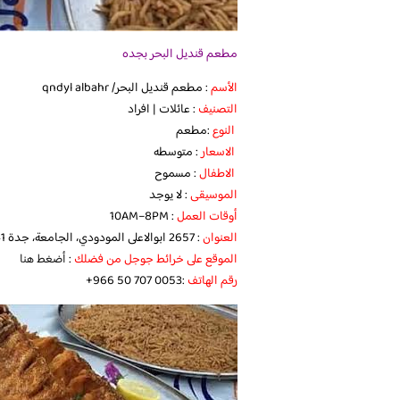
مطعم قنديل البحر بجده
الأسم
: مطعم قنديل البحر/ qndyl albahr
التصنيف
: عائلات | افراد
النوع
:مطعم
الاسعار
: متوسطه
الاطفال
: مسموح
الموسيقى
: لا يوجد
أوقات العمل
: 10AM–8PM
العنوان
: 2657 ابوالاعلى المودودي، الجامعة، جدة 22341، المملكة العربية السعودية
الموقع على خرائط جوجل من فضلك
:
أضغط هنا
رقم الهاتف
:‪ ‏‪+966 50 707 0053‬‏