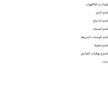
ويات و الكافيهات ‎
عم البحر
عم الدجاج
عم السمك
عم الوجبات السريعه
عم شعبية
عم و بوفيات الفنادق
عات