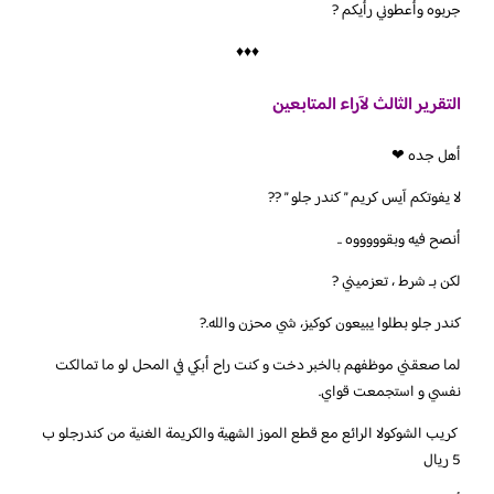
جربوه وأعطوني رأيكم ?
♦♦♦
التقرير الثالث لآراء المتابعين
‏أهل جده ❤
لا يفوتكم آيس كريم ” كندر جلو ” ??
أنصح فيه وبقوووووه ..
لكن بـ شرط ، تعزميني ?
‏كندر جلو بطلوا يبيعون كوكيز، شي محزن والله.?
‏لما صعقني موظفهم بالخبر دخت و كنت راح أبكي في المحل لو ما تمالكت
نفسي و استجمعت قواي.
‏‎ كريب الشوكولا الرائع مع قطع الموز الشهية والكريمة الغنية من كندرجلو ب
5 ريال