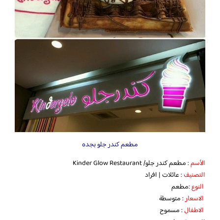
مطعم كندر جلو بجده
الأسم
: مطعم كندر جلو/ Kinder Glow Restaurant
التصنيف
: عائلات | افراد
النوع
:مطعم
الاسعار
: متوسطة
الاطفال
: مسموح