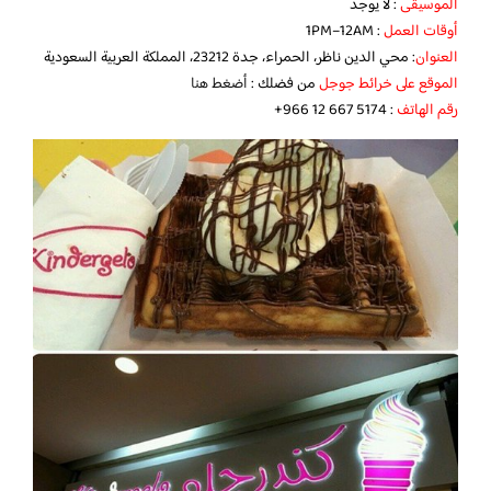
الموسيقى
: لا يوجد
أوقات العمل
: 1PM–12AM
العنوان
: محي الدين ناظر، الحمراء، جدة 23212، المملكة العربية السعودية
الموقع على خرائط جوجل
من فضلك :
أضغط هنا
رقم الهاتف
: ‪‏‪+966 12 667 5174‬‏