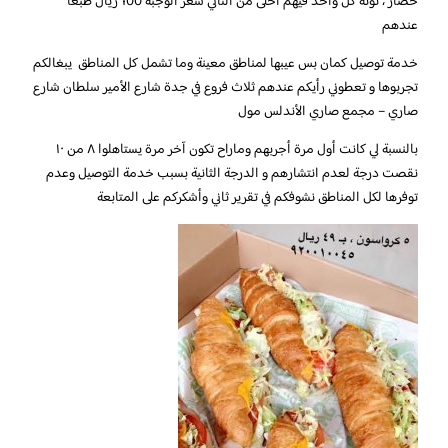
خضار ، تونة كل واحد فيهم أحلى من التاني سعر الوجبة 100 ريال طبعاً
عندهم
خدمة توصيل كمان بس عيبها لمناطق معينة وما تشمل كل المناطق يبغالكم
تجربوها و تعطوني رأيكم عندهم ثلاث فروع في جدة شارع الأمير سلطان شارع
صاري – مجمع صاري الأندلس مول
بالنسبة لي كانت أول مرة أجربهم وماراح تكون آخر مرة يستاهلوا ٨ من ١٠
نقصت درجة لعدم انتشارهم و الدرجة الثانية بسبب خدمة التوصيل وعدم
توفرها لكل المناطق نشوفكم في تقرير ثاني وأشكركم على المتابعة