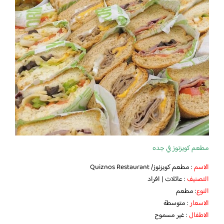
مطعم كويزنوز في جده
الاسم
: مطعم كويزنوز/ Quiznos Restaurant
التصنيف
: عائلات | افراد
النوع
: مطعم
الاسعار
: متوسطة
الاطفال
: غير مسموح