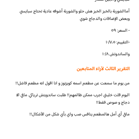
أماالشوربة بالخبز الخبز هش حلو والشوربة أشوفه عادية تحتاج سبايسي
وبعض الإضافات والدجاج شوي
• السعر: ٥٩
•التقييم: ١٠/٧،٥
والساندوتش ١٠/٨
التقرير الثالث لآراء المتابعين
‏من يوم ما سمعت عن مطعم اسمه كويزنوز و انا اقول انه مطعم فاشل!!
اليوم قلت خليني اجرب ممكن ظالمهم!! طلبت ساندويتش ترياكي. مافي الا
دجاج و صوص فقط!!
مافي أي أمل هالمطعم ينافس صب واي بأي شكل من الأشكال!!