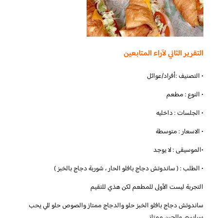
التقرير الثاني لآراء المتابعين
• التصنيف :أفراد/عوائل
• النوع : مطعم
• الجلسات : داخليه
• الاسعار : متوسطة
•الموسيقى : لا يوجد
• الطلب : ( ساندوتش دجاج بافلو الحار ، شوربة دجاج بالخبز )
‏التجربة ليست الأولى للمطعم لكن هذي للتقيم
ساندوتش دجاج بافلو الخبز حلو والدجاج ممتاز والصوص حلو للي يحب
سبايسي والجبن ممتاز