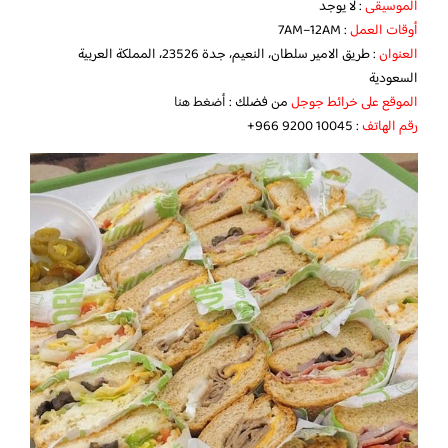
الموسيقى
: لا يوجد
أوقات العمل
: 7AM–12AM
العنوان
: طريق الامير سلطان، النعيم، جدة 23526، المملكة العربية
السعودية
الموقع على خرائط جوجل
من فضلك :
أضغط هنا
رقم الهاتف
:‏ ‪‏‪+966 9200 10045‬‏