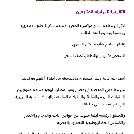
التقرير الثاني لآراء المتابعين
‏‎اذكر ان مطعم (شاتو مراكش) المغربي عندهم تشكيلة حلويات مغربية
وبعضها يجهزونها عند الطلب
‏إفطار مطعم شاتو مراكش المغربي
للشخص ١٦٠ ريال والأطفال نصف السعر
أسعارهم غاليه وليس بمستوى مايقدمونه من أطباق أكلهم مو لذيذ.
من مطاعمي المفضلة في رمضان وغير رمضان البوفيه عندهم متنوع بين
المقبلات الباردة والسلطة والمقبلات الساخنه ، بالإضافة لسورية الحريرية
اللي يتم تقديمها علي طاولتك
والاطباق الرئيسيه أيضا متنوعه من جواجن اللحم والدجاج والخضار
والكسكس الحضار وطنجية اللحم وبايلا بحرية