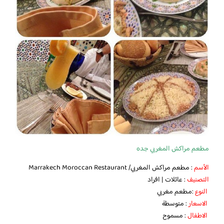
مطعم مراكش المغربي جده
الأسم
: مطعم مراكش المغربي/ Marrakech Moroccan Restaurant
التصنيف
: عائلات | افراد
النوع
:مطعم مغربي
الاسعار
: متوسطة
الاطفال
: مسموح