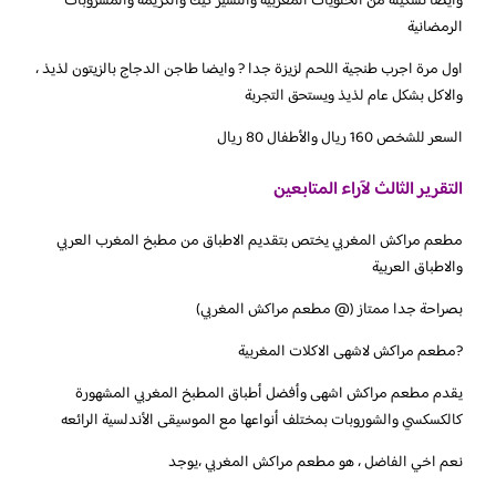
وايضا تشكيلة من الحلويات المغربيه والتشيز كيك والكريمه والمشروبات
الرمضانية
اول مرة اجرب طنجية اللحم لزيزة جدا ? وايضا طاجن الدجاج بالزيتون لذيذ ،
والاكل بشكل عام لذيذ ويستحق التجربة
السعر للشخص 160 ريال والأطفال 80 ريال
التقرير الثالث لآراء المتابعين
‏مطعم مراكش المغربي يختص بتقديم الاطباق من مطبخ المغرب العربي
والاطباق العربية
‏بصراحة جدا ممتاز (@ مطعم مراكش المغربي)
‏?مطعم مراكش لاشهى الاكلات المغربية
يقدم مطعم مراكش اشهى وأفضل أطباق المطبخ المغربي المشهورة
كالكسكسي والشوروبات بمختلف أنواعها مع الموسيقى الأندلسية الرائعه