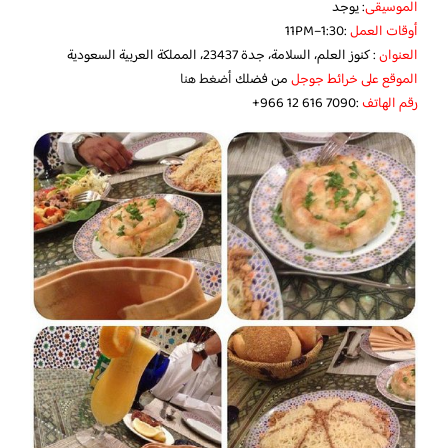
الموسيقى
: يوجد
أوقات العمل
:1:30–11PM
العنوان
: كنوز العلم، السلامة، جدة 23437، المملكة العربية السعودية
الموقع على خرائط جوجل
من فضلك
أضغط هنا
رقم الهاتف
:‪+966 12 616 7090‬‏