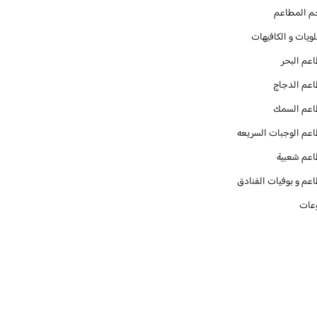
م المطاعم
ويات و الكافيهات ‎
عم البحر
عم الدجاج
عم السمك
عم الوجبات السريعه
عم شعبية
عم و بوفيات الفنادق
عات