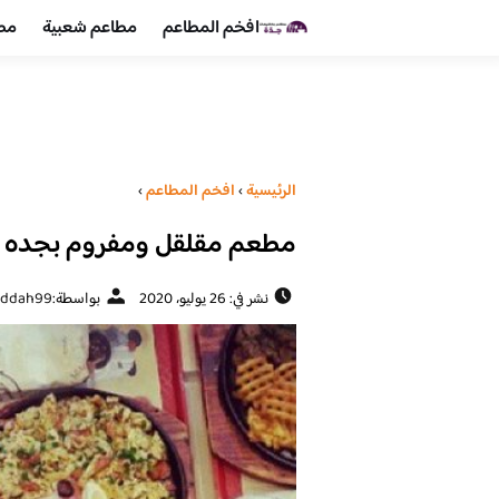
افخم المطاعم
مطاعم شعبية
مطا
الرئيسية
›
افخم المطاعم
›
مطعم مقلقل ومفروم بجده (ال
نشر في: 26 يوليو، 2020
بواسطة:
eddah99