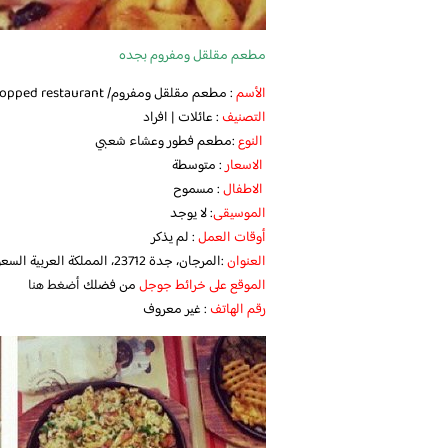
مطعم مقلقل ومفروم بجده
الأسم
: مطعم مقلقل ومفروم/ A fried and chopped restaurant
التصنيف
: عائلات | افراد
النوع
:مطعم فطور وعشاء شعبي
الاسعار
: متوسطة
الاطفال
: مسموح
الموسيقى
: لا يوجد
أوقات العمل
: لم يذكر
العنوان
:المرجان، جدة 23712، المملكة العربية السعودية
الموقع على خرائط جوجل
من فضلك
أضغط هنا
رقم الهاتف
: غير معروف