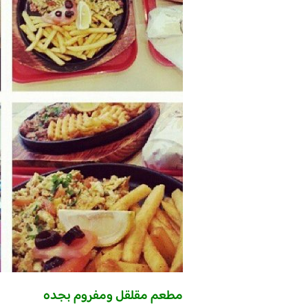
مطعم مقلقل ومفروم بجده