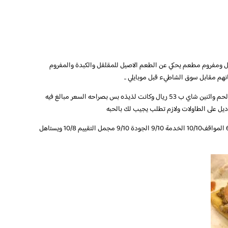
ل ومفروم مطعم يحكي عن الطعم الاصيل للمقلقل والكبدة والمفروم
م مقابل سوق الشاطيء قبل موبايلي ..
حي الزهراء كان طلبنا صحن شكشوكه وصحن مقلقل لحم واثنين شاي ب 53 ريال وكانت لذيذه بس بصراحه السعر مبالغ فيه
ل على الطاولات ولازم تطلب يجيب لك بالحبه
تقيمي كالتالي الطعم 9/10 النظافة 10/10 السعر 6/10 المواقف10/10 الخدمة 9/10 الجودة 9/10 مجمل التقييم 10/8 ويستاهل