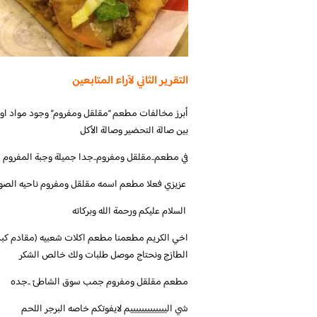
التقرير الثاني لآراء المتابعين
‏أبرز مخالفات مطعم “مقلقل ومفروم” وجود مواد اول
بين صالة التحضير وصالة الأكل
‏في مطعم..مقلقل ومفروم..جدا جميلة وجبة المفروم ع
‏ عزيزي فعلا مطعم اسمه مقلقل ومفروم ناحيه الصو
اخي الكريم مطعمنا مطعم اكلات شعبيه (مقادم كبد
الطازج ونحتاج موصل طلبات ولك خالص الشكر
‏مطعم مقلقل ومفروم جمب سوق الشاطئ ..جده
شي اليييييييييييييم لايفوتكم خاصه البرجر اللحم