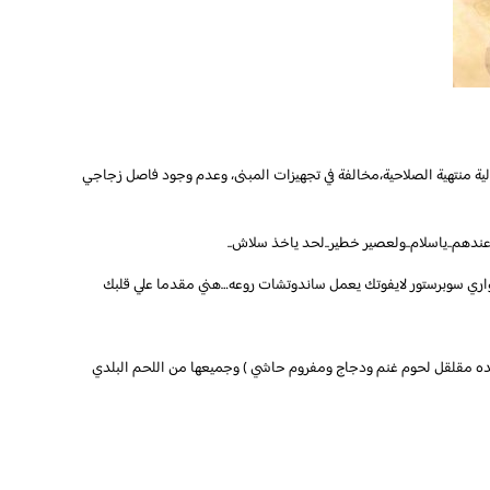
ية منتهية الصلاحية،مخالفة في تجهيزات المبنى، وعدم وجود فاصل زجاجي
ندهم..ياسلام..ولعصير خطير..لحد ياخذ سلاش..
اري سوبرستور لايفوتك يعمل ساندوتشات روعه…هني مقدما علي قلبك
ه مقلقل لحوم غنم ودجاج ومفروم حاشي ) وجميعها من اللحم البلدي