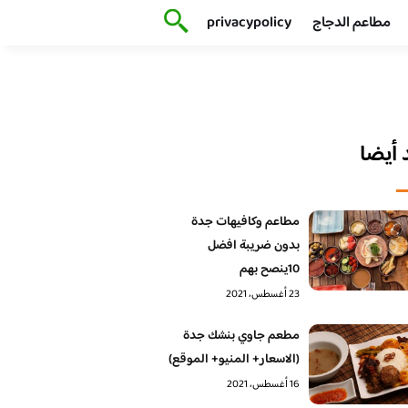
مطاعم الدجاج
privacypolicy
أيضا
مطاعم وكافيهات جدة
بدون ضريبة افضل
10ينصح بهم
23 أغسطس، 2021
مطعم جاوي بنشك جدة
(الاسعار+ المنيو+ الموقع)
16 أغسطس، 2021