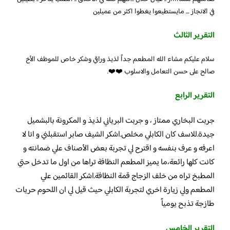
في الانجاز … مايستطيعوا يغطوا اكثر من عميلين
التقرير الثالث
سلام عليكم مشاء الله المطعم جداً لذيذ وراقي وشكر خاص للموظف الأخ
صالح على حسن التعامل والاسلوب ❤️❤️.
التقرير الرابع
جربت البخاري ممتاز ، و جربت البرياني لذيذ و المكرونة بالبشميل
جيدة.للاسف كان الكابلي مخلص.اشكر الشيف صابر استقبلني و انا لا
اعرفه و عرف بنفسه و اقترح لي تجربة بعض الأصناف علي ضمانته و
كانت كلها رائعة،ما يميز المطعم النظافة تراها من اول ما تدخل حتي
المطبخ تراه من خلف الزجاج قمة النظافة.اشكر القائمين علي
المطعم ولي زيارة اخري لتجربة الكابلي حيث قيل لي ان اللحوم حريات
طازجة تذبح يومياً
التقرير الخامس