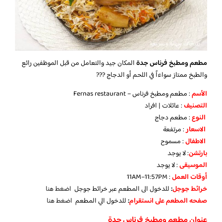
مطعم ومطبخ فرناس جدة
المكان جيد والتعامل من قبل الموظفين رائع
والطبخ ممتاز سواءاً في اللحم أو الدجاج ???
الأسم
: مطعم ومطبخ فرناس – Fernas restaurant
التصنيف
: عائلات | افراد
النوع
: مطعم دجاج
الاسعار
: مرتفعة
الاطفال
: مسموح
بارتشن
: لا يوجد
الموسيقى
: لا يوجد
أوقات العمل
: 11AM–11:57PM
خرائط جوجل
:
للدخول الى المطعم عبر خرائط جوجل
اضغط هنا
صفحه المطعم على انستقرام
:
للدخول الي المطعم
اضغط هنا
عنوان مطعم ومطبخ فرناس جدة