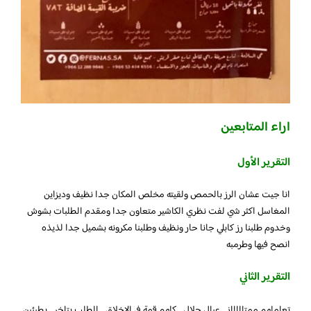
اراء المتابعين
التقرير الأول
انا جيت عشان الرز بالحمص ولقيته مخلص المكان جدا نظيف وديزاين
المغاسل اكثر شي لفت نظري الكاشير متعاون جدا ومقدم الطلبات بشوش
وخدوم طلبنا رز كابلي جانا حار ونظيف وطلبنا مكرونه بشميل جدا لذيذه
انصح فيها وطرمبه
التقرير الثاني
تعاملهم ممتاااااز .. عيال حلال …كلهم قمة في الاخلاق .. الطلب يتاخر .. بطيئين