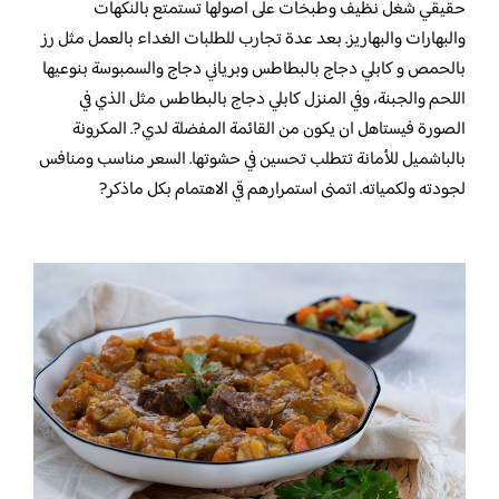
حقيقي شغل نظيف وطبخات على اصولها تستمتع بالنكهات
والبهارات والبهاريز. بعد عدة تجارب للطلبات الغداء بالعمل مثل رز
بالحمص و كابلي دجاج بالبطاطس وبرياني دجاج والسمبوسة بنوعيها
اللحم والجبنة، وفي المنزل كابلي دجاج بالبطاطس مثل الذي في
الصورة فيستاهل ان يكون من القائمة المفضلة لدي ?. المكرونة
بالباشميل للأمانة تتطلب تحسين في حشوتها. السعر مناسب ومنافس
لجودته ولكمياته. اتمنى استمرارهم قي الاهتمام بكل ماذكر?