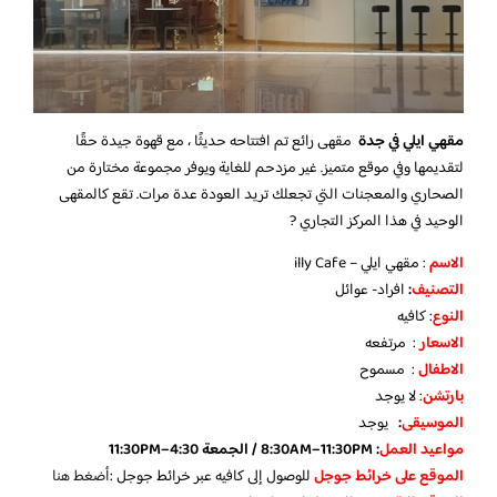
مقهي ايلي في جدة
مقهى رائع تم افتتاحه حديثًا ، مع قهوة جيدة حقًا
لتقديمها وفي موقع متميز. غير مزدحم للغاية ويوفر مجموعة مختارة من
الصحاري والمعجنات التي تجعلك تريد العودة عدة مرات. تقع كالمقهى
الوحيد في هذا المركز التجاري ?
الاسم
: مقهي ايلي – illy Cafe
التصنيف
:
افراد- عوائل
النوع
: كافيه
الاسعار
: مرتفعه
الاطفال
: مسموح
بارتشن
: لا يوجد
الموسيقى
:
يوجد
مواعيد العمل
: 8:30AM–11:30PM / الجمعة 4:30–11:30PM
الموقع على خرائط جوجل
للوصول إلى كافيه عبر خرائط جوجل :
أضغط هنا