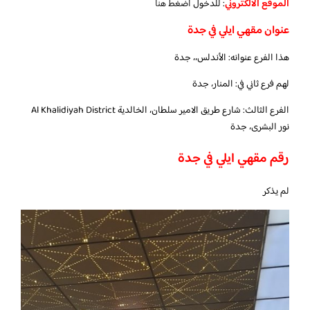
الموقع الالكتروني
: للدخول
اضغط هنا
عنوان مقهي ايلي في جدة
هذا الفرع عنوانه: الأندلس،، جدة
لهم فرع ثاني في: المنار، جدة
الفرع الثالث: شارع طريق الامير سلطان، الخالدية Al Khalidiyah District
نور البشرى، جدة
رقم مقهي ايلي في جدة
لم يذكر