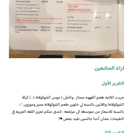
اراء المتابعين
التقرير الأول
جربت اللاتيه طعم القهوه ممتاز ، والحلى ( موس الشوكولاته ) ، ( كيكة
الشوكولاته) والاثنين بالنسبه لي حلوين طعم الشوكولاته مميز وموزون ✅
بالنسبه للاسعار من متوسطه الى مرتفعه . اتمنى منكم تعزيز اللغه العربيه في
التقيمات عشان أحنا جالسين نفيد بعض ♥️?
التقرير الثاني