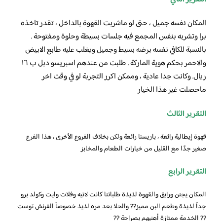
المكان نفسه جميل ، حتى لو ماشربت القهوة بالداخل ، تقدر تاخذه
برا وتشربه بنفس المجمع فيه جلسات بسيطة وحلوة ومفتوحة .
بالنسبة للكافي نفسه برضه بسيط وجميل ويغلب عليه طابع الابيض
والاحمر بحكم هوية الماركة . طلبت من عندهم اسبريسو دبل ب ١٦
ريال. وكانت جدا عادية ، وممكن اكرر التجربة لو في وقت اخر
ماحصلت غير هذا الخيار
التقرير الثالث
قهوة إيطالية رائعة ، باريستا رائعة ولكن بخلاف الفروع الأخرى ، هذا الفرع
صغير جدًا مع القليل من خيارات الطعام والمخابز
التقرير الرابع
المكان يجنن ورايق والقهوة لذيذة طلباتنا كانت لاتيه وفلات وايت وكولد برو
جداً لذيذة وطعم البن مميز?? والحلا بعد مره لذيذ خصوصاً الفرنش توست
?? الخدمة ممتازة أهنيهم بصراحة ??