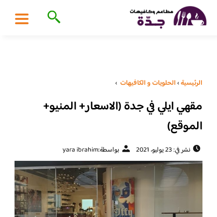
الرئيسية
›
الحلويات و الكافيهات ‎
›
مقهي ايلي في جدة (الاسعار+ المنيو+
الموقع)
نشر في: 23 يوليو، 2021
بواسطة:
yara ibrahim