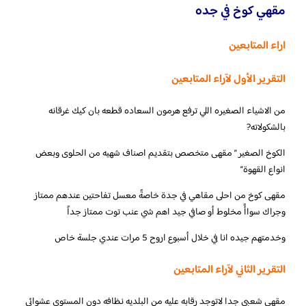
مقهي كوخ في جده
اراء المتابعين
التقرير الأول لآراء المتابعين
‏من الاشياء الصغيره اللي ترفع هرمون السعاده قطعه بان كيك غرقانه
بالشكولاته?
الكوخ الصغير ” مقهى متخصص بتقديم اصناف شهيه من الحلوى وبعض
انواع القهوة”
مقهى كوخ من احلى مقاهي في جدة خاصةً معسل تفاحتين عندهم ممتاز
وجراك سواأً مخلوط أو صافي جيد اهم شي عنب توت ممتاز جداً
وخدمتهم جيده انا في خلال أسبوع اروح 5 مرات عندي جلسة خاص
التقرير الثاني لآراء المتابعين
مقهي شعبي جدا لاتوجد رقابه عليه من البلديه نظافه دون المستوي عشوائي