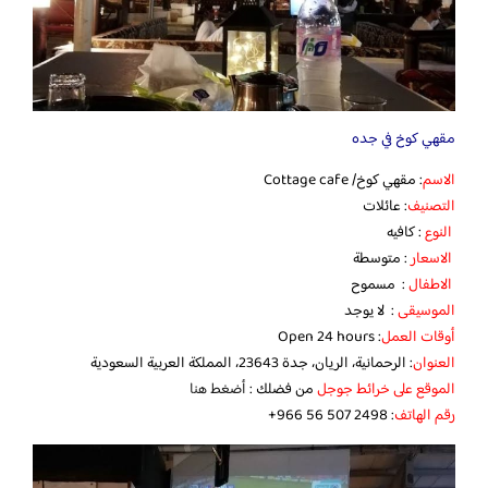
مقهي كوخ في جده
الاسم
: مقهي كوخ/ Cottage cafe
التصنيف
: عائلات
النوع
: كافيه
الاسعار
: متوسطة
الاطفال
: مسموح
الموسيقى
: لا يوجد
أوقات العمل
: Open 24 hours
العنوان
: الرحمانية، الريان، جدة 23643، المملكة العربية السعودية
الموقع على خرائط جوجل
من فضلك :
أضغط هنا
رقم الهاتف
: ‏‪‏‪‏‪+966 56 507 2498‬‏