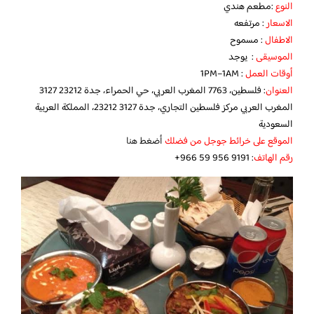
النوع
:مطعم هندي
الاسعار
: مرتفعه
الاطفال
: مسموح
الموسيقى
: يوجد
أوقات العمل
: 1PM–1AM
العنوان
: فلسطين، 7763 المغرب العربي، حي الحمراء، جدة 23212 3127
المغرب العربي مركز فلسطين التجاري، جدة 23212 3127، المملكة العربية
السعودية
الموقع على خرائط جوجل من فضلك
أضغط هنا
رقم الهاتف
: ‏‪+966 59 956 9191‬‏