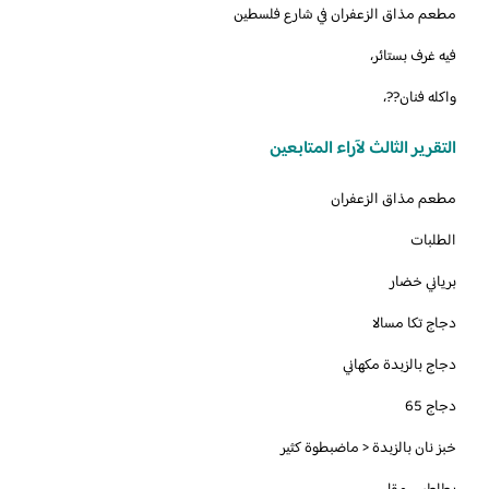
مطعم مذاق الزعفران في شارع فلسطين
فيه غرف بستائر،
واكله فنان??،
التقرير الثالث لآراء المتابعين
‏مطعم مذاق الزعفران
الطلبات
برياني خضار
دجاج تكا مسالا
دجاج بالزبدة مكهاني
دجاج 65
خبز نان بالزبدة < ماضبطوة كثير