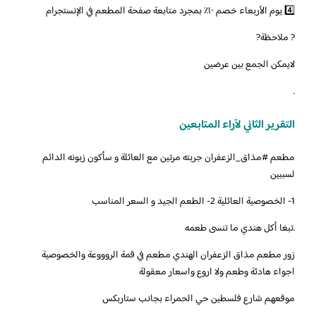
4️⃣ يوم الأربعاء خصم ١٠٪؜ بمجرد متابعة صفحة المطعم في الإنستجرام
? ملاحظة?
لايمكن الجمع بين عرضين
.
التقرير الثاني لآراء المتابعين
‏‎مطعم ‎#مذاق_الزعفران جربته مرتين مع العائلة و سأكون زبونه الدائم
لسببين
1- الخصوصية العائلية 2- الطعم الجيد و السعر المناسب
.‏تبغا أكل هندي ما تنسى طعمه
زور مطعم مذاق الزعفران الهندي مطعم في قمة الروووعة والخصوصية
اجواء هادئة وطعم ولا اروع واسعار معقولة
موقعهم شارع فلسطين حي الحمراء بجانب ستاربكس