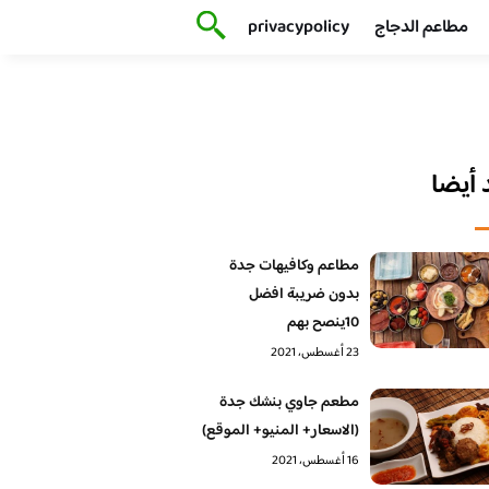
مطاعم الدجاج
privacypolicy
أيضا
مطاعم وكافيهات جدة
بدون ضريبة افضل
10ينصح بهم
23 أغسطس، 2021
مطعم جاوي بنشك جدة
(الاسعار+ المنيو+ الموقع)
16 أغسطس، 2021