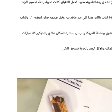
قي اخلاق وبشاشة وينصحو بافضل الاطباق كانت تجربة رائعة لجميع افراد
وكباب الكرز جيد انا ماحبيت طعم الحلى فيه اعطيه ١٠/٧ كباب باللبن هذا اللي جد ماقدرت اوقف طعمه جنان اعطيه ١٠/١٠ وكباب
وي وسلطة الفريكة والرمان ممتازة المكان هادي والديكور كله عبارات
كان والاكل كويس تجربة تستحق التكرار