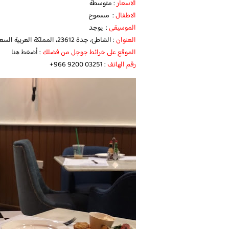
الاسعار
: متوسطة
الاطفال
: مسموح
الموسيقى
: يوجد
العنوان
: الشاطئ، جدة 23612، المملكة العربية السعودية
الموقع على خرائط جوجل من فضلك
:
أضغط هنا
رقم الهاتف
:‏ ‪‏‪+966 9200 03251‬‏