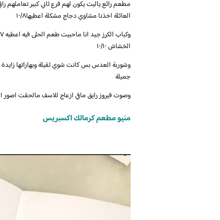
مطعم رائع ياليت يكون لهم فرع ثاني كبير تعاملهم را
العائلة اخذنا مشاوي دجاج مشكلة اعطيها١٠/٨
الخشاش ١٠/١٠
وشوربة العدس بس كانت شوي ثقيلة وبهاراتها زايدة ش
جميلة
وصوت فيروز رايق مافي ازعاج للاسف مالحقت اصور الم
منيو مطعم كرمالك اكسبريس