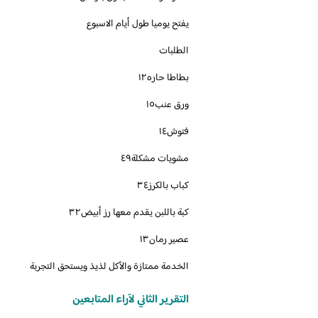
يفتح يوميا طول أيام الاسبوع
الطلبات
بطاطا حاره١٢
ورق عنب١٥
فتوش١٤
مشويات مشكلة٤٩
كباب بالكرز٣٤
كبة باللبن يقدم معها رز أبيض٣٢
عصير رمان١٣
الخدمة ممتازة والأكل لذيذ ويستحق التجربة
التقرير الثاني لآراء المتابعين