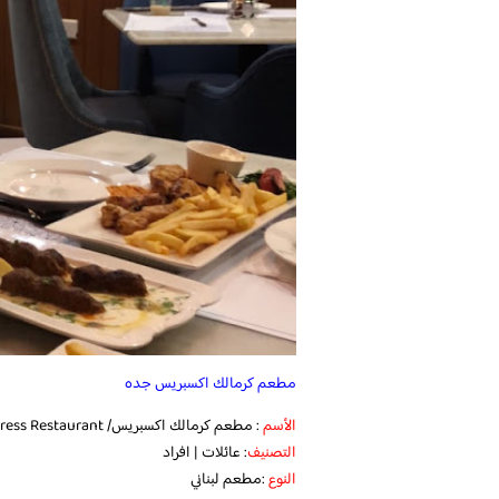
مطعم كرمالك اكسبريس جده
الأسم
: مطعم كرمالك اكسبريس/ Karmalik Express Restaurant
التصنيف
: عائلات | افراد
النوع
:مطعم لبناني