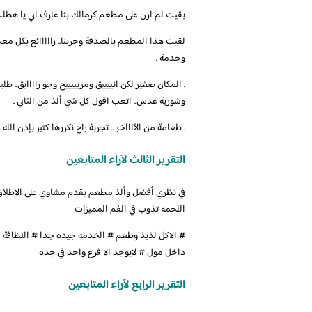
‏بقيت لم ارن على مطعم كرمالك بئا عارف اني يا هطلب
لقيت هذا المطعم بالصدفة وجربنا.. رااااائع بكل م
وخدمة .
. المكان صغير لكن انييييق ومريييييح وجو راااايق.
وشوربة عدس.. اتعب اقول كل شي ألذ من الثاني .
. طعامة من الآاااخر .. تجربة راح نكررها كثير بإذن الل
التقرير الثالث لآراء المتابعين
في نظري أفضل وألذ مطعم يقدم مشاوي على الاطلاق 
اللحمه تذوب في الفم المميزات
# الاكل لذيذ وطعم # الخدمه جيده جدا # النظافة 
داخل مول # لايوجد الا فرع واحد في جده
التقرير الرابع لآراء المتابعين