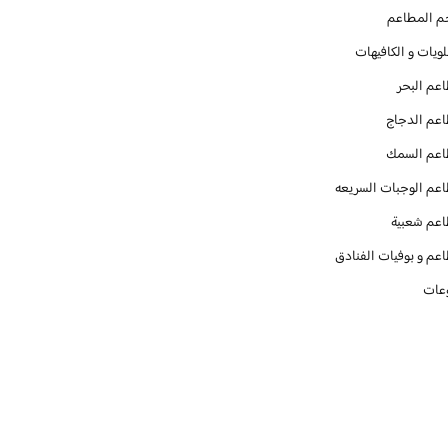
م المطاعم
ويات و الكافيهات ‎
عم البحر
عم الدجاج
عم السمك
عم الوجبات السريعه
عم شعبية
عم و بوفيات الفنادق
عات