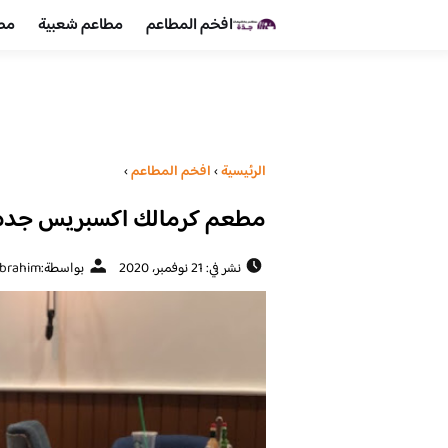
افخم المطاعم
مطاعم شعبية
مطا
الرئيسية
›
افخم المطاعم
›
مطعم كرمالك اكسبريس جده (ا
نشر في: 21 نوفمبر، 2020
بواسطة:
ibrahim